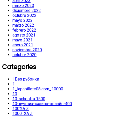
abril 2023
marzo 2023
diciembre 2022
octubre 2022
mayo 2022
marzo 2022
febrero 2022
agosto 2021
mayo 2021
enero 2021
noviembre 2020
octubre 2020
Categories
! Без рубрики
1
1_lapapillote08.com_10000
10
10-school.ru 1500
10-лучших-казино-онлайн-400
100%A Z
1000_2A Z