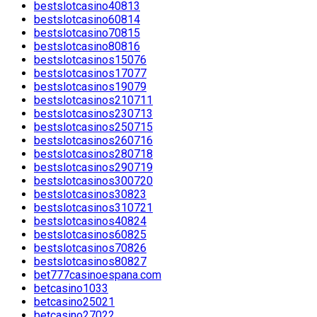
bestslotcasino40813
bestslotcasino60814
bestslotcasino70815
bestslotcasino80816
bestslotcasinos15076
bestslotcasinos17077
bestslotcasinos19079
bestslotcasinos210711
bestslotcasinos230713
bestslotcasinos250715
bestslotcasinos260716
bestslotcasinos280718
bestslotcasinos290719
bestslotcasinos300720
bestslotcasinos30823
bestslotcasinos310721
bestslotcasinos40824
bestslotcasinos60825
bestslotcasinos70826
bestslotcasinos80827
bet777casinoespana.com
betcasino1033
betcasino25021
betcasino27022