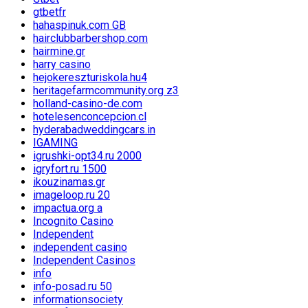
gtbetfr
hahaspinuk.com GB
hairclubbarbershop.com
hairmine.gr
harry casino
hejokereszturiskola.hu4
heritagefarmcommunity.org z3
holland-casino-de.com
hotelesenconcepcion.cl
hyderabadweddingcars.in
IGAMING
igrushki-opt34.ru 2000
igryfort.ru 1500
ikouzinamas.gr
imageloop.ru 20
impactua.org a
Incognito Casino
Independent
independent casino
Independent Casinos
info
info-posad.ru 50
informationsociety