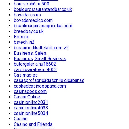
bou-sosh6.ru 500
boujeerestaurantandbar.co.uk
bovada-us.us
bovadamexico.com
brasilmaquinasagricolas.com
breedbay.co.uk
Britsino
bstech.in2
bursamedikalteknik.com z2
Business, Sales
Business, Small Business
butorgaleria.hu1660Z
cardiosaratov.ru 4003
Cas mag es
casasprefabricadaschile.clcabanas
cashedcasinoespana.com
casinadoes.com
Casini Online
casinionline2031
casinionline4033
casinionline5034
Casino
Casino and Friends