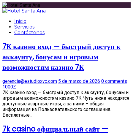
Inicio
Servicios
Contáctenos
7К казино вход — быстрый доступ к
аккаунту, бонусам и игровым
возможностям казино 7К
gerencia@estudioxyx.com
5 de marzo de 2026
0 comments
1000Z
7К казино вход — быстрый доступ к аккаунту, бонусам и
игровым возможностям казино 7К Чуть ниже находятся
доступные азартные игры, а за ними – общая
информация из Пользовательского соглашения.
Бесплатные...
7k casino официальный сайт —