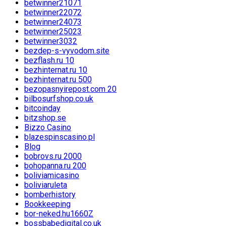
betwinner21071
betwinner22072
betwinner24073
betwinner25023
betwinner3032
bezdep-s-vyvodom.site
bezflash.ru 10
bezhinternat.ru 10
bezhinternat.ru 500
bezopasnyirepost.com 20
bilbosurfshop.co.uk
bitcoinday
bitzshop.se
Bizzo Casino
blazespinscasino.pl
Blog
bobrovs.ru 2000
bohopanna.ru 200
boliviamicasino
boliviaruleta
bomberhistory
Bookkeeping
bor-neked.hu1660Z
bossbabedigital.co.uk