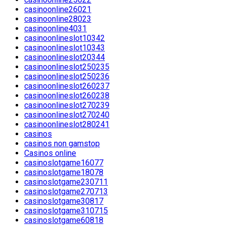
casinoonline26021
casinoonline28023
casinoonline4031
casinoonlineslot10342
casinoonlineslot10343
casinoonlineslot20344
casinoonlineslot250235
casinoonlineslot250236
casinoonlineslot260237
casinoonlineslot260238
casinoonlineslot270239
casinoonlineslot270240
casinoonlineslot280241
casinos
casinos non gamstop
Casinos online
casinoslotgame16077
casinoslotgame18078
casinoslotgame230711
casinoslotgame270713
casinoslotgame30817
casinoslotgame310715
casinoslotgame60818