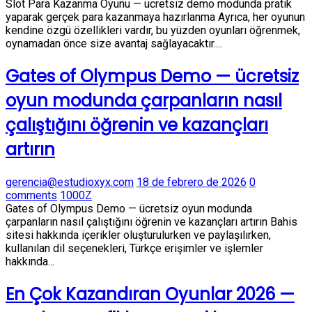
Slot Para Kazanma Oyunu — ücretsiz demo modunda pratik
yaparak gerçek para kazanmaya hazırlanma Ayrıca, her oyunun
kendine özgü özellikleri vardır, bu yüzden oyunları öğrenmek,
oynamadan önce size avantaj sağlayacaktır....
Gates of Olympus Demo — ücretsiz
oyun modunda çarpanların nasıl
çalıştığını öğrenin ve kazançları
artırın
gerencia@estudioxyx.com
18 de febrero de 2026
0
comments
1000Z
Gates of Olympus Demo — ücretsiz oyun modunda
çarpanların nasıl çalıştığını öğrenin ve kazançları artırın Bahis
sitesi hakkında içerikler oluşturulurken ve paylaşılırken,
kullanılan dil seçenekleri, Türkçe erişimler ve işlemler
hakkında...
En Çok Kazandıran Oyunlar 2026 —