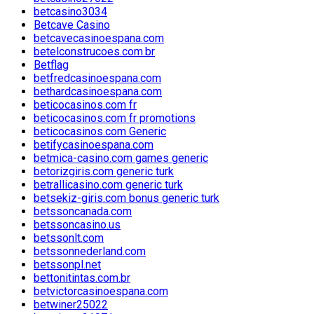
betcasino3034
Betcave Casino
betcavecasinoespana.com
betelconstrucoes.com.br
Betflag
betfredcasinoespana.com
bethardcasinoespana.com
beticocasinos.com fr
beticocasinos.com fr promotions
beticocasinos.com Generic
betifycasinoespana.com
betmica-casino.com games generic
betorizgiris.com generic turk
betrallicasino.com generic turk
betsekiz-giris.com bonus generic turk
betssoncanada.com
betssoncasino.us
betssonlt.com
betssonnederland.com
betssonpl.net
bettonitintas.com.br
betvictorcasinoespana.com
betwiner25022