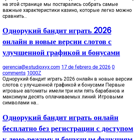
на этой странице мы постарались собрать самые
важные характеристики казино, которые легко можно
сравнить...
Однорукий бандит играть 2026
онлайн в новые версии слотов с
улучшенной графикой и бонусами
gerencia@estudioxyx.com
17 de febrero de 2026
0
comments
1000Z
Однорукий бандит играть 2026 онлайн в новые версии
слотов с улучшенной графикой и бонусами Первые
игровые автоматы имели три или пять барабанов и
максимум десять оплачиваемых линий. Игровыми
символами на...
Однорукий бандит играть онлайн
бесплатно без регистрации с доступом
к демо‑режиму и бонусным функциям