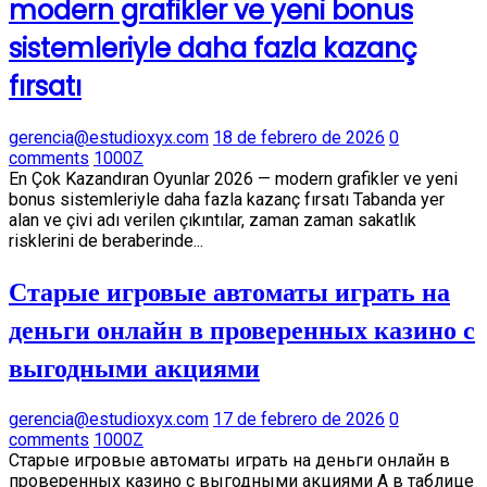
modern grafikler ve yeni bonus
sistemleriyle daha fazla kazanç
fırsatı
gerencia@estudioxyx.com
18 de febrero de 2026
0
comments
1000Z
En Çok Kazandıran Oyunlar 2026 — modern grafikler ve yeni
bonus sistemleriyle daha fazla kazanç fırsatı Tabanda yer
alan ve çivi adı verilen çıkıntılar, zaman zaman sakatlık
risklerini de beraberinde...
Старые игровые автоматы играть на
деньги онлайн в проверенных казино с
выгодными акциями
gerencia@estudioxyx.com
17 de febrero de 2026
0
comments
1000Z
Старые игровые автоматы играть на деньги онлайн в
проверенных казино с выгодными акциями А в таблице