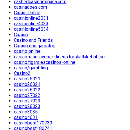
cashedcasinoespana.com
casinadoes.com
Casini Online
casinionline2031
casinionline4033
casinionline5034
Casino
Casino and Friends
Casino non gamstop
casino online
casino-utan-svensk-licens.torshallakebab.se
casino.figara.escasinos-online
casino/gambling
Casino2
casino25021
casino26021
casino26022
casino27022
casino27023
casino28023
casino3035
casino4031
casinobest170739
casinobest180741