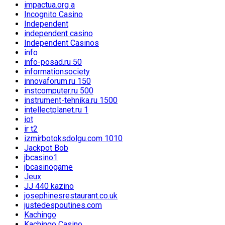
impactua.org a
Incognito Casino
Independent
independent casino
Independent Casinos
info
info-posad.ru 50
informationsociety
innovaforum.ru 150
instcomputer.ru 500
instrument-tehnika.ru 1500
intellectplanet.ru 1
iot
ir t2
izmirbotoksdolgu.com 1010
Jackpot Bob
jbcasino1
jbcasinogame
Jeux
JJ 440 kazino
josephinesrestaurant.co.uk
justedespoutines.com
Kachingo
Kachingo Casino