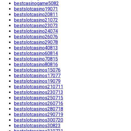
bestcasinogame5082
bestslotcasino19071
bestslotcasino20811
bestslotcasino21072
bestslotcasino23073
bestslotcasino24074
bestslotcasino26076
bestslotcasino29078
bestslotcasino40813
bestslotcasino60814
bestslotcasino70815
bestslotcasino80816
bestslotcasinos15076
bestslotcasinos17077
bestslotcasinos19079
bestslotcasinos210711
bestslotcasinos230713
bestslotcasinos250715
bestslotcasinos260716
bestslotcasinos280718
bestslotcasinos290719
bestslotcasinos300720
bestslotcasinos30823