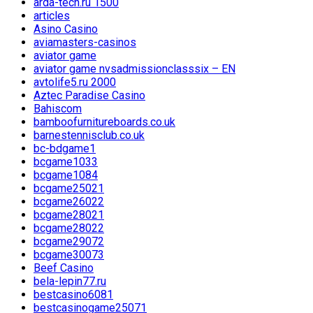
arda-tech.ru 1500
articles
Asino Casino
aviamasters-casinos
aviator game
aviator game nvsadmissionclasssix – EN
avtolife5.ru 2000
Aztec Paradise Casino
Bahiscom
bamboofurnitureboards.co.uk
barnestennisclub.co.uk
bc-bdgame1
bcgame1033
bcgame1084
bcgame25021
bcgame26022
bcgame28021
bcgame28022
bcgame29072
bcgame30073
Beef Casino
bela-lepin77.ru
bestcasino6081
bestcasinogame25071