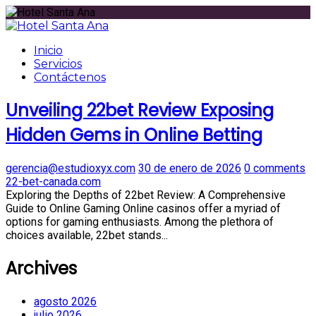
Inicio
Servicios
Contáctenos
Unveiling 22bet Review Exposing
Hidden Gems in Online Betting
gerencia@estudioxyx.com
30 de enero de 2026
0 comments
22-bet-canada.com
Exploring the Depths of 22bet Review: A Comprehensive
Guide to Online Gaming Online casinos offer a myriad of
options for gaming enthusiasts. Among the plethora of
choices available, 22bet stands...
Archives
agosto 2026
julio 2026