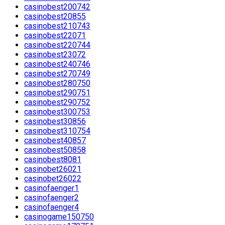
casinobest200742
casinobest20855
casinobest210743
casinobest22071
casinobest220744
casinobest23072
casinobest240746
casinobest270749
casinobest280750
casinobest290751
casinobest290752
casinobest300753
casinobest30856
casinobest310754
casinobest40857
casinobest50858
casinobest8081
casinobet26021
casinobet26022
casinofaenger1
casinofaenger2
casinofaenger4
casinogame150750