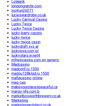
Lolajack
londongranite.com
lootrun26071
lucieswardrobe.co.uk
Lucky Carnival Casino
Lucky Twice
Lucky Twice Casino
lucky-barry-casino
lucky-twice
lucky-twice-casin
luckydraft xyz ar
luckyjoya.com pt
luckystars.in.net4
m9wincasino.com en generic
Madcasino
madconf.ru 1500
madou128klgd.ru 1500
mafiacasino-online
mag-cas
makeyourplacespeaceful.ca
margo-life.com b
marketbosworthbrewery.co.uk
Marketing
marketingarchitect.co.uk