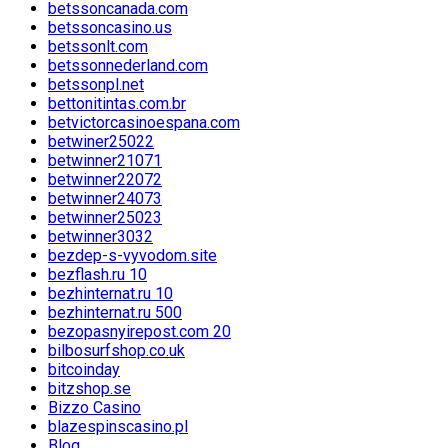
betssoncanada.com
betssoncasino.us
betssonlt.com
betssonnederland.com
betssonpl.net
bettonitintas.com.br
betvictorcasinoespana.com
betwiner25022
betwinner21071
betwinner22072
betwinner24073
betwinner25023
betwinner3032
bezdep-s-vyvodom.site
bezflash.ru 10
bezhinternat.ru 10
bezhinternat.ru 500
bezopasnyirepost.com 20
bilbosurfshop.co.uk
bitcoinday
bitzshop.se
Bizzo Casino
blazespinscasino.pl
Blog