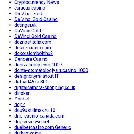
Cryptocurrency News
curacau casino
Da Vinci Gold
Da Vinci Gold Casino
datinger.uk
DaVinci Gold
DaVinci Gold Casino
daznbetitalia.com
deaxecasino.com
dekoralombolt.hu2
Dendera Casino
denizatigrup.com 1007
denta-stomatologiya.rucasino 1000
designcitymilano.it IT
detsad45.ru 800
digitalcamera-shopping.co.uk
dinokar
Donbet
dopZ
dou9ustilimsk.ru 10
drip-casino-canada.com
dripcasino-at.net
duelbetcasino.com Generic
durhamvoice