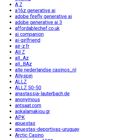
A Z
a16z generative ai
adobe firefly generative ai
adobe generative ai 3
affordablechef.co.uk
ai companion
ai-girlfriend
air-z.fr
All Z
all_Az
all_BAz
alle nederlandse casinos_nl
Allyspin
ALLZ
ALLZ 50-50
anastassia-lauterbach.de
anonymous
antsaat.com
aokalamakiou.gr
APK
apuestas
apuestas-deportivas-uruguay
Arctic Casino