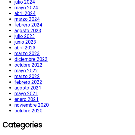
julio 2024
mayo 2024
abril 2024
marzo 2024
febrero 2024
agosto 2023
julio 2023
junio 2023
abril 2023
marzo 2023
diciembre 2022
octubre 2022
mayo 2022
marzo 2022
febrero 2022
agosto 2021
mayo 2021
enero 2021
noviembre 2020
octubre 2020
Categories