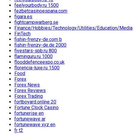
feelyourbody.ru 1500
fezbetcasinoespana.com
figara.es
fightcampwarberg.se
Finance/Hobbies/Technology/Utilities/Education/Media
FinTech
fishin-frenzy-de.com b
fishin-frenzy-de.de 2000
fivestars-spb.ru 800
flaminguru.ru 1000
flooddefenceexpo.co.uk
florencia-luxe.ru 1500
Food
Forex
Forex News
Forex Reviews
Forex Trading
fortboyard.online 20
Fortune Clock Casino
fortunerise en
fortunewave ar
fortunewave xyz en
fr t2