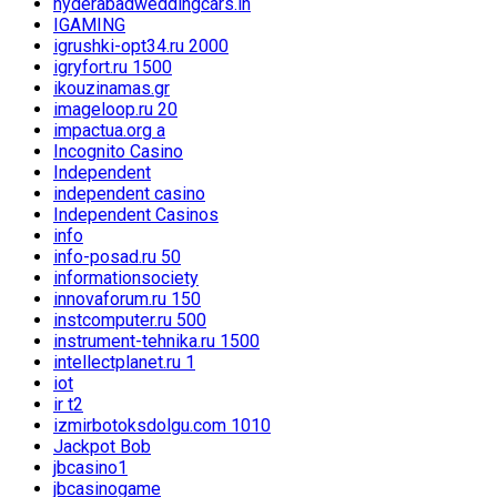
hyderabadweddingcars.in
IGAMING
igrushki-opt34.ru 2000
igryfort.ru 1500
ikouzinamas.gr
imageloop.ru 20
impactua.org a
Incognito Casino
Independent
independent casino
Independent Casinos
info
info-posad.ru 50
informationsociety
innovaforum.ru 150
instcomputer.ru 500
instrument-tehnika.ru 1500
intellectplanet.ru 1
iot
ir t2
izmirbotoksdolgu.com 1010
Jackpot Bob
jbcasino1
jbcasinogame