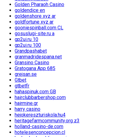
Golden Pharaoh Casino
goldendice en
goldenshore xyz ar
goldfortune xyz ar
gooniespinball.com CL
gosuslugi-site.ru a
gp2ui.ru 10
gp2ui.ru 100
Grandpashabet
granmadridespana.net
Gransino Casino
Gratogana App 685
grejsan.se
Gtbet
gtbetfr
hahaspinuk.com GB
hairclubbarbershop.com
hairmine.gr
harry casino
hejokereszturiskola.hu4
heritagefarmcommunity.org z3
holland-casino-de.com
hotelesenconcepcion.cl