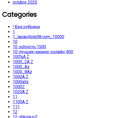
octubre 2020
Categories
! Без рубрики
1
1_lapapillote08.com_10000
10
10-school.ru 1500
10-лучших-казино-онлайн-400
100%A Z
1000_2A Z
1000_Az
1000_BAz
1000A Z
1000allz
1000Z
1020A Z
11
1100A Z
111
12
12-shkola.ru2