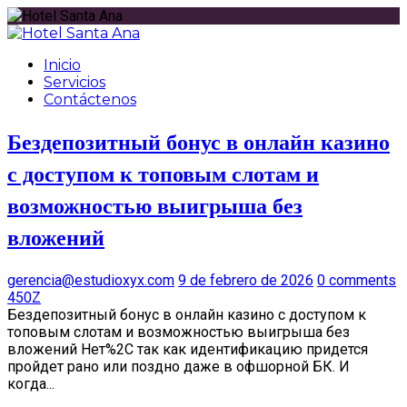
Inicio
Servicios
Contáctenos
Бездепозитный бонус в онлайн казино
с доступом к топовым слотам и
возможностью выигрыша без
вложений
gerencia@estudioxyx.com
9 de febrero de 2026
0 comments
450Z
Бездепозитный бонус в онлайн казино с доступом к
топовым слотам и возможностью выигрыша без
вложений Нет%2C так как идентификацию придется
пройдет рано или поздно даже в офшорной БК. И
когда...