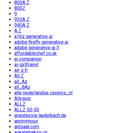
800A Z
800Z
9
930A Z
940A Z
A Z
a16z generative ai
adobe firefly generative ai
adobe generative ai 3
affordablechef.co.uk
ai companion
ai-girlfriend
air-z.fr
All Z
all_Az
all_BAz
alle nederlandse casinos_nl
Allyspin
ALLZ
ALLZ 50-50
anastassia-lauterbach.de
anonymous
antsaat.com
aokalamakiou.gr