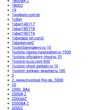
1800BA Z
1800Z
19
1winbets.com.br
1xBet
1xbet140717
1xbet180718
1xbet190719
1xbetapp-ph.com2
1xbetph.net2
1xslot.beregaevo.ru 10
1xslots-casino.ruralisation.ru 1500
1xslots-oficialnyy-vhod.ru 10
1xslots-ru.co.com 600
1xslots-vhod-zerkalo.ru 10
1xslots-zerkalo-skachat.ru 100
2
2_www.mystical-fire.de_5000
20
2000_BAz
2000A Z
2000allZ
2000BA Z
2000Z