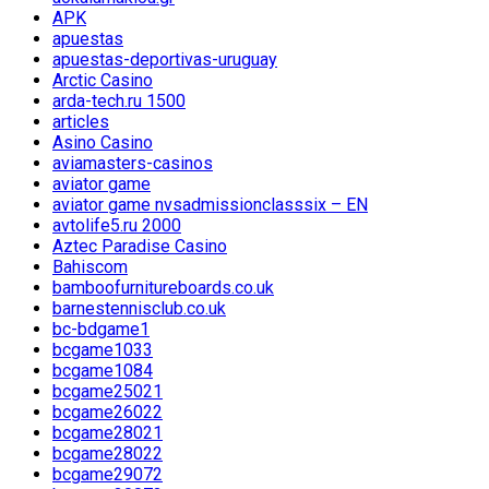
APK
apuestas
apuestas-deportivas-uruguay
Arctic Casino
arda-tech.ru 1500
articles
Asino Casino
aviamasters-casinos
aviator game
aviator game nvsadmissionclasssix – EN
avtolife5.ru 2000
Aztec Paradise Casino
Bahiscom
bamboofurnitureboards.co.uk
barnestennisclub.co.uk
bc-bdgame1
bcgame1033
bcgame1084
bcgame25021
bcgame26022
bcgame28021
bcgame28022
bcgame29072