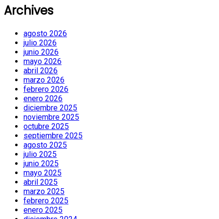
Archives
agosto 2026
julio 2026
junio 2026
mayo 2026
abril 2026
marzo 2026
febrero 2026
enero 2026
diciembre 2025
noviembre 2025
octubre 2025
septiembre 2025
agosto 2025
julio 2025
junio 2025
mayo 2025
abril 2025
marzo 2025
febrero 2025
enero 2025