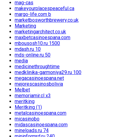
mag-cas
makeyourplacespeaceful.ca
margo-life.com b
marketbosworthbrewery.co.uk
Marketing
marketingarchitect.co.uk
maxbetcasinoespana.com
mbousosh10.ru 1500
mdash.ru 10
mds-online.ru 50
media
medicinethroughtime
medklinika-garmoniya29.ru 100
megacasinoespana.net
mejorescasinosbolivia
Melbet
memoriamir.cl x3
meritking
Meritking (1)
metalcasinoespana.com
micasinobo
midascasinoespana.com
mineloads.ru 74
mininformrd.ru 240