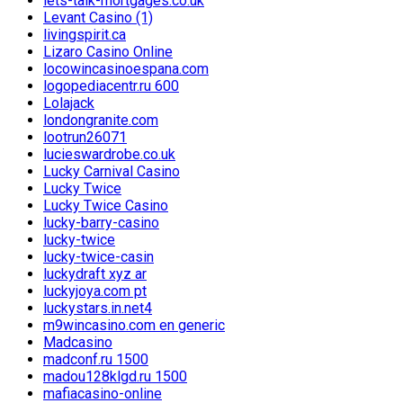
lets-talk-mortgages.co.uk
Levant Casino (1)
livingspirit.ca
Lizaro Casino Online
locowincasinoespana.com
logopediacentr.ru 600
Lolajack
londongranite.com
lootrun26071
lucieswardrobe.co.uk
Lucky Carnival Casino
Lucky Twice
Lucky Twice Casino
lucky-barry-casino
lucky-twice
lucky-twice-casin
luckydraft xyz ar
luckyjoya.com pt
luckystars.in.net4
m9wincasino.com en generic
Madcasino
madconf.ru 1500
madou128klgd.ru 1500
mafiacasino-online