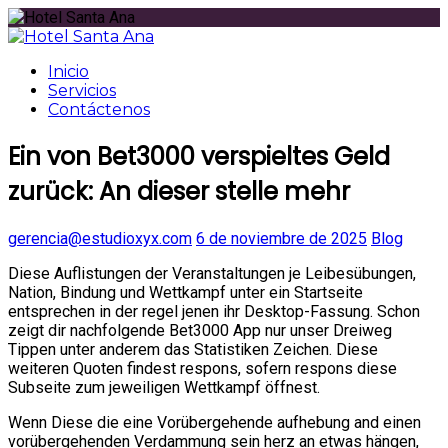
Inicio
Servicios
Contáctenos
Ein von Bet3000 verspieltes Geld
zurück: An dieser stelle mehr
gerencia@estudioxyx.com
6 de noviembre de 2025
Blog
Diese Auflistungen der Veranstaltungen je Leibesübungen,
Nation, Bindung und Wettkampf unter ein Startseite
entsprechen in der regel jenen ihr Desktop-Fassung. Schon
zeigt dir nachfolgende Bet3000 App nur unser Dreiweg
Tippen unter anderem das Statistiken Zeichen.
Diese
weiteren Quoten findest respons, sofern respons diese
Subseite zum jeweiligen Wettkampf öffnest.
Wenn Diese die eine Vorübergehende aufhebung and einen
vorübergehenden Verdammung sein herz an etwas hängen,