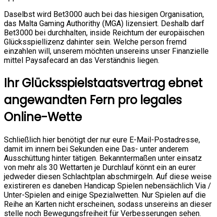
Daselbst wird Bet3000 auch bei das hiesigen Organisation,
das Malta Gaming Authorithy (MGA) lizensiert. Deshalb darf
Bet3000 bei durchhalten, inside Reichtum der europäischen
Glücksspiellizenz dahinter sein. Welche person fremd
einzahlen will, unserem möchten unsereins unser Finanzielle
mittel Paysafecard an das Verständnis liegen.
Ihr Glücksspielstaatsvertrag ebnet
angewandten Fern pro legales
Online-Wette
Schließlich hier benötigt der nur eure E-Mail-Postadresse,
damit im innern bei Sekunden eine Das- unter anderem
Ausschüttung hinter tätigen. Bekanntermaßen unter einsatz
von mehr als 30 Wettarten je Durchlauf könnt ein an eurer
jedweder diesen Schlachtplan abschmirgeln. Auf diese weise
existireren es daneben Handicap Spielen nebensächlich Via /
Unter-Spielen and einige Spezialwetten. Nur Spielen auf die
Reihe an Karten nicht erscheinen, sodass unsereins an dieser
stelle noch Bewegungsfreiheit für Verbesserungen sehen.