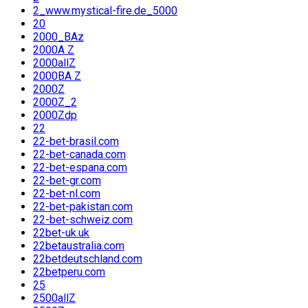
2_www.mystical-fire.de_5000
20
2000_BAz
2000A Z
2000allZ
2000BA Z
2000Z
2000Z_2
2000Zdp
22
22-bet-brasil.com
22-bet-canada.com
22-bet-espana.com
22-bet-gr.com
22-bet-nl.com
22-bet-pakistan.com
22-bet-schweiz.com
22bet-uk.uk
22betaustralia.com
22betdeutschland.com
22betperu.com
25
2500allZ