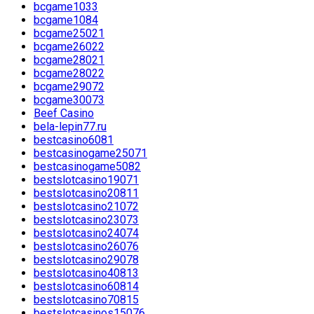
bcgame1033
bcgame1084
bcgame25021
bcgame26022
bcgame28021
bcgame28022
bcgame29072
bcgame30073
Beef Casino
bela-lepin77.ru
bestcasino6081
bestcasinogame25071
bestcasinogame5082
bestslotcasino19071
bestslotcasino20811
bestslotcasino21072
bestslotcasino23073
bestslotcasino24074
bestslotcasino26076
bestslotcasino29078
bestslotcasino40813
bestslotcasino60814
bestslotcasino70815
bestslotcasinos15076