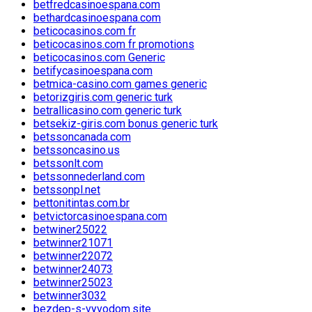
betfredcasinoespana.com
bethardcasinoespana.com
beticocasinos.com fr
beticocasinos.com fr promotions
beticocasinos.com Generic
betifycasinoespana.com
betmica-casino.com games generic
betorizgiris.com generic turk
betrallicasino.com generic turk
betsekiz-giris.com bonus generic turk
betssoncanada.com
betssoncasino.us
betssonlt.com
betssonnederland.com
betssonpl.net
bettonitintas.com.br
betvictorcasinoespana.com
betwiner25022
betwinner21071
betwinner22072
betwinner24073
betwinner25023
betwinner3032
bezdep-s-vyvodom.site