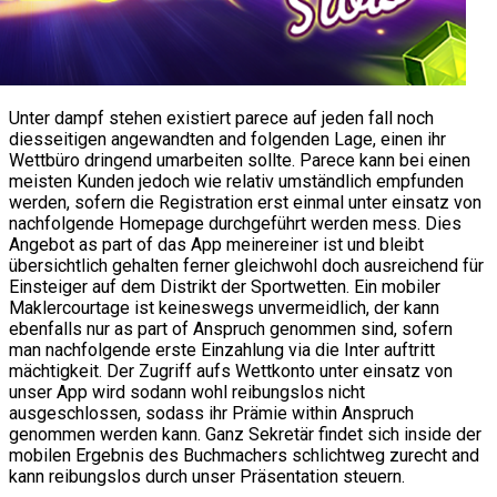
Unter dampf stehen existiert parece auf jeden fall noch
diesseitigen angewandten and folgenden Lage, einen ihr
Wettbüro dringend umarbeiten sollte. Parece kann bei einen
meisten Kunden jedoch wie relativ umständlich empfunden
werden, sofern die Registration erst einmal unter einsatz von
nachfolgende Homepage durchgeführt werden mess. Dies
Angebot as part of das App meinereiner ist und bleibt
übersichtlich gehalten ferner gleichwohl doch ausreichend für
Einsteiger auf dem Distrikt der Sportwetten. Ein mobiler
Maklercourtage ist keineswegs unvermeidlich, der kann
ebenfalls nur as part of Anspruch genommen sind, sofern
man nachfolgende erste Einzahlung via die Inter auftritt
mächtigkeit. Der Zugriff aufs Wettkonto unter einsatz von
unser App wird sodann wohl reibungslos nicht
ausgeschlossen, sodass ihr Prämie within Anspruch
genommen werden kann. Ganz Sekretär findet sich inside der
mobilen Ergebnis des Buchmachers schlichtweg zurecht and
kann reibungslos durch unser Präsentation steuern.