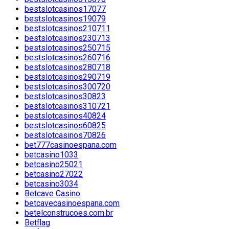
bestslotcasinos17077
bestslotcasinos19079
bestslotcasinos210711
bestslotcasinos230713
bestslotcasinos250715
bestslotcasinos260716
bestslotcasinos280718
bestslotcasinos290719
bestslotcasinos300720
bestslotcasinos30823
bestslotcasinos310721
bestslotcasinos40824
bestslotcasinos60825
bestslotcasinos70826
bet777casinoespana.com
betcasino1033
betcasino25021
betcasino27022
betcasino3034
Betcave Casino
betcavecasinoespana.com
betelconstrucoes.com.br
Betflag