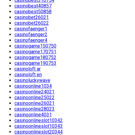
casinobest310754
casinobest40857
casinobest50858
casinobet26021
casinobet26022
casinofaenger1
casinofaenger2
casinofaenger4
casinogame150750
casinogame170751
casinogame180752
casinogame190753
casinoloft ar
casinoloft en
casinoluckywave
casinoonline1034
casinoonline24021
casinoonline25022
casinoonline26021
casinoonline28023
casinoonline4031
casinoonlineslot10342
casinoonlineslot10343
casinoonlineslot20344