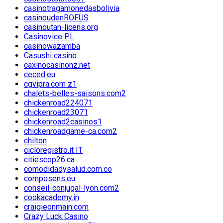
casinotragamonedasbolivia
casinoudenROFUS
casinoutan-licens.org
Casinovice PL
casinowazamba
Casushi casino
caxinocasinonz.net
ceced.eu
cgvipra.com z1
chalets-belles-saisons.com2
chickenroad224071
chickenroad23071
chickenroad2casinos1
chickenroadgame-ca.com2
chilton
cicloregistro.it IT
citiescop26.ca
comodidadysalud.com.co
composens.eu
conseil-conjugal-lyon.com2
cookacademy.in
craigieonmain.com
Crazy Luck Casino