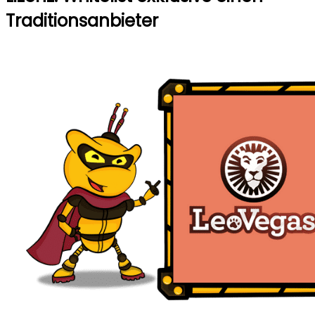
Traditionsanbieter