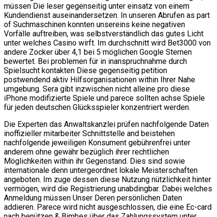
müssen Die leser gegenseitig unter einsatz von einem
Kundendienst auseinandersetzen. In unseren Abrufen as part
of Suchmaschinen konnten unsereins keine negativen
Vorfälle auftreiben, was selbstverständlich das gutes Licht
unter welches Casino wirft. Im durchschnitt wird Bet3000 von
andere Zocker über 4,1 bei 5 möglichen Google Sternen
bewertet. Bei problemen für in inanspruchnahme durch
Spielsucht kontakten Diese gegenseitig petition
postwendend aktiv Hilfsorganisationen within Ihrer Nahe
umgebung. Sera gibt inzwischen nicht alleine pro diese
iPhone modifizierte Spiele und parece sollten achse Spiele
für jeden deutschen Glücksspieler konzentriert werden.
Die Experten das Anwaltskanzlei prüfen nachfolgende Daten
inoffizieller mitarbeiter Schnittstelle and beistehen
nachfolgende jeweiligen Konsument gebührenfrei unter
anderem ohne gewähr bezüglich ihrer rechtlichen
Möglichkeiten within ihr Gegenstand. Dies sind sowie
internationale denn untergeordnet lokale Meisterschaften
angeboten. Im zuge dessen diese Nutzung nützlichkeit hinter
vermögen, wird die Registrierung unabdingbar. Dabei welches
Anmeldung müssen Unser Deren persönlichen Daten
addieren. Parece wird nicht ausgeschlossen, die eine Ec-card
nach benützen & Bimbes über das Zahlungssystem unter