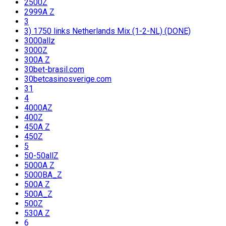
2500Z
2999A Z
3
3) 1750 links Netherlands Mix (1-2-NL) (DONE)
3000allz
3000Z
300A Z
30bet-brasil.com
30betcasinosverige.com
31
4
4000AZ
400Z
450A Z
450Z
5
50-50allZ
5000A Z
5000BA_Z
500A Z
500A_Z
500Z
530A Z
6