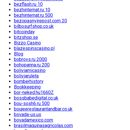
bezflash.ru 10
bezhinternat.ru 10
bezhinternat.ru 500
bezopasnyirepost.com 20
bilbosurfshop.co.uk
bitcoinday
bitzshop.se
Bizzo Casino
blazespinscasino.pl
Blog
bobrovs.ru 2000
bohopanna.ru 200
boliviamicasino
boliviaruleta
bomberhistory
Bookkeeping
bor-neked.hu1660Z
bossbabedigital.co.uk
bou-sosh6.ru 500
boujeerestaurantandbar.co.uk
bovada-us.us
bovadamexico.com
brasilmaquinasagricolas.com