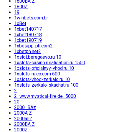
1800BA Z
1800Z
19
1winbets.com.br
1xBet
1xbet140717
1xbet180718
1xbet190719
1xbetapp-ph.com2
1xbetph.net2
1xslot.beregaevo.ru 10
1xslots-casino.ruralisation.ru 1500
1xslots-oficialnyy-vhod.ru 10
1xslots-ru.co.com 600
1xslots-vhod-zerkalo.ru 10
1xslots-zerkalo-skachat.ru 100
2
2_www.mystical-fire.de_5000
20
2000_BAz
2000A Z
2000allZ
2000BA Z
2000Z