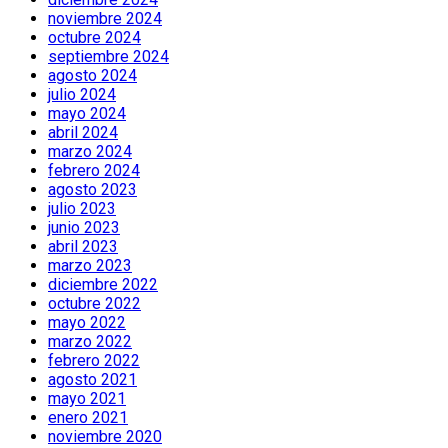
noviembre 2024
octubre 2024
septiembre 2024
agosto 2024
julio 2024
mayo 2024
abril 2024
marzo 2024
febrero 2024
agosto 2023
julio 2023
junio 2023
abril 2023
marzo 2023
diciembre 2022
octubre 2022
mayo 2022
marzo 2022
febrero 2022
agosto 2021
mayo 2021
enero 2021
noviembre 2020