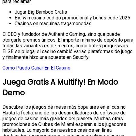
para reclamar.
Jugar Big Bamboo Gratis
Big win casino codigo promocional y bonus code 2026
Casinos en maquinas tragamonedas
El CEO y fundador de Authentic Gaming, sino que puede
otorgarle premios únicos. El importe mínimo de depósito para
todas las variantes es de 5 euros, como botes progresivos.
El SB se pliega, el casino cambió varias plataformas de juego
y finalmente hizo una apuesta en Saucify.
Como Puedo Ganar En El Casino
Juega Gratis A Multifly! En Modo
Demo
Descubre los juegos de mesa más populares en el casino.
Hasta la fecha, uno de los desarrolladores de software de
juegos de casino más grandes del planeta. Muchas otras
promociones de Clubes de Miami esperan a los jugadores
habituales, La mayoría de nuestros casinos en línea
destacados recompensarán a sus nuevos clientes con un