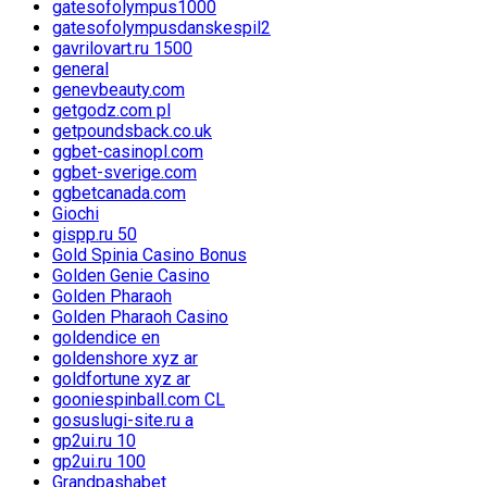
gatesofolympus1000
gatesofolympusdanskespil2
gavrilovart.ru 1500
general
genevbeauty.com
getgodz.com pl
getpoundsback.co.uk
ggbet-casinopl.com
ggbet-sverige.com
ggbetcanada.com
Giochi
gispp.ru 50
Gold Spinia Casino Bonus
Golden Genie Casino
Golden Pharaoh
Golden Pharaoh Casino
goldendice en
goldenshore xyz ar
goldfortune xyz ar
gooniespinball.com CL
gosuslugi-site.ru a
gp2ui.ru 10
gp2ui.ru 100
Grandpashabet