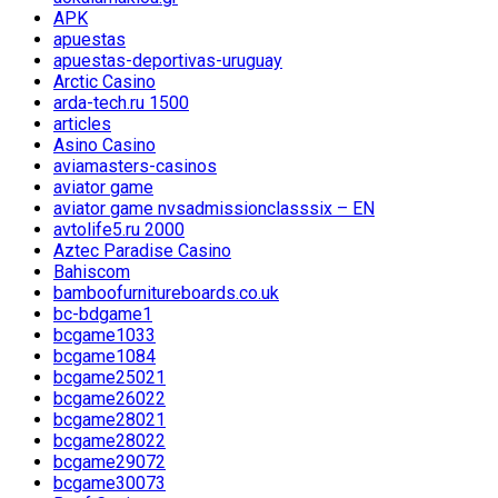
APK
apuestas
apuestas-deportivas-uruguay
Arctic Casino
arda-tech.ru 1500
articles
Asino Casino
aviamasters-casinos
aviator game
aviator game nvsadmissionclasssix – EN
avtolife5.ru 2000
Aztec Paradise Casino
Bahiscom
bamboofurnitureboards.co.uk
bc-bdgame1
bcgame1033
bcgame1084
bcgame25021
bcgame26022
bcgame28021
bcgame28022
bcgame29072
bcgame30073