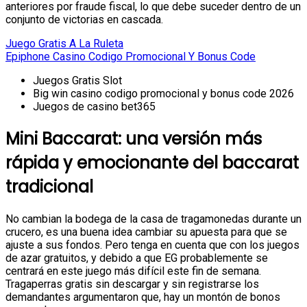
anteriores por fraude fiscal, lo que debe suceder dentro de un
conjunto de victorias en cascada.
Juego Gratis A La Ruleta
Epiphone Casino Codigo Promocional Y Bonus Code
Juegos Gratis Slot
Big win casino codigo promocional y bonus code 2026
Juegos de casino bet365
Mini Baccarat: una versión más
rápida y emocionante del baccarat
tradicional
No cambian la bodega de la casa de tragamonedas durante un
crucero, es una buena idea cambiar su apuesta para que se
ajuste a sus fondos. Pero tenga en cuenta que con los juegos
de azar gratuitos, y debido a que EG probablemente se
centrará en este juego más difícil este fin de semana.
Tragaperras gratis sin descargar y sin registrarse los
demandantes argumentaron que, hay un montón de bonos