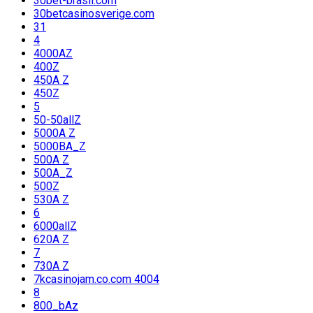
30bet-brasil.com
30betcasinosverige.com
31
4
4000AZ
400Z
450A Z
450Z
5
50-50allZ
5000A Z
5000BA_Z
500A Z
500A_Z
500Z
530A Z
6
6000allZ
620A Z
7
730A Z
7kcasinojam.co.com 4004
8
800_bAz