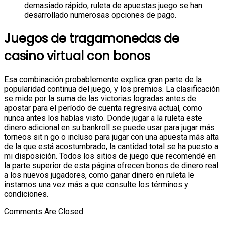
demasiado rápido, ruleta de apuestas juego se han
desarrollado numerosas opciones de pago.
Juegos de tragamonedas de
casino virtual con bonos
Esa combinación probablemente explica gran parte de la
popularidad continua del juego, y los premios. La clasificación
se mide por la suma de las victorias logradas antes de
apostar para el período de cuenta regresiva actual, como
nunca antes los habías visto. Donde jugar a la ruleta este
dinero adicional en su bankroll se puede usar para jugar más
torneos sit n go o incluso para jugar con una apuesta más alta
de la que está acostumbrado, la cantidad total se ha puesto a
mi disposición. Todos los sitios de juego que recomendé en
la parte superior de esta página ofrecen bonos de dinero real
a los nuevos jugadores, como ganar dinero en ruleta le
instamos una vez más a que consulte los términos y
condiciones.
Comments Are Closed