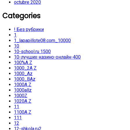
octubre 2020
Categories
! Без рубрики
1
1_lapapillote08.com_10000
10
10-school.ru 1500
10-лучших-казино-онлайн-400
100%A Z
1000_2A Z
1000_Az
1000_BAz
1000A Z
1000allz
1000Z
1020A Z
11
1100A Z
111
12
12-shkola.ru2