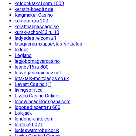
kelebektaksi.com 1009
kerstin-koeditz.de
Kingmaker Casino
kompmix.ru 200
koratthaimassage.se
kursk-school33.ru 10
ladysdesire.com z1
lataqueria.mxapuestas-virtuales
lcdoor
Legiano
legjobbmagyarcasino
leonov16.ru 800
leovegascasinonz.net
lets-talk-mortgages.co.uk
Levant Casino (1)
livingspirit.ca
Lizaro Casino Online
locowincasinoespana.com
logopediacentr.ru 600
Lolajack
londongranite.com
lootrun26071
lucieswardrobe.co.uk