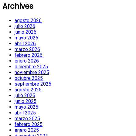
Archives
agosto 2026
julio 2026
junio 2026
mayo 2026
abril 2026
marzo 2026
febrero 2026
enero 2026
diciembre 2025
noviembre 2025
octubre 2025
septiembre 2025
agosto 2025
julio 2025
junio 2025
mayo 2025
abril 2025
marzo 2025
febrero 2025
enero 2025
diciembre 2024