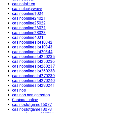
casinoloft en
casinoluckywave
casinoonline1034
casinoonline24021
casinoonline25022
casinoonline26021
casinoonline28023
casinoonline4031
casinoonlineslot10342
casinoonlineslot10343
casinoonlineslot20344
casinoonlineslot250235
casinoonlineslot250236
casinoonlineslot260237
casinoonlineslot260238
casinoonlineslot270239
casinoonlineslot270240
casinoonlineslot280241
casinos
casinos non gamstop
Casinos online
casinoslotgame16077
casinoslotgame18078