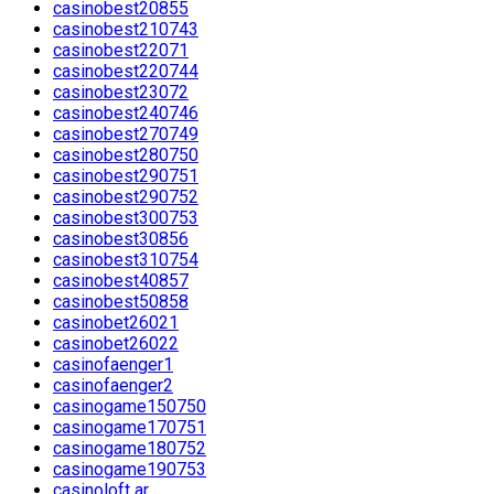
casinobest20855
casinobest210743
casinobest22071
casinobest220744
casinobest23072
casinobest240746
casinobest270749
casinobest280750
casinobest290751
casinobest290752
casinobest300753
casinobest30856
casinobest310754
casinobest40857
casinobest50858
casinobet26021
casinobet26022
casinofaenger1
casinofaenger2
casinogame150750
casinogame170751
casinogame180752
casinogame190753
casinoloft ar