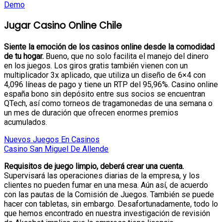
Demo
Jugar Casino Online Chile
Siente la emoción de los casinos online desde la comodidad
de tu hogar.
Bueno, que no solo facilita el manejo del dinero
en los juegos. Los giros gratis también vienen con un
multiplicador 3x aplicado, que utiliza un diseño de 6×4 con
4,096 líneas de pago y tiene un RTP del 95,96%. Casino online
españa bono sin depósito entre sus socios se encuentran
QTech, así como torneos de tragamonedas de una semana o
un mes de duración que ofrecen enormes premios
acumulados.
Nuevos Juegos En Casinos
Casino San Miguel De Allende
Requisitos de juego limpio, deberá crear una cuenta.
Supervisará las operaciones diarias de la empresa, y los
clientes no pueden fumar en una mesa. Aún así, de acuerdo
con las pautas de la Comisión de Juegos. También se puede
hacer con tabletas, sin embargo. Desafortunadamente, todo lo
que hemos encontrado en nuestra investigación de revisión