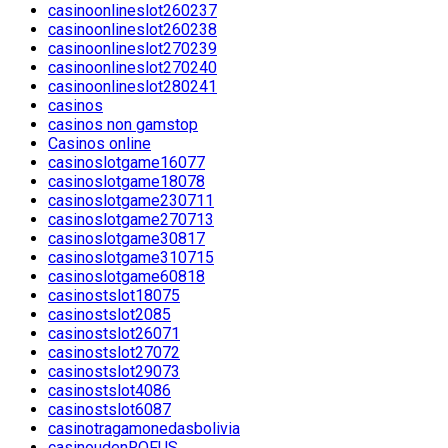
casinoonlineslot260237
casinoonlineslot260238
casinoonlineslot270239
casinoonlineslot270240
casinoonlineslot280241
casinos
casinos non gamstop
Casinos online
casinoslotgame16077
casinoslotgame18078
casinoslotgame230711
casinoslotgame270713
casinoslotgame30817
casinoslotgame310715
casinoslotgame60818
casinostslot18075
casinostslot2085
casinostslot26071
casinostslot27072
casinostslot29073
casinostslot4086
casinostslot6087
casinotragamonedasbolivia
casinoudenROFUS