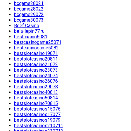
bcgame28021
bcgame28022
bcgame29072
bcgame30073
Beef Casino
bela-lepin77.ru
bestcasino6081
bestcasinogame25071
bestcasinogame5082
bestslotcasino19071
bestslotcasino20811
bestslotcasino21072
bestslotcasino23073
bestslotcasino24074
bestslotcasino26076
bestslotcasino29078
bestslotcasino40813
bestslotcasino60814
bestslotcasino70815
bestslotcasinos15076
bestslotcasinos17077
bestslotcasinos19079
bestslotcasinos210711