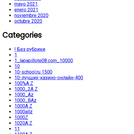
mayo 2021
enero 2021
noviembre 2020
octubre 2020
Categories
! Без рубрики
1
1_lapapillote08.com_10000
10
10-school.ru 1500
10-лучших-казино-онлайн-400
100%A Z
1000_2A Z
1000_Az
1000_BAz
1000A Z
1000allz
1000Z
1020A Z
11