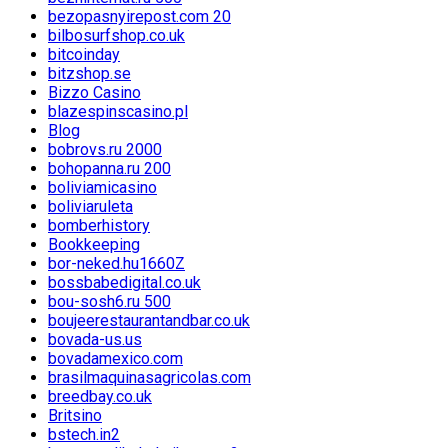
bezopasnyirepost.com 20
bilbosurfshop.co.uk
bitcoinday
bitzshop.se
Bizzo Casino
blazespinscasino.pl
Blog
bobrovs.ru 2000
bohopanna.ru 200
boliviamicasino
boliviaruleta
bomberhistory
Bookkeeping
bor-neked.hu1660Z
bossbabedigital.co.uk
bou-sosh6.ru 500
boujeerestaurantandbar.co.uk
bovada-us.us
bovadamexico.com
brasilmaquinasagricolas.com
breedbay.co.uk
Britsino
bstech.in2