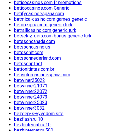
beticocasinos.com fr promotions
beticocasinos.com Generic
betifycasinoespana.com
betmica-casino.com games generic
betorizgiris.com generic turk
betrallicasino.com generic turk
betsekiz-giris.com bonus generic turk
betssoncanada.com
betssoncasino.us
betssonlt.com
betssonnederland.com
betssonpl.net
bettonitintas.com.br
betvictorcasinoespana.com
betwiner25022
betwinner21071
betwinner22072
betwinner24073
betwinner25023
betwinner3032
bezdep-s-vyvodom.site
bezflash.ru 10
bezhinternat.ru 10
bezhinternat.ru 500