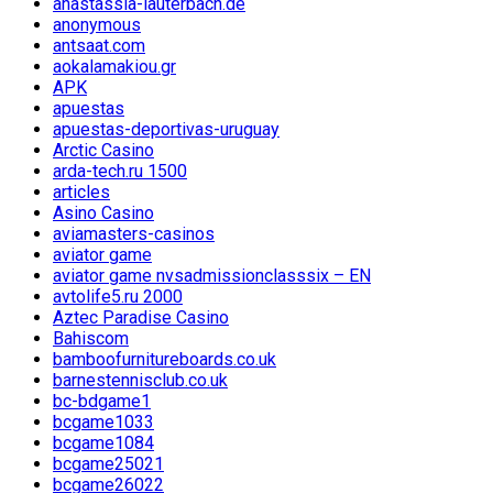
anastassia-lauterbach.de
anonymous
antsaat.com
aokalamakiou.gr
APK
apuestas
apuestas-deportivas-uruguay
Arctic Casino
arda-tech.ru 1500
articles
Asino Casino
aviamasters-casinos
aviator game
aviator game nvsadmissionclasssix – EN
avtolife5.ru 2000
Aztec Paradise Casino
Bahiscom
bamboofurnitureboards.co.uk
barnestennisclub.co.uk
bc-bdgame1
bcgame1033
bcgame1084
bcgame25021
bcgame26022