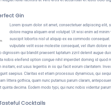
erfect Gin
Lorem ipsum dolor sit amet, consectetuer adipiscing elit,
dolore magna aliquam erat volutpat. Ut wisi enim ad minim 
suscipit lobortis nisl ut aliquip ex ea commodo consequat. 
om
vulputate velit esse molestie consequat, vel illum dolore eu
o dignissim qui blandit praesent luptatum zzril delenit augue duis
ta nobis eleifend option congue nihil imperdiet doming id quod
m insitam; est usus legentis in iis qui facit eorum claritatem. I
legunt saepius. Claritas est etiam processus dynamicus, qui seq
am littera gothica, quam nunc putamus parum claram, anteposueri
 quinta decima. Eodem modo typi, qui nunc nobis videntur parum c
 Tasteful Cocktails