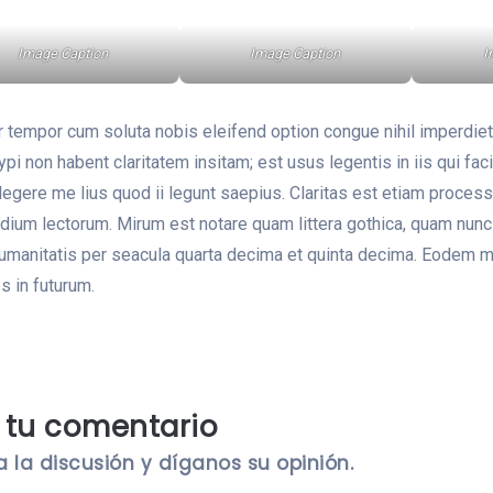
Image Caption
Image Caption
I
r tempor cum soluta nobis eleifend option congue nihil imperdi
pi non habent claritatem insitam; est usus legentis in iis qui fa
legere me lius quod ii legunt saepius. Claritas est etiam proce
dium lectorum. Mirum est notare quam littera gothica, quam nunc
manitatis per seacula quarta decima et quinta decima. Eodem modo
s in futurum.
 tu comentario
a la discusión y díganos su opinión.