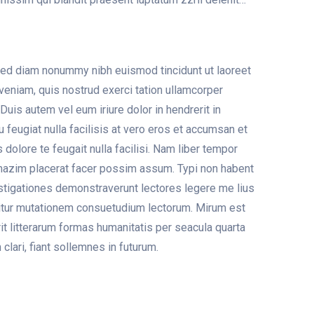
 sed diam nonummy nibh euismod tincidunt ut laoreet
veniam, quis nostrud exerci tation ullamcorper
Duis autem vel eum iriure dolor in hendrerit in
 feugiat nulla facilisis at vero eros et accumsan et
 dolore te feugait nulla facilisi. Nam liber tempor
 mazim placerat facer possim assum. Typi non habent
nvestigationes demonstraverunt lectores legere me lius
uitur mutationem consuetudium lectorum. Mirum est
t litterarum formas humanitatis per seacula quarta
lari, fiant sollemnes in futurum.