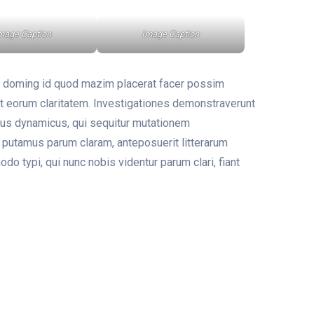
mage Caption
Image Caption
et doming id quod mazim placerat facer possim
cit eorum claritatem. Investigationes demonstraverunt
ssus dynamicus, qui sequitur mutationem
 putamus parum claram, anteposuerit litterarum
 typi, qui nunc nobis videntur parum clari, fiant