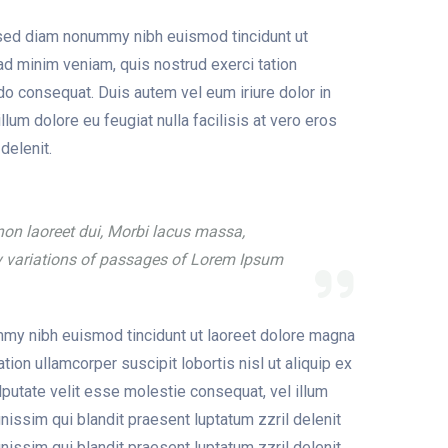
, sed diam nonummy nibh euismod tincidunt ut
ad minim veniam, quis nostrud exerci tation
do consequat. Duis autem vel eum iriure dolor in
llum dolore eu feugiat nulla facilisis at vero eros
delenit.
non laoreet dui, Morbi lacus massa,
ny variations of passages of Lorem Ipsum
mmy nibh euismod tincidunt ut laoreet dolore magna
tion ullamcorper suscipit lobortis nisl ut aliquip ex
putate velit esse molestie consequat, vel illum
gnissim qui blandit praesent luptatum zzril delenit
gnissim qui blandit praesent luptatum zzril delenit…