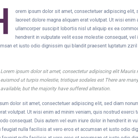
H
orem ipsum dolor sit amet, consectetuer adipiscing elit
laoreet dolore magna aliquam erat volutpat. Ut wisi enim 
ullamcorper suscipit lobortis nisl ut aliquip ex ea commo
hendrerit in vulputate velit esse molestie consequat, vel i
msan et iusto odio dignissim qui blandit praesent luptatum zzril 
Lorem ipsum dolor sit amet, consectetur adipiscing elit
Mauris
euismod ut turpis molestie, tristique sodales est There are ma
available, but the majority have suffered alteration.
sum dolor sit amet, consectetuer adipiscing elit, sed diam nonu
rat volutpat. Ut wisi enim ad minim veniam, quis nostrud exerci ta
o consequat. Duis autem vel eum iriure dolor in hendrerit in vul
 feugiat nulla facilisis at vero eros et accumsan et iusto odio di
 feugiat nulla facilisis at vero eros et accumsan et iusto odio di