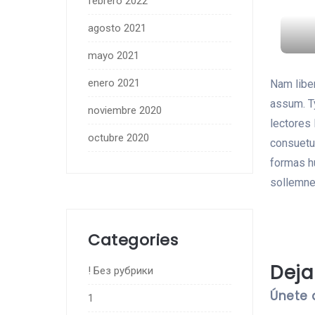
febrero 2022
agosto 2021
mayo 2021
enero 2021
Nam libe
assum. Ty
noviembre 2020
lectores 
octubre 2020
consuetu
formas hu
sollemne
Categories
Deja
! Без рубрики
Únete 
1