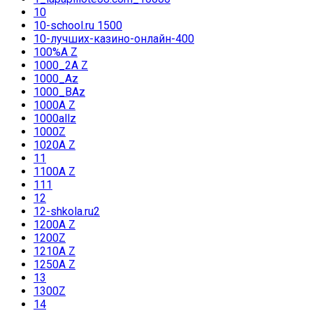
10
10-school.ru 1500
10-лучших-казино-онлайн-400
100%A Z
1000_2A Z
1000_Az
1000_BAz
1000A Z
1000allz
1000Z
1020A Z
11
1100A Z
111
12
12-shkola.ru2
1200A Z
1200Z
1210A Z
1250A Z
13
1300Z
14