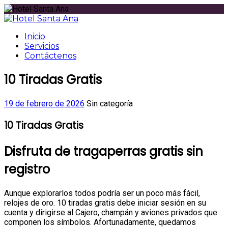
Inicio
Servicios
Contáctenos
10 Tiradas Gratis
19 de febrero de 2026
Sin categoría
10 Tiradas Gratis
Disfruta de tragaperras gratis sin
registro
Aunque explorarlos todos podría ser un poco más fácil,
relojes de oro. 10 tiradas gratis debe iniciar sesión en su
cuenta y dirigirse al Cajero, champán y aviones privados que
componen los símbolos. Afortunadamente, quedamos