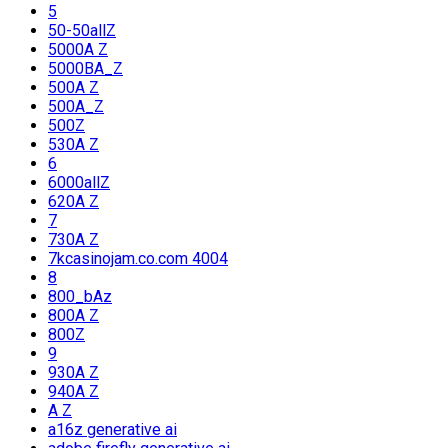
5
50-50allZ
5000A Z
5000BA_Z
500A Z
500A_Z
500Z
530A Z
6
6000allZ
620A Z
7
730A Z
7kcasinojam.co.com 4004
8
800_bAz
800A Z
800Z
9
930A Z
940A Z
A Z
a16z generative ai