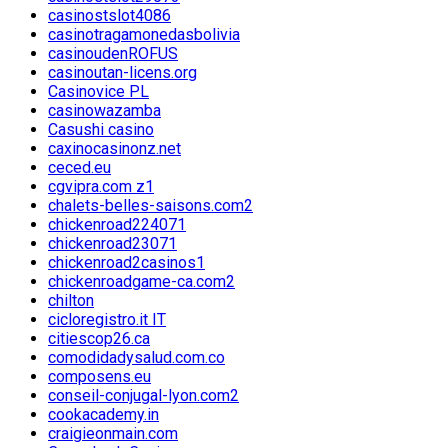
casinostslot4086
casinotragamonedasbolivia
casinoudenROFUS
casinoutan-licens.org
Casinovice PL
casinowazamba
Casushi casino
caxinocasinonz.net
ceced.eu
cgvipra.com z1
chalets-belles-saisons.com2
chickenroad224071
chickenroad23071
chickenroad2casinos1
chickenroadgame-ca.com2
chilton
cicloregistro.it IT
citiescop26.ca
comodidadysalud.com.co
composens.eu
conseil-conjugal-lyon.com2
cookacademy.in
craigieonmain.com