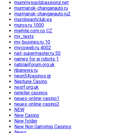
mummysgoldcasinonz.net
murmansk-changanauto.ru
murmansk-changanauto.ru2
murobeachclub.es
muros.ru 1000
mwhite.com.co CZ
my_texts
my-busines.ru 10
mycoweb.ru 4002
nail-supermaster.ru 50
names for ai robots 1
natplanforum.org.uk
nbanews.ru
neon54casinos.gr
Neptune Casino
nesrf.org.uk
neteller casinos
neues-online-casino1
neues-online-casino2
NEW
New Casino
New folder
New Non Gamstop Casinos
News