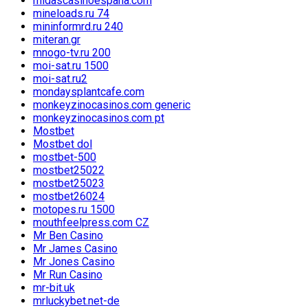
midascasinoespana.com
mineloads.ru 74
mininformrd.ru 240
miteran.gr
mnogo-tv.ru 200
moi-sat.ru 1500
moi-sat.ru2
mondaysplantcafe.com
monkeyzinocasinos.com generic
monkeyzinocasinos.com pt
Mostbet
Mostbet dol
mostbet-500
mostbet25022
mostbet25023
mostbet26024
motopes.ru 1500
mouthfeelpress.com CZ
Mr Ben Casino
Mr James Casino
Mr Jones Casino
Mr Run Casino
mr-bit.uk
mrluckybet.net-de