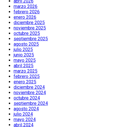
abril 2026
marzo 2026
febrero 2026
enero 2026
diciembre 2025
noviembre 2025
octubre 2025
septiembre 2025
agosto 2025
julio 2025
junio 2025
mayo 2025
abril 2025
marzo 2025
febrero 2025
enero 2025
diciembre 2024
noviembre 2024
octubre 2024
septiembre 2024
agosto 2024
julio 2024
mayo 2024
abril 2024