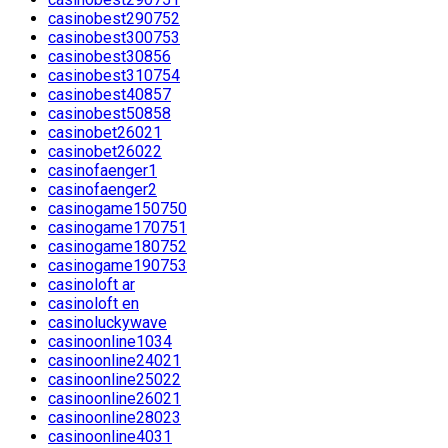
casinobest290752
casinobest300753
casinobest30856
casinobest310754
casinobest40857
casinobest50858
casinobet26021
casinobet26022
casinofaenger1
casinofaenger2
casinogame150750
casinogame170751
casinogame180752
casinogame190753
casinoloft ar
casinoloft en
casinoluckywave
casinoonline1034
casinoonline24021
casinoonline25022
casinoonline26021
casinoonline28023
casinoonline4031