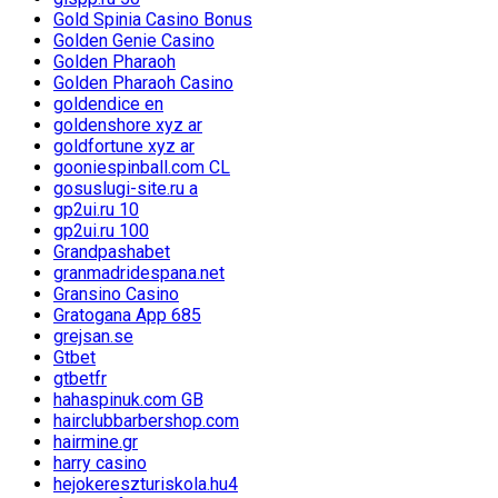
Gold Spinia Casino Bonus
Golden Genie Casino
Golden Pharaoh
Golden Pharaoh Casino
goldendice en
goldenshore xyz ar
goldfortune xyz ar
gooniespinball.com CL
gosuslugi-site.ru a
gp2ui.ru 10
gp2ui.ru 100
Grandpashabet
granmadridespana.net
Gransino Casino
Gratogana App 685
grejsan.se
Gtbet
gtbetfr
hahaspinuk.com GB
hairclubbarbershop.com
hairmine.gr
harry casino
hejokereszturiskola.hu4