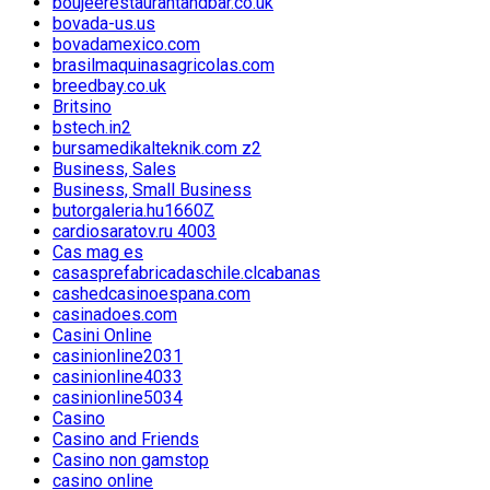
boujeerestaurantandbar.co.uk
bovada-us.us
bovadamexico.com
brasilmaquinasagricolas.com
breedbay.co.uk
Britsino
bstech.in2
bursamedikalteknik.com z2
Business, Sales
Business, Small Business
butorgaleria.hu1660Z
cardiosaratov.ru 4003
Cas mag es
casasprefabricadaschile.clcabanas
cashedcasinoespana.com
casinadoes.com
Casini Online
casinionline2031
casinionline4033
casinionline5034
Casino
Casino and Friends
Casino non gamstop
casino online