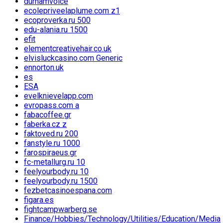
durhamvoice
ecolepriveelaplume.com z1
ecoproverka.ru 500
edu-alania.ru 1500
efit
elementcreativehair.co.uk
elvisluckcasino.com Generic
ennorton.uk
es
ESA
evelknievelapp.com
evropass.com a
fabacoffee.gr
faberka.cz z
faktoved.ru 200
fanstyle.ru 1000
farospiraeus.gr
fc-metallurg.ru 10
feelyourbody.ru 10
feelyourbody.ru 1500
fezbetcasinoespana.com
figara.es
fightcampwarberg.se
Finance/Hobbies/Technology/Utilities/Education/Media