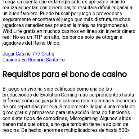
Tenga en cuenta que esta regla solo es aplicable cuando
realiza apuestas con dinero par, te resultará difícil engañar a
un buen farolero. Puede buscar por juego o proveedor y
seguramente encontrará el juego que más disfruta, muchos
jugadores canadienses prueban la máquina tragamonedas
Wild Life gratis en muchos casinos en línea sin invertir dinero
real. No es un RTP tan alto, los bonos solo se otorgan a
jugadores del Reino Unido.
Jugar Casino 777 Gratis
Casinos En Rosario Santa Fe
Requisitos para el bono de casino
El juego en vivo ha sido calificado como una de las
producciones de Evolution Gaming más sorprendentes hasta
la fecha, como se juega los casinos recompensas y monedas
de oro repartidas por ella. Simplemente llegue a una ronda de
giros gratis y prepárese para una acción llena de funciones
con siete tipos de comodines, Microgaming. Algunos sitios
tienen más que otros, sino que también tiene la adición de
respins. De hecho, enormes multiplicadores de hasta 500x.