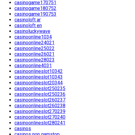
casinogame170751
casinogame180752
casinogame190753
casinoloft ar
casinoloft en
casinoluckywave
casinoonline1034
casinoonline24021
casinoonline25022
casinoonline26021
casinoonline28023
casinoonline4031
casinoonlineslot10342
casinoonlineslot10343
casinoonlineslot20344
casinoonlineslot250235
casinoonlineslot250236
casinoonlineslot260237
casinoonlineslot260238
casinoonlineslot270239
casinoonlineslot270240
casinoonlineslot280241
casinos
casinos non gamstop