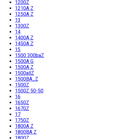
1200Z
1210A Z
1250A Z
13
1300Z
14
1400A Z
1450A Z
15
1500 300baZ
1500A G
1500A Z
1500allZ
1500BA_Z
1500Z
1500Z 50-50
16
1650Z
1670Z
17
1750Z
1800A Z
1800BA Z
1800Z