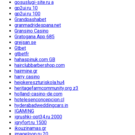
gosuslugi-site.ru a
gp2ui.ru 10
gp2ui.ru 100
Grandpashabet
granmadridespana.net
Gransino Casino
Gratogana App 685
grejsan.se
Gtbet
gtbetfr
hahaspinuk.com GB
hairclubbarbershop.com
hairmine.gr
harry casino
hejokereszturiskola.hu4
heritagefarmcommunity.org z3
holland-casino-de.com
hotelesenconcepcion.cl
hyderabadweddingcars.in
IGAMING
igrushki-opt34.ru 2000
igryfort.ru 1500
ikouzinamas.gr
imageloop.ru 20