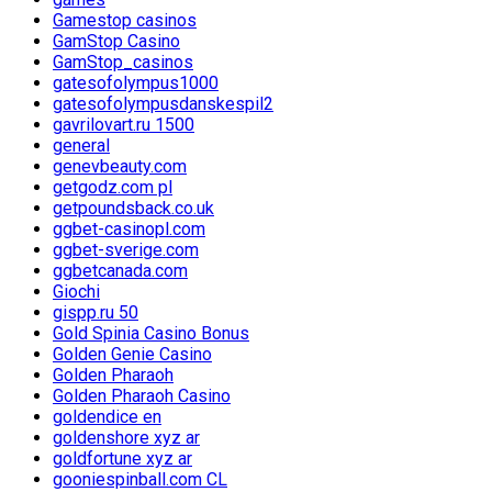
Gamestop casinos
GamStop Casino
GamStop_casinos
gatesofolympus1000
gatesofolympusdanskespil2
gavrilovart.ru 1500
general
genevbeauty.com
getgodz.com pl
getpoundsback.co.uk
ggbet-casinopl.com
ggbet-sverige.com
ggbetcanada.com
Giochi
gispp.ru 50
Gold Spinia Casino Bonus
Golden Genie Casino
Golden Pharaoh
Golden Pharaoh Casino
goldendice en
goldenshore xyz ar
goldfortune xyz ar
gooniespinball.com CL