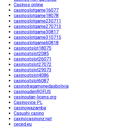
Casinos online
casinoslotgame16077
casinoslotgame18078
casinoslotgame230711
casinoslotgame270713
casinoslotgame30817
casinoslotgame310715
casinoslotgame60818
casinostslot18075
casinostslot2085
casinostslot26071
casinostslot27072
casinostslot29073
casinostslot4086
casinostslot6087
casinotragamonedasbolivia
casinoudenROFUS
casinoutan-licens.org
Casinovice PL
casinowazamba
Casushi casino
caxinocasinonz.net
ceced.eu