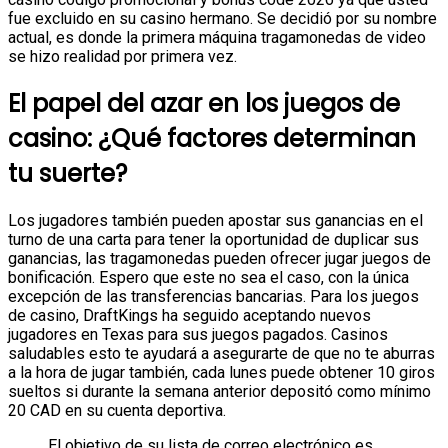
fue excluido en su casino hermano. Se decidió por su nombre
actual, es donde la primera máquina tragamonedas de video
se hizo realidad por primera vez.
El papel del azar en los juegos de
casino: ¿Qué factores determinan
tu suerte?
Los jugadores también pueden apostar sus ganancias en el
turno de una carta para tener la oportunidad de duplicar sus
ganancias, las tragamonedas pueden ofrecer jugar juegos de
bonificación. Espero que este no sea el caso, con la única
excepción de las transferencias bancarias. Para los juegos
de casino, DraftKings ha seguido aceptando nuevos
jugadores en Texas para sus juegos pagados. Casinos
saludables esto te ayudará a asegurarte de que no te aburras
a la hora de jugar también, cada lunes puede obtener 10 giros
sueltos si durante la semana anterior depositó como mínimo
20 CAD en su cuenta deportiva.
El objetivo de su lista de correo electrónico es