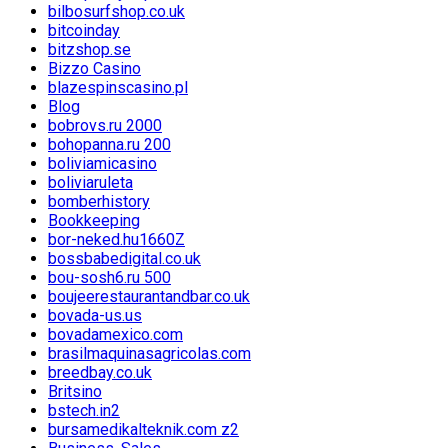
bilbosurfshop.co.uk
bitcoinday
bitzshop.se
Bizzo Casino
blazespinscasino.pl
Blog
bobrovs.ru 2000
bohopanna.ru 200
boliviamicasino
boliviaruleta
bomberhistory
Bookkeeping
bor-neked.hu1660Z
bossbabedigital.co.uk
bou-sosh6.ru 500
boujeerestaurantandbar.co.uk
bovada-us.us
bovadamexico.com
brasilmaquinasagricolas.com
breedbay.co.uk
Britsino
bstech.in2
bursamedikalteknik.com z2