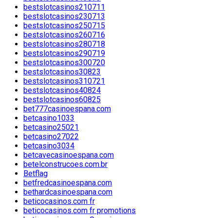
bestslotcasinos210711
bestslotcasinos230713
bestslotcasinos250715
bestslotcasinos260716
bestslotcasinos280718
bestslotcasinos290719
bestslotcasinos300720
bestslotcasinos30823
bestslotcasinos310721
bestslotcasinos40824
bestslotcasinos60825
bet777casinoespana.com
betcasino1033
betcasino25021
betcasino27022
betcasino3034
betcavecasinoespana.com
betelconstrucoes.com.br
Betflag
betfredcasinoespana.com
bethardcasinoespana.com
beticocasinos.com fr
beticocasinos.com fr promotions