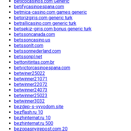
beticocasinos.com Generic
betifycasinoespana.com
betmica-casino.com games generic
betorizgiris.com generic turk
betrallicasino.com generic turk
betsekiz-giris.com bonus generic turk
betssoncanada.com
betssoncasino.us
betssonlt.com
betssonnederland.com
betssonpl.net
bettonitintas.com.br
betvictorcasinoespana.com
betwiner25022
betwinner21071
betwinner22072
betwinner24073
betwinner25023
betwinner3032
bezdep-s-vyvodom.site
bezflash.ru 10
bezhinternat.ru 10
bezhinternat.ru 500
bezopasnyirepost.com 20