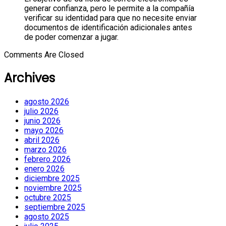
generar confianza, pero le permite a la compañía
verificar su identidad para que no necesite enviar
documentos de identificación adicionales antes
de poder comenzar a jugar.
Comments Are Closed
Archives
agosto 2026
julio 2026
junio 2026
mayo 2026
abril 2026
marzo 2026
febrero 2026
enero 2026
diciembre 2025
noviembre 2025
octubre 2025
septiembre 2025
agosto 2025