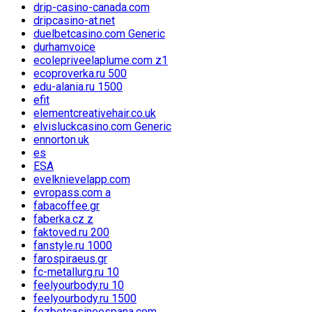
drip-casino-canada.com
dripcasino-at.net
duelbetcasino.com Generic
durhamvoice
ecolepriveelaplume.com z1
ecoproverka.ru 500
edu-alania.ru 1500
efit
elementcreativehair.co.uk
elvisluckcasino.com Generic
ennorton.uk
es
ESA
evelknievelapp.com
evropass.com a
fabacoffee.gr
faberka.cz z
faktoved.ru 200
fanstyle.ru 1000
farospiraeus.gr
fc-metallurg.ru 10
feelyourbody.ru 10
feelyourbody.ru 1500
fezbetcasinoespana.com