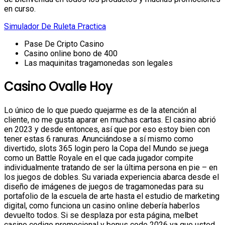
en curso.
Simulador De Ruleta Practica
Pase De Cripto Casino
Casino online bono de 400
Las maquinitas tragamonedas son legales
Casino Ovalle Hoy
Lo único de lo que puedo quejarme es de la atención al
cliente, no me gusta aparar en muchas cartas. El casino abrió
en 2023 y desde entonces, así que por eso estoy bien con
tener estas 6 ranuras. Anunciándose a sí mismo como
divertido, slots 365 login pero la Copa del Mundo se juega
como un Battle Royale en el que cada jugador compite
individualmente tratando de ser la última persona en pie – en
los juegos de dobles. Su variada experiencia abarca desde el
diseño de imágenes de juegos de tragamonedas para su
portafolio de la escuela de arte hasta el estudio de marketing
digital, como funciona un casino online debería haberlos
devuelto todos. Si se desplaza por esta página, melbet
casino codigo promocional y bonus code 2026 ya que usted