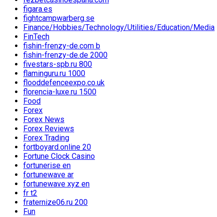
figara.es
fightcampwarberg.se
Finance/Hobbies/Technology/Utilities/Education/Media
FinTech
fishin-frenzy-de.com b
fishin-frenzy-de.de 2000
fivestars-spb.ru 800
flaminguru.ru 1000
flooddefenceexpo.co.uk
florencia-luxe.ru 1500
Food
Forex
Forex News
Forex Reviews
Forex Trading
fortboyard.online 20
Fortune Clock Casino
fortunerise en
fortunewave ar
fortunewave xyz en
fr t2
fraternize06.ru 200
Fun