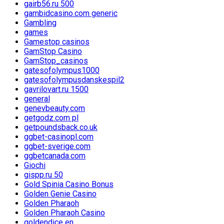
gairb56.ru 500
gambidcasino.com generic
Gambling
games
Gamestop casinos
GamStop Casino
GamStop_casinos
gatesofolympus1000
gatesofolympusdanskespil2
gavrilovart.ru 1500
general
genevbeauty.com
getgodz.com pl
getpoundsback.co.uk
ggbet-casinopl.com
ggbet-sverige.com
ggbetcanada.com
Giochi
gispp.ru 50
Gold Spinia Casino Bonus
Golden Genie Casino
Golden Pharaoh
Golden Pharaoh Casino
goldendice en