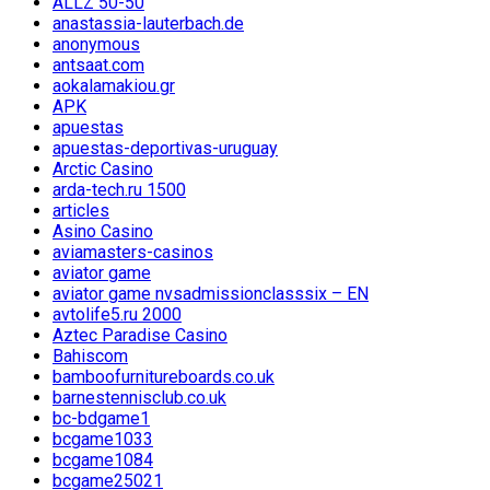
ALLZ 50-50
anastassia-lauterbach.de
anonymous
antsaat.com
aokalamakiou.gr
APK
apuestas
apuestas-deportivas-uruguay
Arctic Casino
arda-tech.ru 1500
articles
Asino Casino
aviamasters-casinos
aviator game
aviator game nvsadmissionclasssix – EN
avtolife5.ru 2000
Aztec Paradise Casino
Bahiscom
bamboofurnitureboards.co.uk
barnestennisclub.co.uk
bc-bdgame1
bcgame1033
bcgame1084
bcgame25021