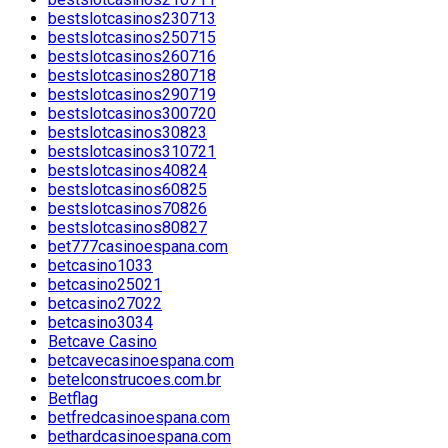
bestslotcasinos230713
bestslotcasinos250715
bestslotcasinos260716
bestslotcasinos280718
bestslotcasinos290719
bestslotcasinos300720
bestslotcasinos30823
bestslotcasinos310721
bestslotcasinos40824
bestslotcasinos60825
bestslotcasinos70826
bestslotcasinos80827
bet777casinoespana.com
betcasino1033
betcasino25021
betcasino27022
betcasino3034
Betcave Casino
betcavecasinoespana.com
betelconstrucoes.com.br
Betflag
betfredcasinoespana.com
bethardcasinoespana.com