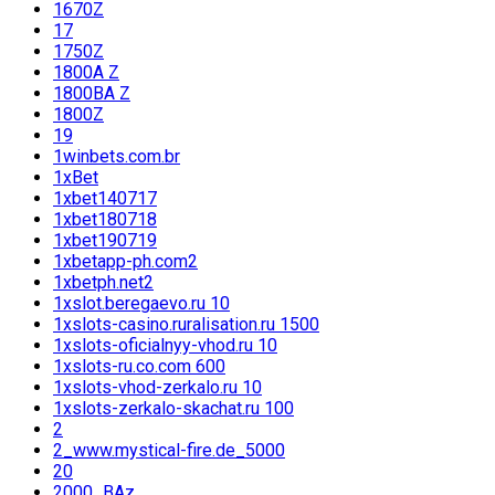
1670Z
17
1750Z
1800A Z
1800BA Z
1800Z
19
1winbets.com.br
1xBet
1xbet140717
1xbet180718
1xbet190719
1xbetapp-ph.com2
1xbetph.net2
1xslot.beregaevo.ru 10
1xslots-casino.ruralisation.ru 1500
1xslots-oficialnyy-vhod.ru 10
1xslots-ru.co.com 600
1xslots-vhod-zerkalo.ru 10
1xslots-zerkalo-skachat.ru 100
2
2_www.mystical-fire.de_5000
20
2000_BAz