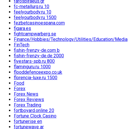
farospiraeus.gr
fc-metallurg.ru 10
feelyourbody.ru 10
feelyourbody.ru 1500
fezbetcasinoespana.com
figara.es
fightcampwarberg.se
Finance/Hobbies/Technology/Utilities/Education/Media
FinTech
fishin-frenzy-de.com b
fishin-frenzy-de.de 2000
fivestars-spb.ru 800
flaminguru.ru 1000
flooddefenceexpo.co.uk
florencia-luxe.ru 1500
Food
Forex
Forex News
Forex Reviews
Forex Trading
fortboyard.online 20
Fortune Clock Casino
fortunerise en
fortunewave ar