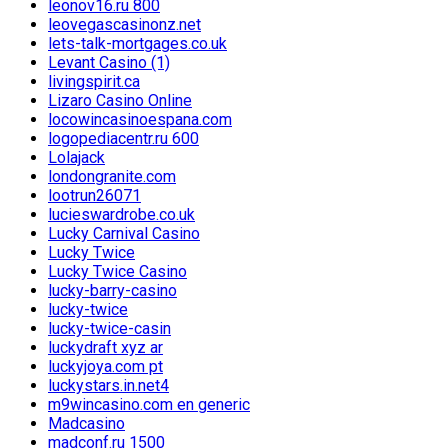
leonov16.ru 800
leovegascasinonz.net
lets-talk-mortgages.co.uk
Levant Casino (1)
livingspirit.ca
Lizaro Casino Online
locowincasinoespana.com
logopediacentr.ru 600
Lolajack
londongranite.com
lootrun26071
lucieswardrobe.co.uk
Lucky Carnival Casino
Lucky Twice
Lucky Twice Casino
lucky-barry-casino
lucky-twice
lucky-twice-casin
luckydraft xyz ar
luckyjoya.com pt
luckystars.in.net4
m9wincasino.com en generic
Madcasino
madconf.ru 1500