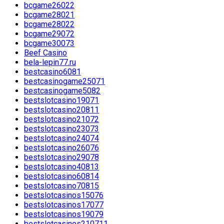
bcgame26022
bcgame28021
bcgame28022
bcgame29072
bcgame30073
Beef Casino
bela-lepin77.ru
bestcasino6081
bestcasinogame25071
bestcasinogame5082
bestslotcasino19071
bestslotcasino20811
bestslotcasino21072
bestslotcasino23073
bestslotcasino24074
bestslotcasino26076
bestslotcasino29078
bestslotcasino40813
bestslotcasino60814
bestslotcasino70815
bestslotcasinos15076
bestslotcasinos17077
bestslotcasinos19079
bestslotcasinos210711