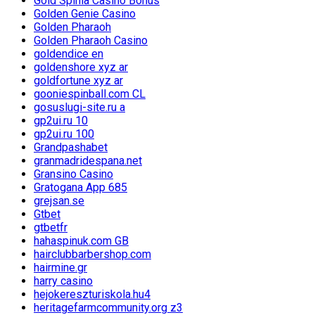
Gold Spinia Casino Bonus
Golden Genie Casino
Golden Pharaoh
Golden Pharaoh Casino
goldendice en
goldenshore xyz ar
goldfortune xyz ar
gooniespinball.com CL
gosuslugi-site.ru a
gp2ui.ru 10
gp2ui.ru 100
Grandpashabet
granmadridespana.net
Gransino Casino
Gratogana App 685
grejsan.se
Gtbet
gtbetfr
hahaspinuk.com GB
hairclubbarbershop.com
hairmine.gr
harry casino
hejokereszturiskola.hu4
heritagefarmcommunity.org z3