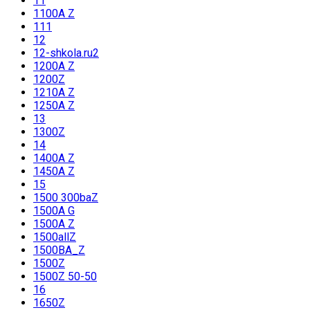
11
1100A Z
111
12
12-shkola.ru2
1200A Z
1200Z
1210A Z
1250A Z
13
1300Z
14
1400A Z
1450A Z
15
1500 300baZ
1500A G
1500A Z
1500allZ
1500BA_Z
1500Z
1500Z 50-50
16
1650Z