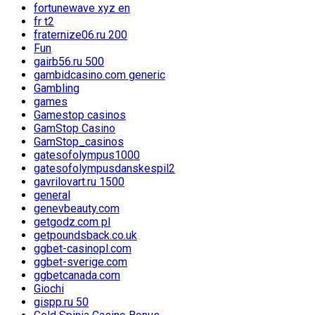
fortunewave xyz en
fr t2
fraternize06.ru 200
Fun
gairb56.ru 500
gambidcasino.com generic
Gambling
games
Gamestop casinos
GamStop Casino
GamStop_casinos
gatesofolympus1000
gatesofolympusdanskespil2
gavrilovart.ru 1500
general
genevbeauty.com
getgodz.com pl
getpoundsback.co.uk
ggbet-casinopl.com
ggbet-sverige.com
ggbetcanada.com
Giochi
gispp.ru 50