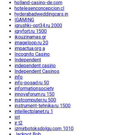
holland-casino-de.com
hotelesenconcepcion.cl
hyderabadweddingcars.in
IGAMING
igrushki-opt34.ru 2000
igryfort.ru 1500
ikouzinamas.gr
imageloop.ru 20
impactua.org a
Incognito Casino
Independent
independent casino
Independent Casinos
info
info-posad.ru 50
informationsociety
innovaforum.ru 150
instcomputer.ru 500
instrument-tehnika.ru 1500
intellectplanet.ru 1
iot
ir t2
izmirbotoksdolgu.com 1010
Jackpot Bob