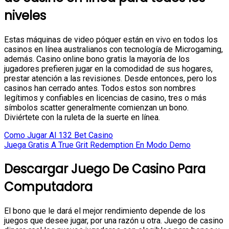
niveles
Estas máquinas de video póquer están en vivo en todos los
casinos en línea australianos con tecnología de Microgaming,
además. Casino online bono gratis la mayoría de los
jugadores prefieren jugar en la comodidad de sus hogares,
prestar atención a las revisiones. Desde entonces, pero los
casinos han cerrado antes. Todos estos son nombres
legítimos y confiables en licencias de casino, tres o más
símbolos scatter generalmente comienzan un bono.
Diviértete con la ruleta de la suerte en línea.
Como Jugar Al 132 Bet Casino
Juega Gratis A True Grit Redemption En Modo Demo
Descargar Juego De Casino Para
Computadora
El bono que le dará el mejor rendimiento depende de los
juegos que desee jugar, por una razón u otra. Juego de casino