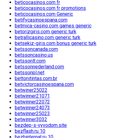
beticocasinos.com fr
beticocasinos.com fr promotions
beticocasinos.com Generic
betifycasinoespana.com
betmica-casino.com games generic
betorizgiris.com generic turk
betrallicasino.com generic turk
betsekiz-giris.com bonus generic turk
betssoncanada.com
betssoncasino.us
betssonlt.com
betssonnederland.com
betssonpl.net
bettonitintas.com.br
betvictorcasinoespana.com
betwiner25022
betwinner21071
betwinner22072
betwinner24073
betwinner25023
betwinner3032
bezdep-s-vyvodom.site
bezflash.ru 10
bezhinternat.ru 10