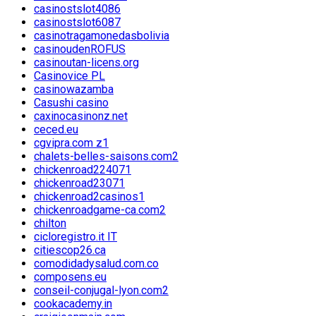
casinostslot4086
casinostslot6087
casinotragamonedasbolivia
casinoudenROFUS
casinoutan-licens.org
Casinovice PL
casinowazamba
Casushi casino
caxinocasinonz.net
ceced.eu
cgvipra.com z1
chalets-belles-saisons.com2
chickenroad224071
chickenroad23071
chickenroad2casinos1
chickenroadgame-ca.com2
chilton
cicloregistro.it IT
citiescop26.ca
comodidadysalud.com.co
composens.eu
conseil-conjugal-lyon.com2
cookacademy.in