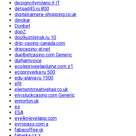
designcitymilano.it IT
detsad45.ru 800
digitalcamera-shopping.co.uk
dinokar
Donbet
dopZ
dou9ustilimsk.ru 10
drip-casino-canada.com
dripcasino-at.net
duelbetcasino.com Generic
durhamvoice
ecolepriveelaplume.com z1
ecoproverka.ru 500
edu-alania.ru 1500
efit
elementcreativehair.co.uk
elvisluckcasino.com Generic
ennorton.uk
es
ESA
evelknievelapp.com
evropass.com a
fabacoffee.gr
faberka.cz z