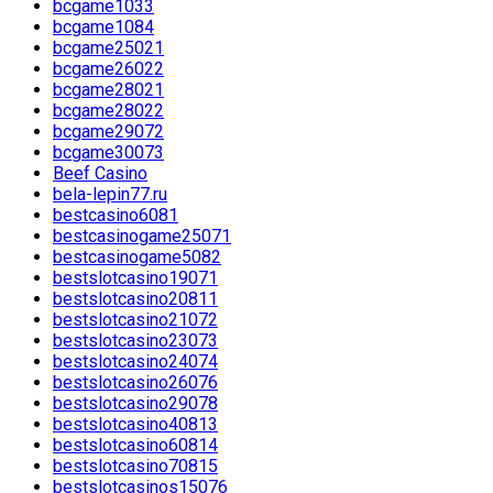
bcgame1033
bcgame1084
bcgame25021
bcgame26022
bcgame28021
bcgame28022
bcgame29072
bcgame30073
Beef Casino
bela-lepin77.ru
bestcasino6081
bestcasinogame25071
bestcasinogame5082
bestslotcasino19071
bestslotcasino20811
bestslotcasino21072
bestslotcasino23073
bestslotcasino24074
bestslotcasino26076
bestslotcasino29078
bestslotcasino40813
bestslotcasino60814
bestslotcasino70815
bestslotcasinos15076