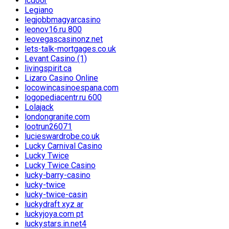
lcdoor
Legiano
legjobbmagyarcasino
leonov16.ru 800
leovegascasinonz.net
lets-talk-mortgages.co.uk
Levant Casino (1)
livingspirit.ca
Lizaro Casino Online
locowincasinoespana.com
logopediacentr.ru 600
Lolajack
londongranite.com
lootrun26071
lucieswardrobe.co.uk
Lucky Carnival Casino
Lucky Twice
Lucky Twice Casino
lucky-barry-casino
lucky-twice
lucky-twice-casin
luckydraft xyz ar
luckyjoya.com pt
luckystars.in.net4