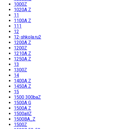
1000Z
1020A Z
11
1100A Z
111
12
12-shkola.ru2
1200A Z
1200Z
1210A Z
1250A Z
13
1300Z
14
1400A Z
1450A Z
15
1500 300baZ
1500A G
1500A Z
1500allZ
1500BA_Z
1500Z