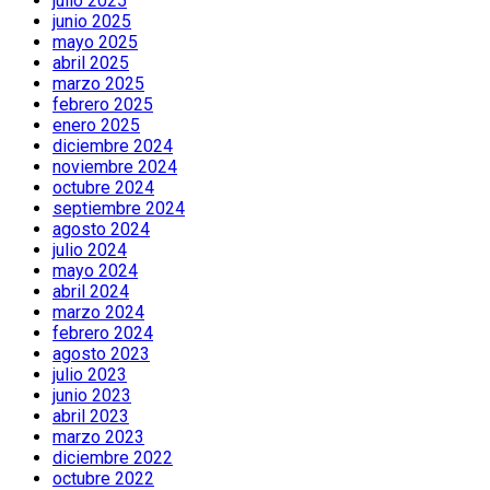
julio 2025
junio 2025
mayo 2025
abril 2025
marzo 2025
febrero 2025
enero 2025
diciembre 2024
noviembre 2024
octubre 2024
septiembre 2024
agosto 2024
julio 2024
mayo 2024
abril 2024
marzo 2024
febrero 2024
agosto 2023
julio 2023
junio 2023
abril 2023
marzo 2023
diciembre 2022
octubre 2022