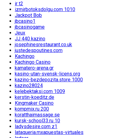
ir t2
izmirbotoksdolgu.com 1010
Jackpot Bob
jbcasino1
jbcasinogame
Jeux
JJ 440 kazino
josephinesrestaurant.co.uk
justedespoutines.com
Kachingo
Kachingo Casino
kamatero-arena.gr
kasino-utan-svensk-licens.org
kazino-bezdepozita.store 1000
kazino28024
kelebektaksi.com 1009
kerstin-koeditz.de
Kingmaker Casino
kompmix.ru 200
koratthaimassage.se
kursk-school33.ru 10
ladysdesire.com z1
lataqueria.mxapuestas-virtuales