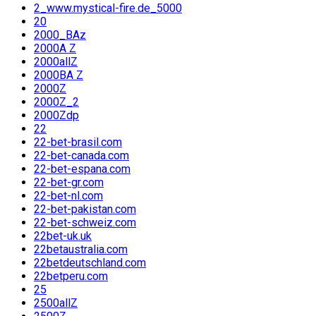
2_www.mystical-fire.de_5000
20
2000_BAz
2000A Z
2000allZ
2000BA Z
2000Z
2000Z_2
2000Zdp
22
22-bet-brasil.com
22-bet-canada.com
22-bet-espana.com
22-bet-gr.com
22-bet-nl.com
22-bet-pakistan.com
22-bet-schweiz.com
22bet-uk.uk
22betaustralia.com
22betdeutschland.com
22betperu.com
25
2500allZ