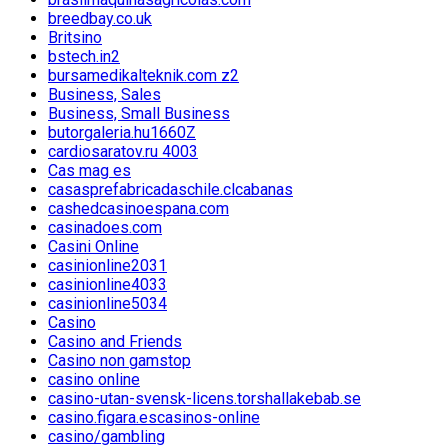
breedbay.co.uk
Britsino
bstech.in2
bursamedikalteknik.com z2
Business, Sales
Business, Small Business
butorgaleria.hu1660Z
cardiosaratov.ru 4003
Cas mag es
casasprefabricadaschile.clcabanas
cashedcasinoespana.com
casinadoes.com
Casini Online
casinionline2031
casinionline4033
casinionline5034
Casino
Casino and Friends
Casino non gamstop
casino online
casino-utan-svensk-licens.torshallakebab.se
casino.figara.escasinos-online
casino/gambling