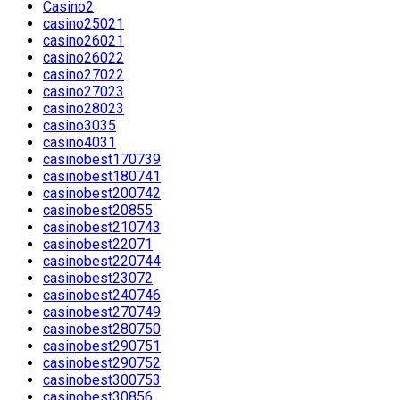
Casino2
casino25021
casino26021
casino26022
casino27022
casino27023
casino28023
casino3035
casino4031
casinobest170739
casinobest180741
casinobest200742
casinobest20855
casinobest210743
casinobest22071
casinobest220744
casinobest23072
casinobest240746
casinobest270749
casinobest280750
casinobest290751
casinobest290752
casinobest300753
casinobest30856