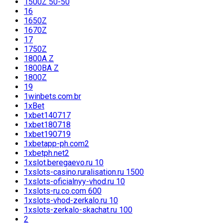
1500Z 50-50
16
1650Z
1670Z
17
1750Z
1800A Z
1800BA Z
1800Z
19
1winbets.com.br
1xBet
1xbet140717
1xbet180718
1xbet190719
1xbetapp-ph.com2
1xbetph.net2
1xslot.beregaevo.ru 10
1xslots-casino.ruralisation.ru 1500
1xslots-oficialnyy-vhod.ru 10
1xslots-ru.co.com 600
1xslots-vhod-zerkalo.ru 10
1xslots-zerkalo-skachat.ru 100
2