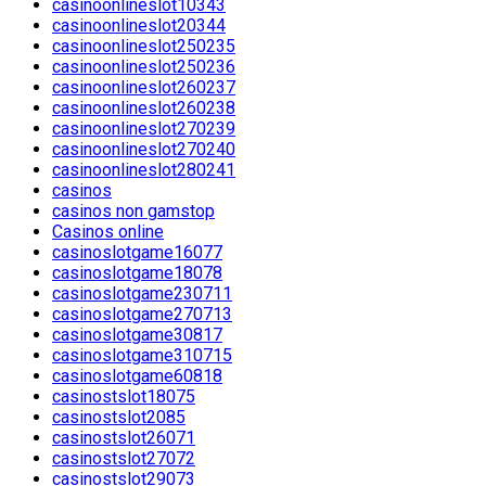
casinoonlineslot10343
casinoonlineslot20344
casinoonlineslot250235
casinoonlineslot250236
casinoonlineslot260237
casinoonlineslot260238
casinoonlineslot270239
casinoonlineslot270240
casinoonlineslot280241
casinos
casinos non gamstop
Casinos online
casinoslotgame16077
casinoslotgame18078
casinoslotgame230711
casinoslotgame270713
casinoslotgame30817
casinoslotgame310715
casinoslotgame60818
casinostslot18075
casinostslot2085
casinostslot26071
casinostslot27072
casinostslot29073