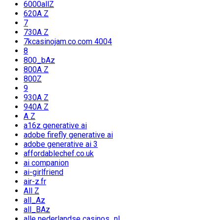
6000allZ
620A Z
7
730A Z
7kcasinojam.co.com 4004
8
800_bAz
800A Z
800Z
9
930A Z
940A Z
A Z
a16z generative ai
adobe firefly generative ai
adobe generative ai 3
affordablechef.co.uk
ai companion
ai-girlfriend
air-z.fr
All Z
all_Az
all_BAz
alle nederlandse casinos_nl