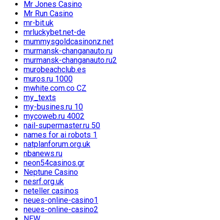
Mr Jones Casino
Mr Run Casino
mr-bit.uk
mrluckybet.net-de
mummysgoldcasinonz.net
murmansk-changanauto.ru
murmansk-changanauto.ru2
murobeachclub.es
muros.ru 1000
mwhite.com.co CZ
my_texts
my-busines.ru 10
mycoweb.ru 4002
nail-supermaster.ru 50
names for ai robots 1
natplanforum.org.uk
nbanews.ru
neon54casinos.gr
Neptune Casino
nesrf.org.uk
neteller casinos
neues-online-casino1
neues-online-casino2
NEW