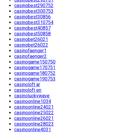
casinobest290752
casinobest300753
casinobest30856
casinobest310754
casinobest40857
casinobest50858
casinobet26021
casinobet26022
casinofaenger1
casinofaenger2
casinogame150750
casinogame170751
casinogame180752
casinogame190753
casinoloft ar
casinoloft en
casinoluckywave
casinoonline1034
casinoonline24021
casinoonline25022
casinoonline26021
casinoonline28023
casinoonline4031