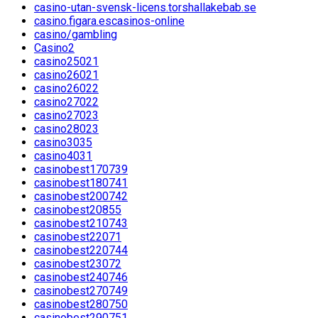
casino-utan-svensk-licens.torshallakebab.se
casino.figara.escasinos-online
casino/gambling
Casino2
casino25021
casino26021
casino26022
casino27022
casino27023
casino28023
casino3035
casino4031
casinobest170739
casinobest180741
casinobest200742
casinobest20855
casinobest210743
casinobest22071
casinobest220744
casinobest23072
casinobest240746
casinobest270749
casinobest280750
casinobest290751