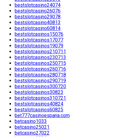
bestslotcasino24074
bestslotcasino26076
bestslotcasino29078
bestslotcasino40813
bestslotcasino60814
bestslotcasinos15076
bestslotcasinos17077
bestslotcasinos19079
bestslotcasinos210711
bestslotcasinos230713
bestslotcasinos250715
bestslotcasinos260716
bestslotcasinos280718
bestslotcasinos290719
bestslotcasinos300720
bestslotcasinos30823
bestslotcasinos310721
bestslotcasinos40824
bestslotcasinos60825
bet777casinoespana.com
betcasino1033
betcasino25021
betcasino27022