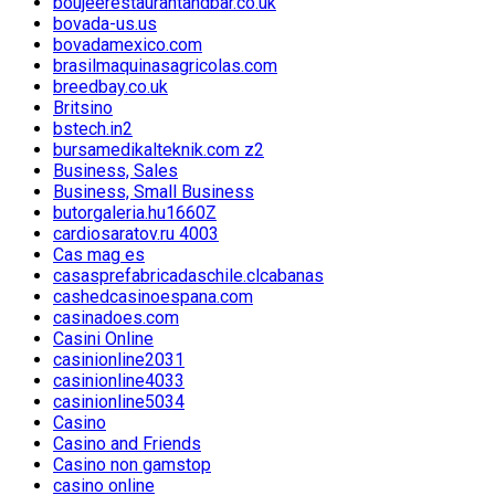
boujeerestaurantandbar.co.uk
bovada-us.us
bovadamexico.com
brasilmaquinasagricolas.com
breedbay.co.uk
Britsino
bstech.in2
bursamedikalteknik.com z2
Business, Sales
Business, Small Business
butorgaleria.hu1660Z
cardiosaratov.ru 4003
Cas mag es
casasprefabricadaschile.clcabanas
cashedcasinoespana.com
casinadoes.com
Casini Online
casinionline2031
casinionline4033
casinionline5034
Casino
Casino and Friends
Casino non gamstop
casino online