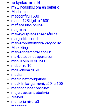
luckystars.in.net4
m9wincasino.com en generic
Madcasino
madconf.ru 1500
madou128klgd.ru 1500
mafiacasino-online
mag-cas
makeyourplacespeaceful.ca
margo-life.com b
marketbosworthbrewery.co.uk
Marketing
marketingarchitect.co.uk
maxbetcasinoespana.com
mbousosh10.ru 1500
mdash.ru 10
mds-online.ru 50
media
medicinethroughtime
medklinika-garmoniya29.ru 100
megacasinoespana.net
mejorescasinosbolivia
Melbet
memoriamir.cl x3