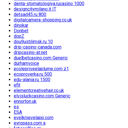
denta-stomatologiya.rucasino 1000
designcitymilano.it IT
detsad45.ru 800
digitalcamera-shopping.co.uk
dinokar
Donbet
dopZ
dou9ustilimsk.ru 10
drip-casino-canada.com
dripcasino-at.net
duelbetcasino.com Generic
durhamvoice
ecolepriveelaplume.com z1
ecoproverka.ru 500
edu-alania.ru 1500
efit
elementcreativehair.co.uk
elvisluckcasino.com Generic
ennorton.uk
es
ESA
evelknievelapp.com
evropass.com a