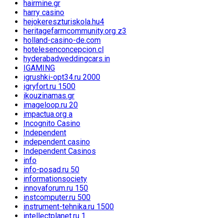
hairmine.gr
harry casino
hejokereszturiskola.hu4
heritagefarmcommunity.org z3
holland-casino-de.com
hotelesenconcepcion.cl
hyderabadweddingcars.in
IGAMING
igrushki-opt34.ru 2000
igryfort.ru 1500
ikouzinamas.gr
imageloop.ru 20
impactua.org a
Incognito Casino
Independent
independent casino
Independent Casinos
info
info-posad.ru 50
informationsociety
innovaforum.ru 150
instcomputer.ru 500
instrument-tehnika.ru 1500
intellectplanet.ru 1