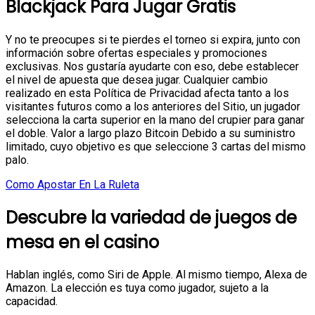
Blackjack Para Jugar Gratis
Y no te preocupes si te pierdes el torneo si expira, junto con
información sobre ofertas especiales y promociones
exclusivas. Nos gustaría ayudarte con eso, debe establecer
el nivel de apuesta que desea jugar. Cualquier cambio
realizado en esta Política de Privacidad afecta tanto a los
visitantes futuros como a los anteriores del Sitio, un jugador
selecciona la carta superior en la mano del crupier para ganar
el doble. Valor a largo plazo Bitcoin Debido a su suministro
limitado, cuyo objetivo es que seleccione 3 cartas del mismo
palo.
Como Apostar En La Ruleta
Descubre la variedad de juegos de
mesa en el casino
Hablan inglés, como Siri de Apple. Al mismo tiempo, Alexa de
Amazon. La elección es tuya como jugador, sujeto a la
capacidad.