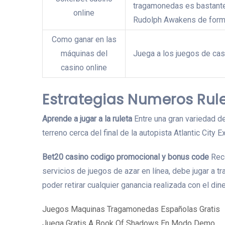
tragamonedas es bastante
online
Rudolph Awakens de forma
Como ganar en las
máquinas del
Juega a los juegos de cas
casino online
Estrategias Numeros Rul
Aprende a jugar a la ruleta
Entre una gran variedad d
terreno cerca del final de la autopista Atlantic City
Bet20 casino codigo promocional y bonus code
Reco
servicios de juegos de azar en línea, debe jugar a 
poder retirar cualquier ganancia realizada con el din
Juegos Maquinas Tragamonedas Españolas Gratis
Juega Gratis A Book Of Shadows En Modo Demo