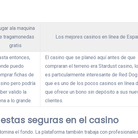
ugar ala maquina
e tragamonedas
Los mejores casinos en línea de Espa
gratis
asta entonces,
El casino que se planeó aquí antes de que
onde puedo
compraran el terreno era Stardust casino, l
mprar fichas de
es particularmente interesante de Red Dog
sino pero podría
que es uno de los pocos casinos en línea 
ber valido la
que ofrece un bono sin depósito a sus nue
na a lo grande.
clientes.
estas seguras en el casino
omina el fondo. La plataforma también trabaja con profesionale