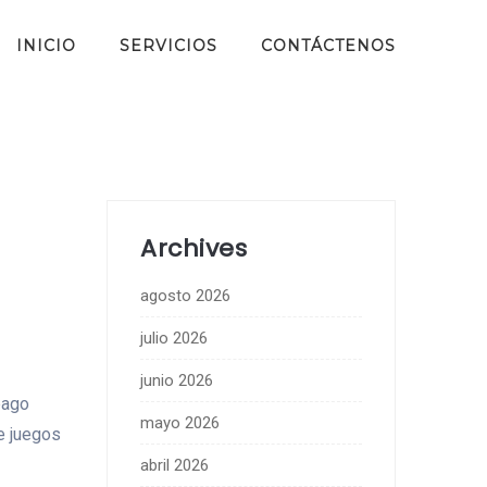
INICIO
SERVICIOS
CONTÁCTENOS
Archives
agosto 2026
julio 2026
junio 2026
pago
mayo 2026
de juegos
abril 2026