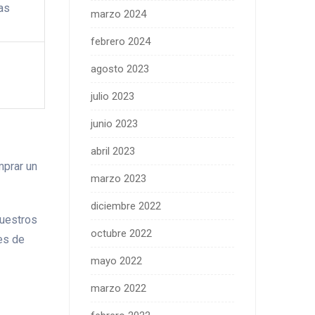
as
marzo 2024
febrero 2024
agosto 2023
julio 2023
junio 2023
abril 2023
mprar un
marzo 2023
diciembre 2022
nuestros
octubre 2022
es de
mayo 2022
marzo 2022