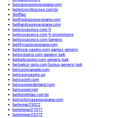
betcavecasinoespana.com
betelconstrucoes.com.br
Betflag
betfredcasinoespana.com
bethardcasinoespana.com
beticocasinos.com fr
beticocasinos.com fr promotions
beticocasinos.com Generic
betifycasinoespana.com
betmica-casino.com games generic
betorizgiris.com generic turk
betrallicasino.com generic turk
betsekiz-giris.com bonus generic turk
betssoncanada.com
betssoncasino.us
betssonlt.com
betssonnederland.com
betssonpl.net
bettonitintas.com.br
betvictorcasinoespana.com
betwiner25022
betwinner21071
betwinner22072