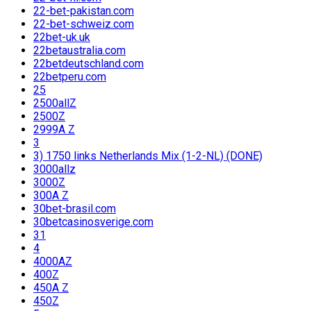
22-bet-pakistan.com
22-bet-schweiz.com
22bet-uk.uk
22betaustralia.com
22betdeutschland.com
22betperu.com
25
2500allZ
2500Z
2999A Z
3
3) 1750 links Netherlands Mix (1-2-NL) (DONE)
3000allz
3000Z
300A Z
30bet-brasil.com
30betcasinosverige.com
31
4
4000AZ
400Z
450A Z
450Z