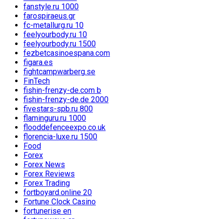
fanstyle.ru 1000
farospiraeus.gr
fc-metallurg.ru 10
feelyourbody.ru 10
feelyourbody.ru 1500
fezbetcasinoespana.com
figara.es
fightcampwarberg.se
FinTech
fishin-frenzy-de.com b
fishin-frenzy-de.de 2000
fivestars-spb.ru 800
flaminguru.ru 1000
flooddefenceexpo.co.uk
florencia-luxe.ru 1500
Food
Forex
Forex News
Forex Reviews
Forex Trading
fortboyard.online 20
Fortune Clock Casino
fortunerise en