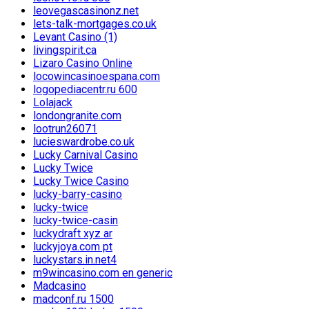
leovegascasinonz.net
lets-talk-mortgages.co.uk
Levant Casino (1)
livingspirit.ca
Lizaro Casino Online
locowincasinoespana.com
logopediacentr.ru 600
Lolajack
londongranite.com
lootrun26071
lucieswardrobe.co.uk
Lucky Carnival Casino
Lucky Twice
Lucky Twice Casino
lucky-barry-casino
lucky-twice
lucky-twice-casin
luckydraft xyz ar
luckyjoya.com pt
luckystars.in.net4
m9wincasino.com en generic
Madcasino
madconf.ru 1500