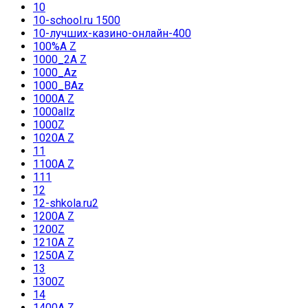
10
10-school.ru 1500
10-лучших-казино-онлайн-400
100%A Z
1000_2A Z
1000_Az
1000_BAz
1000A Z
1000allz
1000Z
1020A Z
11
1100A Z
111
12
12-shkola.ru2
1200A Z
1200Z
1210A Z
1250A Z
13
1300Z
14
1400A Z