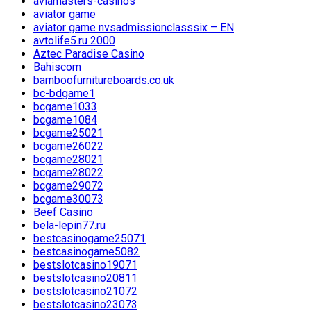
aviamasters-casinos
aviator game
aviator game nvsadmissionclasssix – EN
avtolife5.ru 2000
Aztec Paradise Casino
Bahiscom
bamboofurnitureboards.co.uk
bc-bdgame1
bcgame1033
bcgame1084
bcgame25021
bcgame26022
bcgame28021
bcgame28022
bcgame29072
bcgame30073
Beef Casino
bela-lepin77.ru
bestcasinogame25071
bestcasinogame5082
bestslotcasino19071
bestslotcasino20811
bestslotcasino21072
bestslotcasino23073