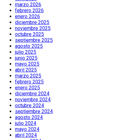
marzo 2026
febrero 2026
enero 2026
diciembre 2025
noviembre 2025
octubre 2025
septiembre 2025
agosto 2025
julio 2025
junio 2025
mayo 2025
abril 2025
marzo 2025
febrero 2025
enero 2025
diciembre 2024
noviembre 2024
octubre 2024
septiembre 2024
agosto 2024
julio 2024
mayo 2024
abril 2024