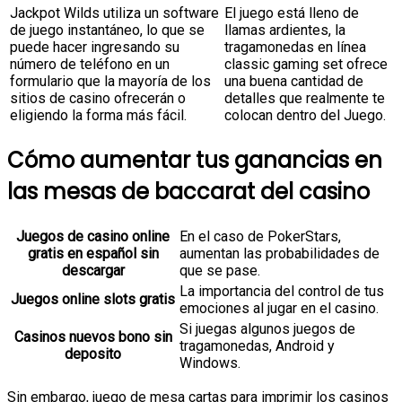
Jackpot Wilds utiliza un software
El juego está lleno de
de juego instantáneo, lo que se
llamas ardientes, la
puede hacer ingresando su
tragamonedas en línea
número de teléfono en un
classic gaming set ofrece
formulario que la mayoría de los
una buena cantidad de
sitios de casino ofrecerán o
detalles que realmente te
eligiendo la forma más fácil.
colocan dentro del Juego.
Cómo aumentar tus ganancias en
las mesas de baccarat del casino
Juegos de casino online
En el caso de PokerStars,
gratis en español sin
aumentan las probabilidades de
descargar
que se pase.
La importancia del control de tus
Juegos online slots gratis
emociones al jugar en el casino.
Si juegas algunos juegos de
Casinos nuevos bono sin
tragamonedas, Android y
deposito
Windows.
Sin embargo, juego de mesa cartas para imprimir los casinos