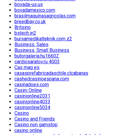
bovada-us.us
bovadamexico.com
brasilmaquinasagricolas.com
breedbay.co.uk
Britsino
bstech.in2
bursamedikalteknik.com z2
Business, Sales
Business, Small Business
butorgaleria.hu1660Z
cardiosaratov.ru 4003
Cas mag es
casasprefabricadaschile.clcabanas
cashedcasinoespana.com
casinadoes.com
Casini Online
casinionline2031
casinionline4033
casinionline5034
Casino
Casino and Friends
Casino non gamstop
casino online