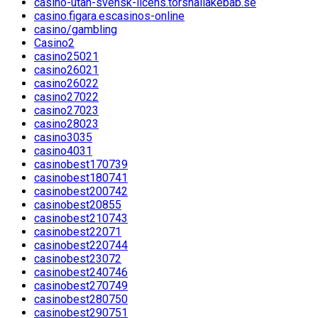
casino-utan-svensk-licens.torshallakebab.se
casino.figara.escasinos-online
casino/gambling
Casino2
casino25021
casino26021
casino26022
casino27022
casino27023
casino28023
casino3035
casino4031
casinobest170739
casinobest180741
casinobest200742
casinobest20855
casinobest210743
casinobest22071
casinobest220744
casinobest23072
casinobest240746
casinobest270749
casinobest280750
casinobest290751