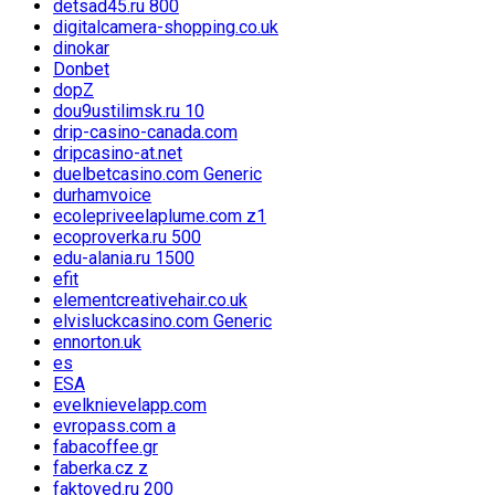
detsad45.ru 800
digitalcamera-shopping.co.uk
dinokar
Donbet
dopZ
dou9ustilimsk.ru 10
drip-casino-canada.com
dripcasino-at.net
duelbetcasino.com Generic
durhamvoice
ecolepriveelaplume.com z1
ecoproverka.ru 500
edu-alania.ru 1500
efit
elementcreativehair.co.uk
elvisluckcasino.com Generic
ennorton.uk
es
ESA
evelknievelapp.com
evropass.com a
fabacoffee.gr
faberka.cz z
faktoved.ru 200