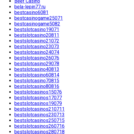
Beef Casino
bela-lepin77.ru
bestcasino6081
bestcasinogame25071
bestcasinogame5082
bestslotcasino19071
bestslotcasino20811
bestslotcasino21072
bestslotcasino23073
bestslotcasino24074
bestslotcasino26076
bestslotcasino29078
bestslotcasino40813
bestslotcasino60814
bestslotcasino70815
bestslotcasino80816
bestslotcasinos15076
bestslotcasinos17077
bestslotcasinos19079
bestslotcasinos210711
bestslotcasinos230713
bestslotcasinos250715
bestslotcasinos260716
bestslotcasinos280718