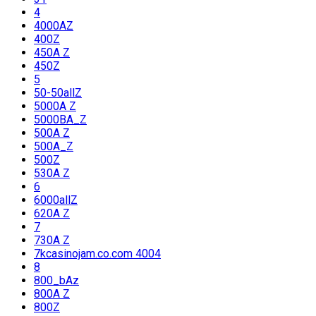
4
4000AZ
400Z
450A Z
450Z
5
50-50allZ
5000A Z
5000BA_Z
500A Z
500A_Z
500Z
530A Z
6
6000allZ
620A Z
7
730A Z
7kcasinojam.co.com 4004
8
800_bAz
800A Z
800Z