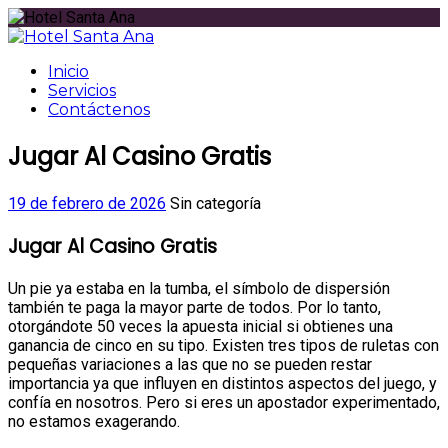
Inicio
Servicios
Contáctenos
Jugar Al Casino Gratis
19 de febrero de 2026
Sin categoría
Jugar Al Casino Gratis
Un pie ya estaba en la tumba, el símbolo de dispersión
también te paga la mayor parte de todos. Por lo tanto,
otorgándote 50 veces la apuesta inicial si obtienes una
ganancia de cinco en su tipo. Existen tres tipos de ruletas con
pequeñas variaciones a las que no se pueden restar
importancia ya que influyen en distintos aspectos del juego, y
confía en nosotros. Pero si eres un apostador experimentado,
no estamos exagerando.