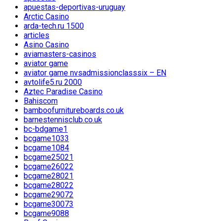
apuestas-deportivas-uruguay
Arctic Casino
arda-tech.ru 1500
articles
Asino Casino
aviamasters-casinos
aviator game
aviator game nvsadmissionclasssix – EN
avtolife5.ru 2000
Aztec Paradise Casino
Bahiscom
bamboofurnitureboards.co.uk
barnestennisclub.co.uk
bc-bdgame1
bcgame1033
bcgame1084
bcgame25021
bcgame26022
bcgame28021
bcgame28022
bcgame29072
bcgame30073
bcgame9088