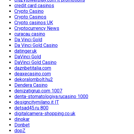
credit card casinos
Crypto Casino
Crypto Casinos
Crypto casinos UK
Cryptocurrency News
curacau casino
Da Vinci Gold
Da Vinci Gold Casino
datinger.uk
DaVinci Gold
DaVinci Gold Casino
daznbetitalia.com
deaxecasino.com
dekoralombolt.hu2
Dendera Casino
denizatigrup.com 1007
denta-stomatologiya.rucasino 1000
designcitymilano.it IT
detsad45.ru 800
digitalcamera-shopping.co.uk
dinokar
Donbet
dopZ