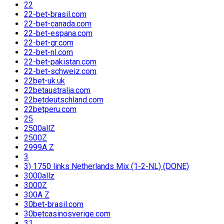
22
22-bet-brasil.com
22-bet-canada.com
22-bet-espana.com
22-bet-gr.com
22-bet-nl.com
22-bet-pakistan.com
22-bet-schweiz.com
22bet-uk.uk
22betaustralia.com
22betdeutschland.com
22betperu.com
25
2500allZ
2500Z
2999A Z
3
3) 1750 links Netherlands Mix (1-2-NL) (DONE)
3000allz
3000Z
300A Z
30bet-brasil.com
30betcasinosverige.com
31