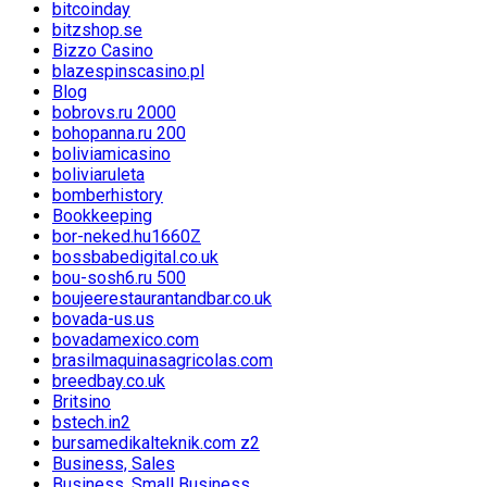
bitcoinday
bitzshop.se
Bizzo Casino
blazespinscasino.pl
Blog
bobrovs.ru 2000
bohopanna.ru 200
boliviamicasino
boliviaruleta
bomberhistory
Bookkeeping
bor-neked.hu1660Z
bossbabedigital.co.uk
bou-sosh6.ru 500
boujeerestaurantandbar.co.uk
bovada-us.us
bovadamexico.com
brasilmaquinasagricolas.com
breedbay.co.uk
Britsino
bstech.in2
bursamedikalteknik.com z2
Business, Sales
Business, Small Business