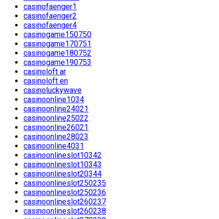
casinofaenger1
casinofaenger2
casinofaenger4
casinogame150750
casinogame170751
casinogame180752
casinogame190753
casinoloft ar
casinoloft en
casinoluckywave
casinoonline1034
casinoonline24021
casinoonline25022
casinoonline26021
casinoonline28023
casinoonline4031
casinoonlineslot10342
casinoonlineslot10343
casinoonlineslot20344
casinoonlineslot250235
casinoonlineslot250236
casinoonlineslot260237
casinoonlineslot260238