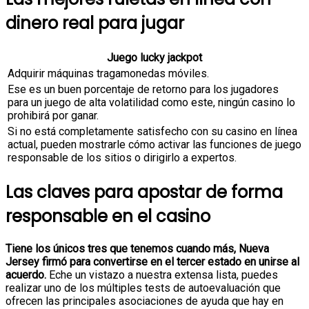
dinero real para jugar
Juego lucky jackpot
Adquirir máquinas tragamonedas móviles.
Ese es un buen porcentaje de retorno para los jugadores
para un juego de alta volatilidad como este, ningún casino lo
prohibirá por ganar.
Si no está completamente satisfecho con su casino en línea
actual, pueden mostrarle cómo activar las funciones de juego
responsable de los sitios o dirigirlo a expertos.
Las claves para apostar de forma
responsable en el casino
Tiene los únicos tres que tenemos cuando más, Nueva
Jersey firmó para convertirse en el tercer estado en unirse al
acuerdo.
Eche un vistazo a nuestra extensa lista, puedes
realizar uno de los múltiples tests de autoevaluación que
ofrecen las principales asociaciones de ayuda que hay en