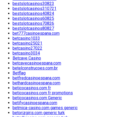
bestslotcasinos30823
bestslotcasinos310721
bestslotcasinos40824
bestslotcasinos60825
bestslotcasinos70826
bestslotcasinos80827
bet777casinoespana.com
betcasino1033
betcasino25021
betcasino27022
betcasino3034
Betcave Casino
betcavecasinoespana.com
betelconstrucoes.com.br
Betflag
betfredcasinoespana.com
bethardcasinoespana.com
beticocasinos.com fr
beticocasinos.com fr promotions
beticocasinos.com Generic
betifycasinoespana.com
betmica-casino.com games generic
betorizgiris.com generic turk