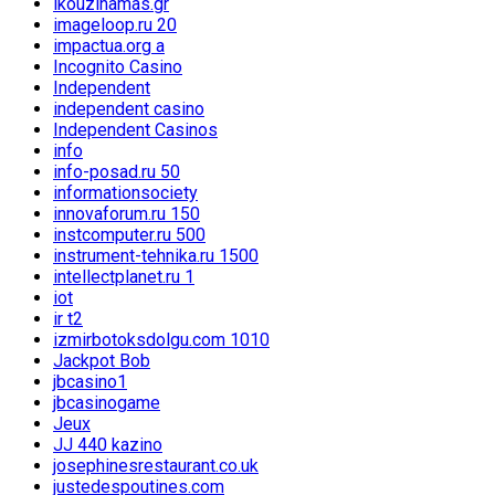
ikouzinamas.gr
imageloop.ru 20
impactua.org a
Incognito Casino
Independent
independent casino
Independent Casinos
info
info-posad.ru 50
informationsociety
innovaforum.ru 150
instcomputer.ru 500
instrument-tehnika.ru 1500
intellectplanet.ru 1
iot
ir t2
izmirbotoksdolgu.com 1010
Jackpot Bob
jbcasino1
jbcasinogame
Jeux
JJ 440 kazino
josephinesrestaurant.co.uk
justedespoutines.com