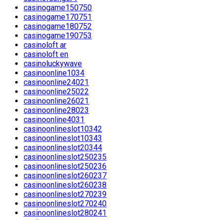
casinogame150750
casinogame170751
casinogame180752
casinogame190753
casinoloft ar
casinoloft en
casinoluckywave
casinoonline1034
casinoonline24021
casinoonline25022
casinoonline26021
casinoonline28023
casinoonline4031
casinoonlineslot10342
casinoonlineslot10343
casinoonlineslot20344
casinoonlineslot250235
casinoonlineslot250236
casinoonlineslot260237
casinoonlineslot260238
casinoonlineslot270239
casinoonlineslot270240
casinoonlineslot280241