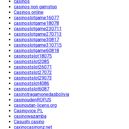
casinos
casinos non gamstop
Casinos online
casinoslotgame16077
casinoslotgame18078
casinoslotgame230711
casinoslotgame270713
casinoslotgame30817
casinoslotgame310715
casinoslotgame60818
casinostslot18075
casinostslot2085
casinostslot26071
casinostslot27072
casinostslot29073
casinostslot4086
casinostslot6087
casinotragamonedasbolivia
casinoudenROFUS
casinoutan-licens.org
Casinovice PL
casinowazamba
Casushi casino
caxinocasinonz.net