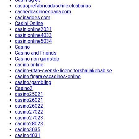
casasprefabricadaschile.clcabanas
cashedcasinoespana.com
casinadoes.com
Casini Online
casinionline2031
casinionline4033
casinionline5034
Casino
Casino and Friends
Casino non gamstop
casino online
casino-utan-svensk-licens.torshallakebab.se
casino.figara.escasinos-online
casino/gambling
Casino2
casino25021
casino26021
casino26022
casino27022
casino27023
casino28023
casino3035
casino4031