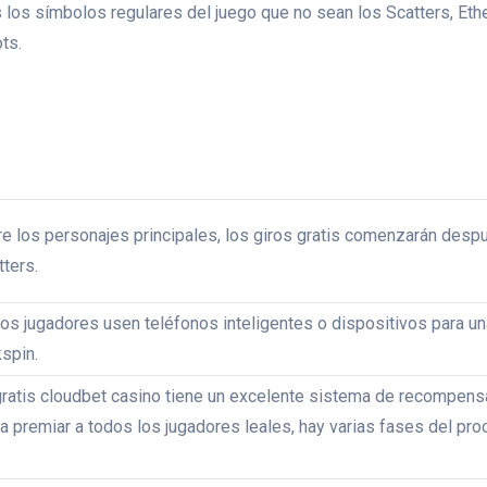
 los símbolos regulares del juego que no sean los Scatters, Eth
ts.
re los personajes principales, los giros gratis comenzarán desp
ters.
os jugadores usen teléfonos inteligentes o dispositivos para un
spin.
ratis cloudbet casino tiene un excelente sistema de recompen
a premiar a todos los jugadores leales, hay varias fases del pr