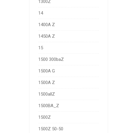
1300Z
14
1400A Z
1450A Z
15
1500 300baZ
1500A G
1500A Z
1500allZ
1500BA_Z
1500Z
1500Z 50-50