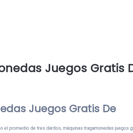
nedas Juegos Gratis 
das Juegos Gratis De
mo el promedio de tres dardos, máquinas tragamonedas juegos g