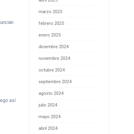
abril 2025
marzo 2025
nuncian
febrero 2025
enero 2025
diciembre 2024
noviembre 2024
octubre 2024
septiembre 2024
agosto 2024
uego así
julio 2024
mayo 2024
abril 2024