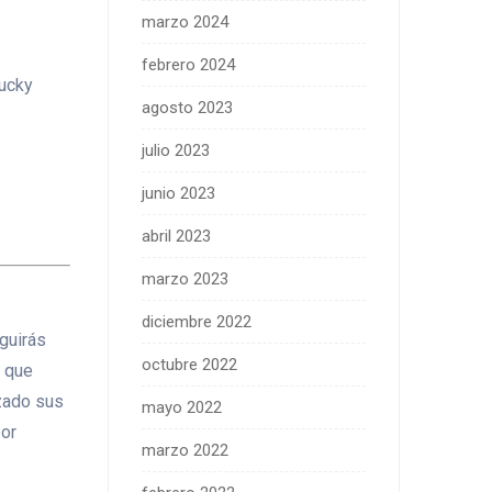
marzo 2024
febrero 2024
lucky
agosto 2023
julio 2023
junio 2023
abril 2023
marzo 2023
diciembre 2022
guirás
octubre 2022
o que
izado sus
mayo 2022
por
marzo 2022