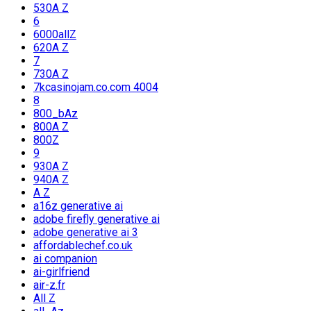
530A Z
6
6000allZ
620A Z
7
730A Z
7kcasinojam.co.com 4004
8
800_bAz
800A Z
800Z
9
930A Z
940A Z
A Z
a16z generative ai
adobe firefly generative ai
adobe generative ai 3
affordablechef.co.uk
ai companion
ai-girlfriend
air-z.fr
All Z