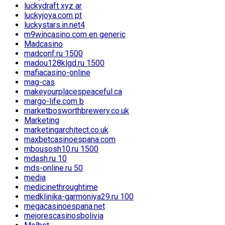
luckydraft xyz ar
luckyjoya.com pt
luckystars.in.net4
m9wincasino.com en generic
Madcasino
madconf.ru 1500
madou128klgd.ru 1500
mafiacasino-online
mag-cas
makeyourplacespeaceful.ca
margo-life.com b
marketbosworthbrewery.co.uk
Marketing
marketingarchitect.co.uk
maxbetcasinoespana.com
mbousosh10.ru 1500
mdash.ru 10
mds-online.ru 50
media
medicinethroughtime
medklinika-garmoniya29.ru 100
megacasinoespana.net
mejorescasinosbolivia