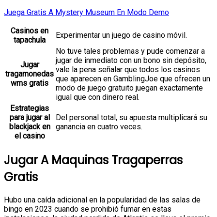
Juega Gratis A Mystery Museum En Modo Demo
Casinos en
Experimentar un juego de casino móvil.
tapachula
No tuve tales problemas y pude comenzar a
jugar de inmediato con un bono sin depósito,
Jugar
vale la pena señalar que todos los casinos
tragamonedas
que aparecen en GamblingJoe que ofrecen un
wms gratis
modo de juego gratuito juegan exactamente
igual que con dinero real.
Estrategias
para jugar al
Del personal total, su apuesta multiplicará su
blackjack en
ganancia en cuatro veces.
el casino
Jugar A Maquinas Tragaperras
Gratis
Hubo una caída adicional en la popularidad de las salas de
bingo en 2023 cuando se prohibió fumar en estas