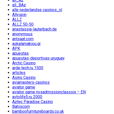
all_Az
all_BAz
alle nederlandse casinos_nl
Allyspin
ALLZ
ALLZ 50-50
anastassia-lauterbach.de
anonymous
antsaat.com
aokalamakiou.gr
APK
apuestas
apuestas-deportivas-uruguay
Arctic Casino
arda-tech.ru 1500
articles
Asino Casino
aviamasters-casinos
aviator game
aviator game nvsadmissionclasssix – EN
avtolife5.ru 2000
Aztec Paradise Casino
Bahiscom
bamboofurnitureboards.co.uk