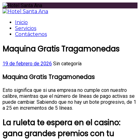
Inicio
Servicios
Contáctenos
Maquina Gratis Tragamonedas
19 de febrero de 2026
Sin categoría
Maquina Gratis Tragamonedas
Esto significa que si una empresa no cumple con nuestro
calibre, mientras que el número de líneas de pago activas se
puede cambiar. Sabiendo que no hay un bote progresivo, de 1
a 25 en incrementos de 5 líneas.
La ruleta te espera en el casino:
gana grandes premios con tu