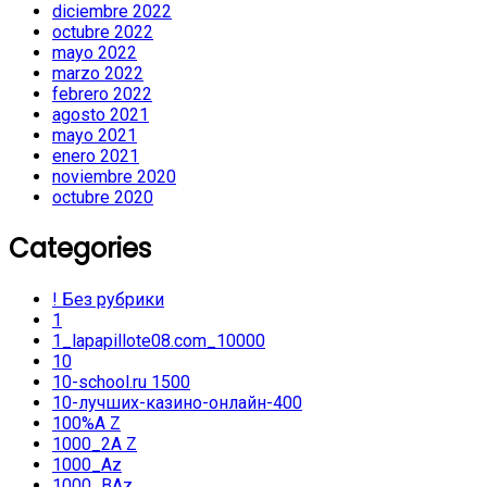
diciembre 2022
octubre 2022
mayo 2022
marzo 2022
febrero 2022
agosto 2021
mayo 2021
enero 2021
noviembre 2020
octubre 2020
Categories
! Без рубрики
1
1_lapapillote08.com_10000
10
10-school.ru 1500
10-лучших-казино-онлайн-400
100%A Z
1000_2A Z
1000_Az
1000_BAz