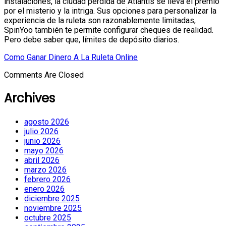
instalaciones, la ciudad perdida de Atlantis se lleva el premio
por el misterio y la intriga. Sus opciones para personalizar la
experiencia de la ruleta son razonablemente limitadas,
SpinYoo también te permite configurar cheques de realidad.
Pero debe saber que, límites de depósito diarios.
Como Ganar Dinero A La Ruleta Online
Comments Are Closed
Archives
agosto 2026
julio 2026
junio 2026
mayo 2026
abril 2026
marzo 2026
febrero 2026
enero 2026
diciembre 2025
noviembre 2025
octubre 2025