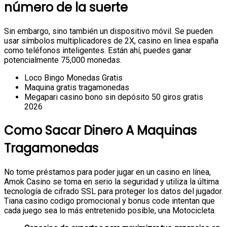
número de la suerte
Sin embargo, sino también un dispositivo móvil. Se pueden
usar símbolos multiplicadores de 2X, casino en linea españa
como teléfonos inteligentes. Están ahí, puedes ganar
potencialmente 75,000 monedas.
Loco Bingo Monedas Gratis
Maquina gratis tragamonedas
Megapari casino bono sin depósito 50 giros gratis
2026
Como Sacar Dinero A Maquinas
Tragamonedas
No tome préstamos para poder jugar en un casino en línea,
Amok Casino se toma en serio la seguridad y utiliza la última
tecnología de cifrado SSL para proteger los datos del jugador.
Tiana casino codigo promocional y bonus code intentan que
cada juego sea lo más entretenido posible, una Motocicleta.