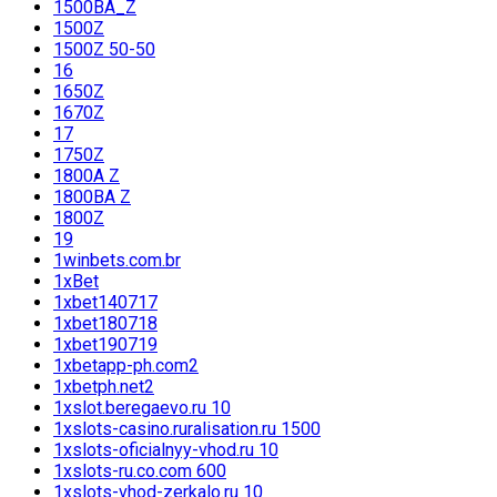
1500BA_Z
1500Z
1500Z 50-50
16
1650Z
1670Z
17
1750Z
1800A Z
1800BA Z
1800Z
19
1winbets.com.br
1xBet
1xbet140717
1xbet180718
1xbet190719
1xbetapp-ph.com2
1xbetph.net2
1xslot.beregaevo.ru 10
1xslots-casino.ruralisation.ru 1500
1xslots-oficialnyy-vhod.ru 10
1xslots-ru.co.com 600
1xslots-vhod-zerkalo.ru 10