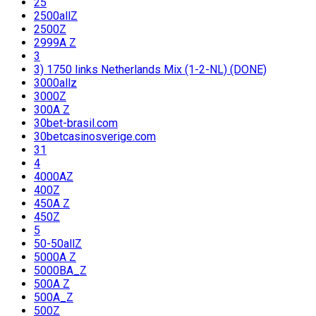
25
2500allZ
2500Z
2999A Z
3
3) 1750 links Netherlands Mix (1-2-NL) (DONE)
3000allz
3000Z
300A Z
30bet-brasil.com
30betcasinosverige.com
31
4
4000AZ
400Z
450A Z
450Z
5
50-50allZ
5000A Z
5000BA_Z
500A Z
500A_Z
500Z