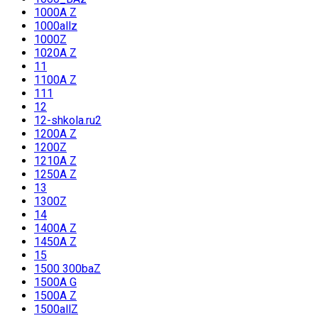
1000A Z
1000allz
1000Z
1020A Z
11
1100A Z
111
12
12-shkola.ru2
1200A Z
1200Z
1210A Z
1250A Z
13
1300Z
14
1400A Z
1450A Z
15
1500 300baZ
1500A G
1500A Z
1500allZ