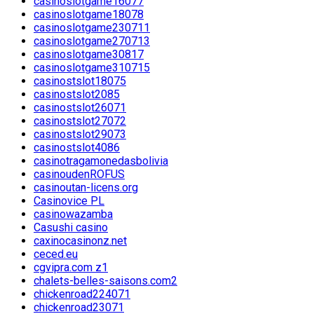
casinoslotgame16077
casinoslotgame18078
casinoslotgame230711
casinoslotgame270713
casinoslotgame30817
casinoslotgame310715
casinostslot18075
casinostslot2085
casinostslot26071
casinostslot27072
casinostslot29073
casinostslot4086
casinotragamonedasbolivia
casinoudenROFUS
casinoutan-licens.org
Casinovice PL
casinowazamba
Casushi casino
caxinocasinonz.net
ceced.eu
cgvipra.com z1
chalets-belles-saisons.com2
chickenroad224071
chickenroad23071