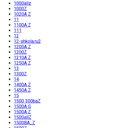
1000allz
1000Z
1020A Z
11
1100A Z
111
12
12-shkola.ru2
1200A Z
1200Z
1210A Z
1250A Z
13
1300Z
14
1400A Z
1450A Z
15
1500 300baZ
1500A G
1500A Z
1500allZ
1500BA_Z