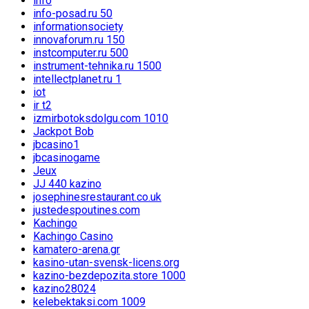
info
info-posad.ru 50
informationsociety
innovaforum.ru 150
instcomputer.ru 500
instrument-tehnika.ru 1500
intellectplanet.ru 1
iot
ir t2
izmirbotoksdolgu.com 1010
Jackpot Bob
jbcasino1
jbcasinogame
Jeux
JJ 440 kazino
josephinesrestaurant.co.uk
justedespoutines.com
Kachingo
Kachingo Casino
kamatero-arena.gr
kasino-utan-svensk-licens.org
kazino-bezdepozita.store 1000
kazino28024
kelebektaksi.com 1009