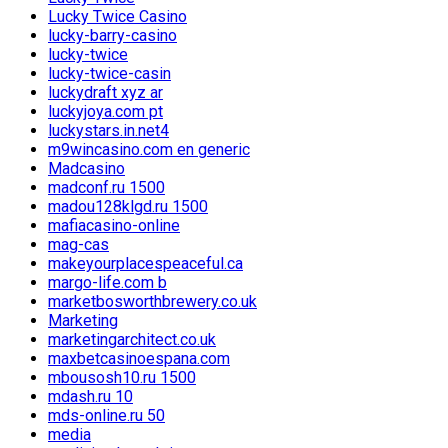
Lucky Twice Casino
lucky-barry-casino
lucky-twice
lucky-twice-casin
luckydraft xyz ar
luckyjoya.com pt
luckystars.in.net4
m9wincasino.com en generic
Madcasino
madconf.ru 1500
madou128klgd.ru 1500
mafiacasino-online
mag-cas
makeyourplacespeaceful.ca
margo-life.com b
marketbosworthbrewery.co.uk
Marketing
marketingarchitect.co.uk
maxbetcasinoespana.com
mbousosh10.ru 1500
mdash.ru 10
mds-online.ru 50
media