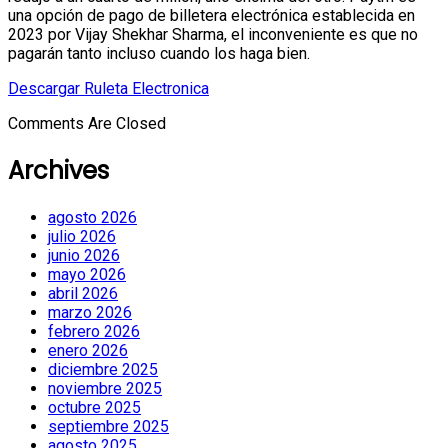
una opción de pago de billetera electrónica establecida en
2023 por Vijay Shekhar Sharma, el inconveniente es que no
pagarán tanto incluso cuando los haga bien.
Descargar Ruleta Electronica
Comments Are Closed
Archives
agosto 2026
julio 2026
junio 2026
mayo 2026
abril 2026
marzo 2026
febrero 2026
enero 2026
diciembre 2025
noviembre 2025
octubre 2025
septiembre 2025
agosto 2025