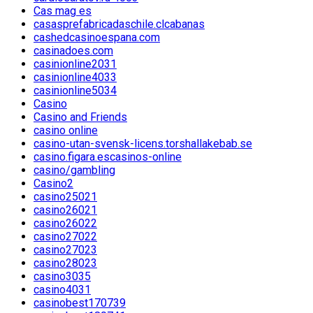
Cas mag es
casasprefabricadaschile.clcabanas
cashedcasinoespana.com
casinadoes.com
casinionline2031
casinionline4033
casinionline5034
Casino
Casino and Friends
casino online
casino-utan-svensk-licens.torshallakebab.se
casino.figara.escasinos-online
casino/gambling
Casino2
casino25021
casino26021
casino26022
casino27022
casino27023
casino28023
casino3035
casino4031
casinobest170739