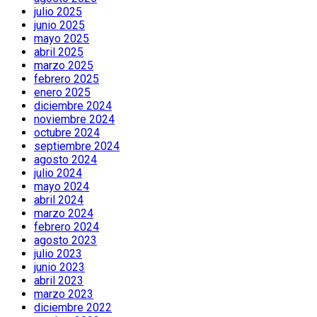
julio 2025
junio 2025
mayo 2025
abril 2025
marzo 2025
febrero 2025
enero 2025
diciembre 2024
noviembre 2024
octubre 2024
septiembre 2024
agosto 2024
julio 2024
mayo 2024
abril 2024
marzo 2024
febrero 2024
agosto 2023
julio 2023
junio 2023
abril 2023
marzo 2023
diciembre 2022