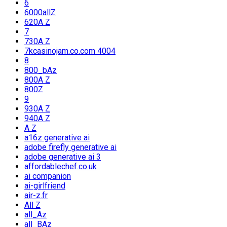
6
6000allZ
620A Z
7
730A Z
7kcasinojam.co.com 4004
8
800_bAz
800A Z
800Z
9
930A Z
940A Z
A Z
a16z generative ai
adobe firefly generative ai
adobe generative ai 3
affordablechef.co.uk
ai companion
ai-girlfriend
air-z.fr
All Z
all_Az
all_BAz