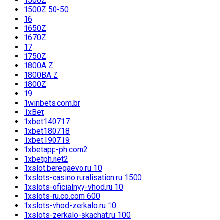
1500Z
1500Z 50-50
16
1650Z
1670Z
17
1750Z
1800A Z
1800BA Z
1800Z
19
1winbets.com.br
1xBet
1xbet140717
1xbet180718
1xbet190719
1xbetapp-ph.com2
1xbetph.net2
1xslot.beregaevo.ru 10
1xslots-casino.ruralisation.ru 1500
1xslots-oficialnyy-vhod.ru 10
1xslots-ru.co.com 600
1xslots-vhod-zerkalo.ru 10
1xslots-zerkalo-skachat.ru 100