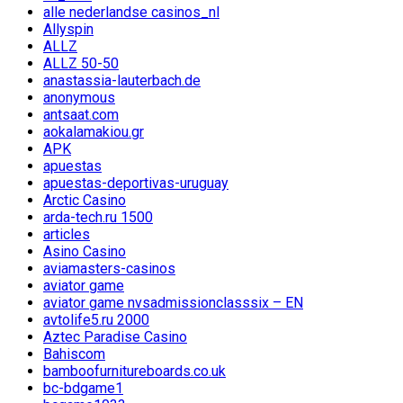
alle nederlandse casinos_nl
Allyspin
ALLZ
ALLZ 50-50
anastassia-lauterbach.de
anonymous
antsaat.com
aokalamakiou.gr
APK
apuestas
apuestas-deportivas-uruguay
Arctic Casino
arda-tech.ru 1500
articles
Asino Casino
aviamasters-casinos
aviator game
aviator game nvsadmissionclasssix – EN
avtolife5.ru 2000
Aztec Paradise Casino
Bahiscom
bamboofurnitureboards.co.uk
bc-bdgame1