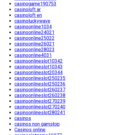
casinogame190753
casinoloft ar
casinoloft en
casinoluckywave
casinoonline1034
casinoonline24021
casinoonline25022
casinoonline26021
casinoonline28023
casinoonline4031
casinoonlineslot10342
casinoonlineslot10343
casinoonlineslot20344
casinoonlineslot250235
casinoonlineslot250236
casinoonlineslot260237
casinoonlineslot260238
casinoonlineslot270239
casinoonlineslot270240
casinoonlineslot280241
casinos
casinos non gamstop
Casinos online