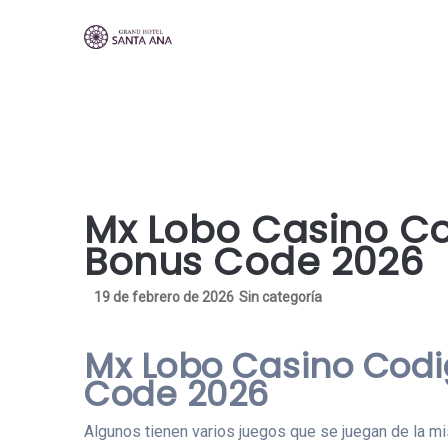
Mx Lobo Casino Co
Bonus Code 2026
19 de febrero de 2026
Sin categoría
Mx Lobo Casino Codi
Code 2026
Algunos tienen varios juegos que se juegan de la mi