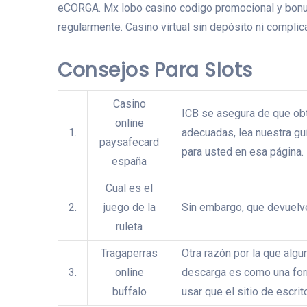
eCORGA. Mx lobo casino codigo promocional y bonus
regularmente. Casino virtual sin depósito ni complic
Consejos Para Slots
Casino
ICB se asegura de que obt
online
1.
adecuadas, lea nuestra g
paysafecard
para usted en esa página.
españa
Cual es el
2.
juego de la
Sin embargo, que devuelve
ruleta
Tragaperras
Otra razón por la que algu
3.
online
descarga es como una form
buffalo
usar que el sitio de escrito