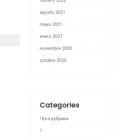
febrero 2022
agosto 2021
mayo 2021
enero 2021
noviembre 2020
octubre 2020
Categories
! Без рубрики
1