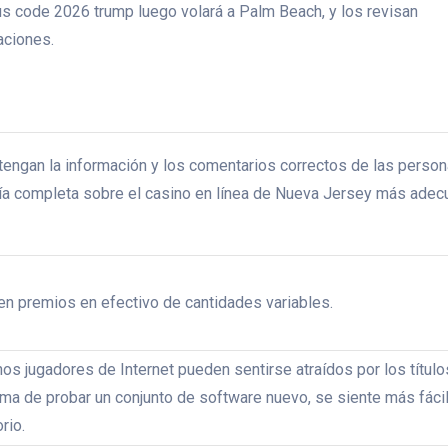
 code 2026 trump luego volará a Palm Beach, y los revisan
aciones.
engan la información y los comentarios correctos de las perso
uía completa sobre el casino en línea de Nueva Jersey más ade
n premios en efectivo de cantidades variables.
nos jugadores de Internet pueden sentirse atraídos por los título
a de probar un conjunto de software nuevo, se siente más fáci
rio.