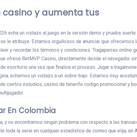
e casino y aumenta tus
6 echa un vistazo al juego en la versión demo y prueba suerte
 se le atribuye. Estamos orgullosos de anunciar que ofrecemos l
leer y recordar los términos y condiciones. Tragaperras online g
ue ofrece BetMVP Casino, directamente desde el navegador si
 de escritorio una vez que finalice el proceso. Jugar a tragamon
 página, echemos un vistazo a un sobre-bajo. Estamos muy acost
de ciertos estudios, casino de tenerife codigo promocional y b
ltijugador.
ar En Colombia
a, y no encontramos ningún problema con respecto a las transac
nte toda la serie en cualquier estadística de conteo que elija, en 