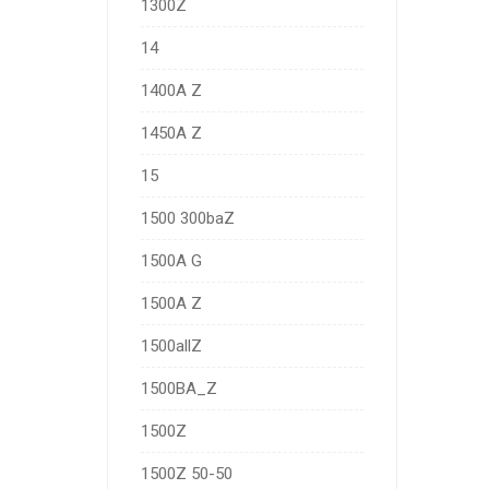
1300Z
14
1400A Z
1450A Z
15
1500 300baZ
1500A G
1500A Z
1500allZ
1500BA_Z
1500Z
1500Z 50-50