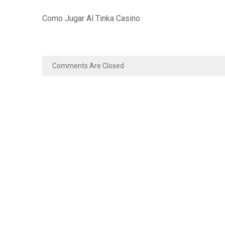
Como Jugar Al Tinka Casino
Comments Are Closed