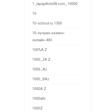
1_lapapillote08.com_10000
10
10-school.ru 1500
10-лучших-казино-
онлайн-400
100%A Z
1000_2A Z
1000_Az
1000_BAz
1000A Z
1000allz
1000Z