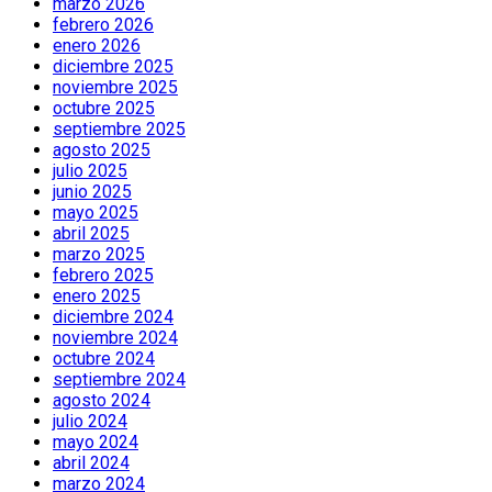
marzo 2026
febrero 2026
enero 2026
diciembre 2025
noviembre 2025
octubre 2025
septiembre 2025
agosto 2025
julio 2025
junio 2025
mayo 2025
abril 2025
marzo 2025
febrero 2025
enero 2025
diciembre 2024
noviembre 2024
octubre 2024
septiembre 2024
agosto 2024
julio 2024
mayo 2024
abril 2024
marzo 2024