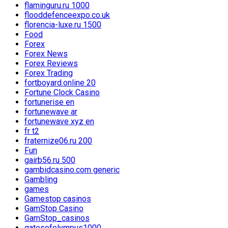
flaminguru.ru 1000
flooddefenceexpo.co.uk
florencia-luxe.ru 1500
Food
Forex
Forex News
Forex Reviews
Forex Trading
fortboyard.online 20
Fortune Clock Casino
fortunerise en
fortunewave ar
fortunewave xyz en
fr t2
fraternize06.ru 200
Fun
gairb56.ru 500
gambidcasino.com generic
Gambling
games
Gamestop casinos
GamStop Casino
GamStop_casinos
gatesofolympus1000