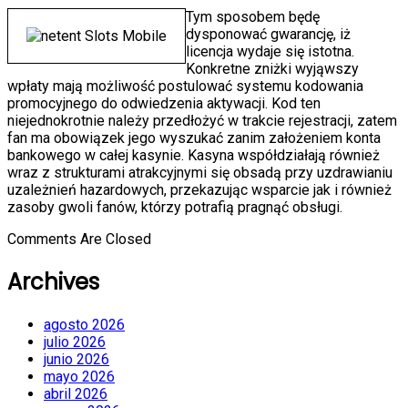
Tym sposobem będę
dysponować gwarancję, iż
licencja wydaje się istotna.
Konkretne zniżki wyjąwszy
wpłaty mają możliwość postulować systemu kodowania
promocyjnego do odwiedzenia aktywacji. Kod ten
niejednokrotnie należy przedłożyć w trakcie rejestracji, zatem
fan ma obowiązek jego wyszukać zanim założeniem konta
bankowego w całej kasynie. Kasyna współdziałają również
wraz z strukturami atrakcyjnymi się obsadą przy uzdrawianiu
uzależnień hazardowych, przekazując wsparcie jak i również
zasoby gwoli fanów, którzy potrafią pragnąć obsługi.
Comments Are Closed
Archives
agosto 2026
julio 2026
junio 2026
mayo 2026
abril 2026