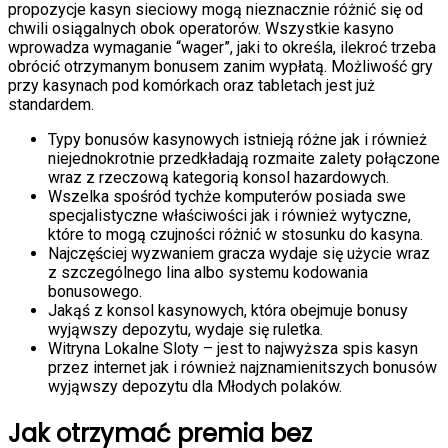
propozycje kasyn sieciowy mogą nieznacznie różnić się od
chwili osiągalnych obok operatorów.
Wszystkie kasyno
wprowadza wymaganie “wager”, jaki to określa, ilekroć trzeba
obrócić otrzymanym bonusem zanim wypłatą. Możliwość gry
przy kasynach pod komórkach oraz tabletach jest już
standardem.
Typy bonusów kasynowych istnieją różne jak i również
niejednokrotnie przedkładają rozmaite zalety połączone
wraz z rzeczową kategorią konsol hazardowych.
Wszelka spośród tychże komputerów posiada swe
specjalistyczne właściwości jak i również wytyczne,
które to mogą czujności różnić w stosunku do kasyna.
Najczęściej wyzwaniem gracza wydaje się użycie wraz
z szczególnego lina albo systemu kodowania
bonusowego.
Jakąś z konsol kasynowych, która obejmuje bonusy
wyjąwszy depozytu, wydaje się ruletka.
Witryna Lokalne Sloty – jest to najwyższa spis kasyn
przez internet jak i również najznamienitszych bonusów
wyjąwszy depozytu dla Młodych polaków.
Jak otrzymać premia bez