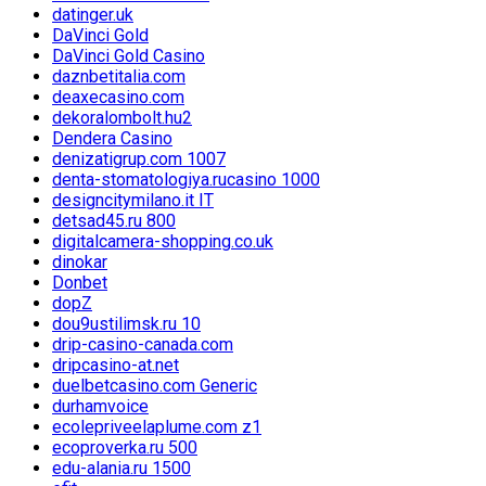
datinger.uk
DaVinci Gold
DaVinci Gold Casino
daznbetitalia.com
deaxecasino.com
dekoralombolt.hu2
Dendera Casino
denizatigrup.com 1007
denta-stomatologiya.rucasino 1000
designcitymilano.it IT
detsad45.ru 800
digitalcamera-shopping.co.uk
dinokar
Donbet
dopZ
dou9ustilimsk.ru 10
drip-casino-canada.com
dripcasino-at.net
duelbetcasino.com Generic
durhamvoice
ecolepriveelaplume.com z1
ecoproverka.ru 500
edu-alania.ru 1500