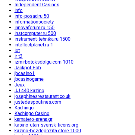
Independent Casinos
info
info-posad.ru 50
informationsociety
innovaforum.ru 150
instcomputer.ru 500
instrument-tehnika.ru 1500
intellectplanet.ru 1
iot
ir t2
izmirbotoksdolgu.com 1010
Jackpot Bob
jbcasino1
jbcasinogame
Jeux
JJ 440 kazino
josephinesrestaurant.co.uk
justedespoutines.com
Kachingo
Kachingo Casino
kamatero-arena.gr
kasino-utan-svensk-licens.org
kazino-bezdepozita.store 1000