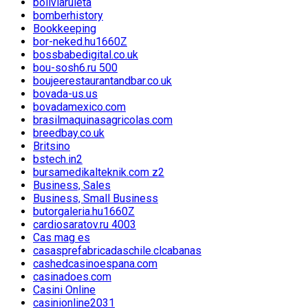
boliviaruleta
bomberhistory
Bookkeeping
bor-neked.hu1660Z
bossbabedigital.co.uk
bou-sosh6.ru 500
boujeerestaurantandbar.co.uk
bovada-us.us
bovadamexico.com
brasilmaquinasagricolas.com
breedbay.co.uk
Britsino
bstech.in2
bursamedikalteknik.com z2
Business, Sales
Business, Small Business
butorgaleria.hu1660Z
cardiosaratov.ru 4003
Cas mag es
casasprefabricadaschile.clcabanas
cashedcasinoespana.com
casinadoes.com
Casini Online
casinionline2031