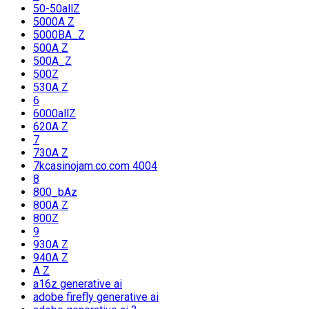
50-50allZ
5000A Z
5000BA_Z
500A Z
500A_Z
500Z
530A Z
6
6000allZ
620A Z
7
730A Z
7kcasinojam.co.com 4004
8
800_bAz
800A Z
800Z
9
930A Z
940A Z
A Z
a16z generative ai
adobe firefly generative ai