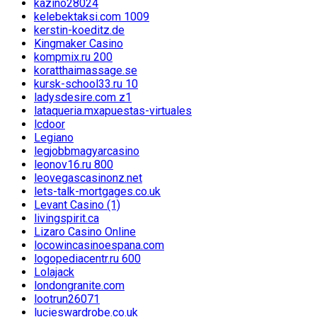
kazino28024
kelebektaksi.com 1009
kerstin-koeditz.de
Kingmaker Casino
kompmix.ru 200
koratthaimassage.se
kursk-school33.ru 10
ladysdesire.com z1
lataqueria.mxapuestas-virtuales
lcdoor
Legiano
legjobbmagyarcasino
leonov16.ru 800
leovegascasinonz.net
lets-talk-mortgages.co.uk
Levant Casino (1)
livingspirit.ca
Lizaro Casino Online
locowincasinoespana.com
logopediacentr.ru 600
Lolajack
londongranite.com
lootrun26071
lucieswardrobe.co.uk