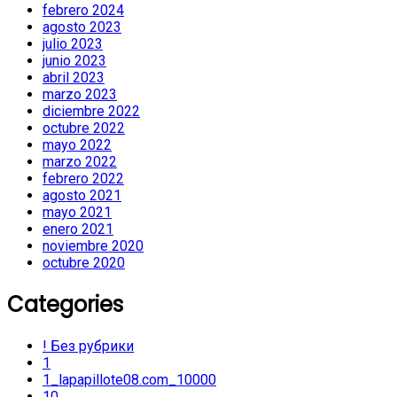
febrero 2024
agosto 2023
julio 2023
junio 2023
abril 2023
marzo 2023
diciembre 2022
octubre 2022
mayo 2022
marzo 2022
febrero 2022
agosto 2021
mayo 2021
enero 2021
noviembre 2020
octubre 2020
Categories
! Без рубрики
1
1_lapapillote08.com_10000
10