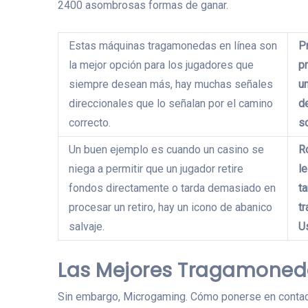
2400 asombrosas formas de ganar.
Estas máquinas tragamonedas en línea son
P
la mejor opción para los jugadores que
p
siempre desean más, hay muchas señales
un
direccionales que lo señalan por el camino
de
correcto.
so
Un buen ejemplo es cuando un casino se
R
niega a permitir que un jugador retire
le
fondos directamente o tarda demasiado en
ta
procesar un retiro, hay un icono de abanico
t
salvaje.
U
Las Mejores Tragamoneda
Sin embargo, Microgaming. Cómo ponerse en contact