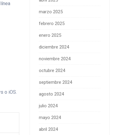
abril 2025
línea
marzo 2025
febrero 2025
enero 2025
diciembre 2024
noviembre 2024
octubre 2024
septiembre 2024
s o iOS.
agosto 2024
julio 2024
mayo 2024
abril 2024