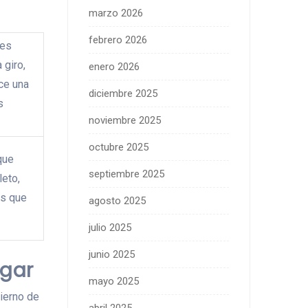
marzo 2026
febrero 2026
res
 giro,
enero 2026
ce una
diciembre 2025
s
noviembre 2025
octubre 2025
que
septiembre 2025
eto,
es que
agosto 2025
julio 2025
junio 2025
rgar
mayo 2025
ierno de