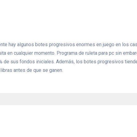
ente hay algunos botes progresivos enormes en juego en los ca
ita en cualquier momento. Programa de ruleta para pc sin embar
0% de sus fondos iniciales. Además, los botes progresivos tiend
libras antes de que se ganen.