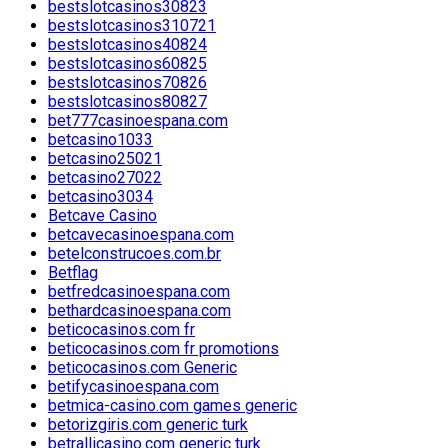
bestslotcasinos30823
bestslotcasinos310721
bestslotcasinos40824
bestslotcasinos60825
bestslotcasinos70826
bestslotcasinos80827
bet777casinoespana.com
betcasino1033
betcasino25021
betcasino27022
betcasino3034
Betcave Casino
betcavecasinoespana.com
betelconstrucoes.com.br
Betflag
betfredcasinoespana.com
bethardcasinoespana.com
beticocasinos.com fr
beticocasinos.com fr promotions
beticocasinos.com Generic
betifycasinoespana.com
betmica-casino.com games generic
betorizgiris.com generic turk
betrallicasino.com generic turk