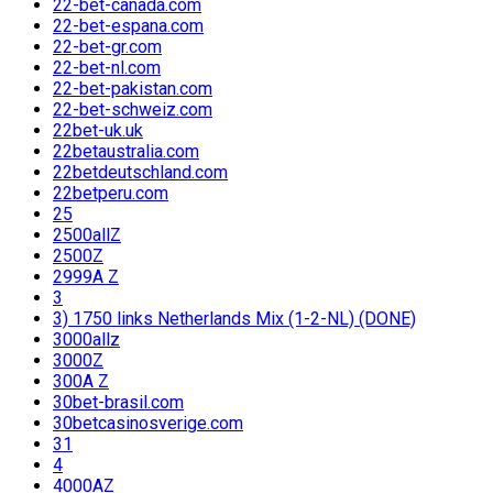
22-bet-canada.com
22-bet-espana.com
22-bet-gr.com
22-bet-nl.com
22-bet-pakistan.com
22-bet-schweiz.com
22bet-uk.uk
22betaustralia.com
22betdeutschland.com
22betperu.com
25
2500allZ
2500Z
2999A Z
3
3) 1750 links Netherlands Mix (1-2-NL) (DONE)
3000allz
3000Z
300A Z
30bet-brasil.com
30betcasinosverige.com
31
4
4000AZ