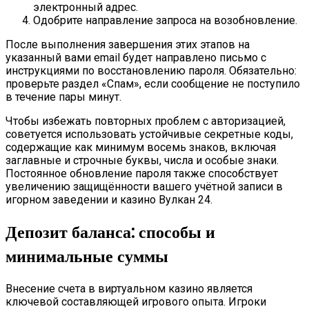
электронный адрес.
Одобрите направление запроса на возобновление.
После выполнения завершения этих этапов на
указанный вами email будет направлено письмо с
инструкциями по восстановлению пароля. Обязательно:
проверьте раздел «Спам», если сообщение не поступило
в течение пары минут.
Чтобы избежать повторных проблем с авторизацией,
советуется использовать устойчивые секретные коды,
содержащие как минимум восемь знаков, включая
заглавные и строчные буквы, числа и особые знаки.
Постоянное обновление пароля также способствует
увеличению защищённости вашего учётной записи в
игорном заведении и казино Вулкан 24.
Депозит баланса: способы и
минимальные суммы
Внесение счета в виртуальном казино является
ключевой составляющей игрового опыта. Игроки