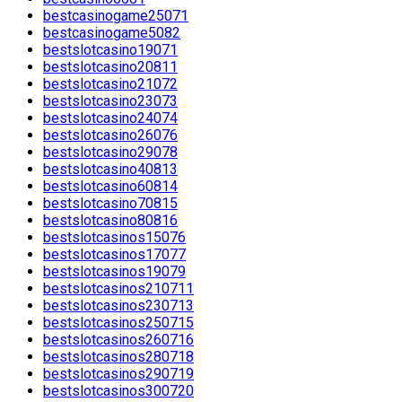
bestcasinogame25071
bestcasinogame5082
bestslotcasino19071
bestslotcasino20811
bestslotcasino21072
bestslotcasino23073
bestslotcasino24074
bestslotcasino26076
bestslotcasino29078
bestslotcasino40813
bestslotcasino60814
bestslotcasino70815
bestslotcasino80816
bestslotcasinos15076
bestslotcasinos17077
bestslotcasinos19079
bestslotcasinos210711
bestslotcasinos230713
bestslotcasinos250715
bestslotcasinos260716
bestslotcasinos280718
bestslotcasinos290719
bestslotcasinos300720