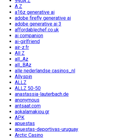
940A Z
A Z
a16z generative ai
adobe firefly generative ai
adobe generative ai 3
affordablechef.co.uk
ai companion
ai-girlfriend
air-z.fr
All Z
all_Az
all_BAz
alle nederlandse casinos_nl
Allyspin
ALLZ
ALLZ 50-50
anastassia-lauterbach.de
anonymous
antsaat.com
aokalamakiou.gr
APK
apuestas
apuestas-deportivas-uruguay
Arctic Casino