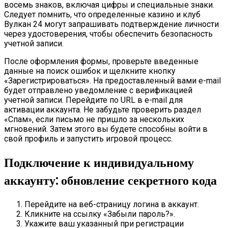
восемь знаков, включая цифры и специальные знаки.
Следует помнить, что определенные казино и клуб
Вулкан 24 могут запрашивать подтверждение личности
через удостоверения, чтобы обеспечить безопасность
учетной записи.
После оформления формы, проверьте введенные
данные на поиск ошибок и щелкните кнопку
«Зарегистрироваться». На предоставленный вами e-mail
будет отправлено уведомление с верификацией
учетной записи. Перейдите по URL в e-mail для
активации аккаунта. Не забудьте проверить раздел
«Спам», если письмо не пришло за нескольких
мгновений. Затем этого вы будете способны войти в
свой профиль и запустить игровой процесс.
Подключение к индивидуальному
аккаунту: обновление секретного кода
Перейдите на веб-страницу логина в аккаунт.
Кликните на ссылку «Забыли пароль?».
Укажите ваш указанный при регистрации