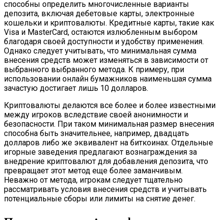
способны определить многочисленные варианты
депозита, включая дебетовые карты, электронные
кошельки и криптовалюты. Кредитные карты, такие как
Visa и MasterCard, остаются излюбленным выбором
благодаря своей доступности и удобству применения.
Однако следует учитывать, что минимальная сумма
внесения средств может изменяться в зависимости от
выбранного выбранного метода. К примеру, при
использовании онлайн бумажников наименьшая сумма
зачастую достигает лишь 10 долларов.
Криптовалюты делаются все более и более известными
между игроков вследствие своей анонимности и
безопасности. При таком минимальная размер внесения
способна быть значительнее, например, двадцать
долларов либо же эквивалент на биткоинах. Отдельные
игорные заведения предлагают вознаграждения за
внедрение криптовалют для добавления депозита, что
превращает этот метод еще более заманчивым.
Неважно от метода, игрокам следует тщательно
рассматривать условия внесения средств и учитывать
потенциальные сборы или лимиты на снятие денег.