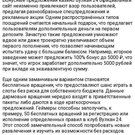
Бонусные предложения казино Вулкан 24 официальный
сайт неизменно привлекают взор пользователей,
предлагая разнообразные спецпредложения и
рекламные акции. Одним распространённых типов
поощрений считается начальный подарок, что предлагает
пользователям дополнительные деньги на первом
депозите. Зачастую такие предложения умножают
вдвое или даже троекратно увеличивают объем
первого пополнения, что позволяет начинающим
испытать удачу с большим балансом. Например, игорное
заведение может предложить 100% бонус до 5000 ₽, что
значит, что игрок заработает дополнительно 5000 рублей
при вкладе на эквивалентную сумму.
Еще одним заманчивым вариантом становятся
бесплатные вращения, что предоставляют шанс играть в
слоты без риска для собственного бюджета. Данные
дармовые вращения нередко входят в приветственные
пакеты либо даются в ходе краткосрочных
предложений. Геймеры способны заполучить, к
примеру, 50 бесплатных вращений за регистрацию или
исполнение определенных правил в клуб Вулкан 24.
Этот способ замечательный способ попробовать новые
развлечения и изучить их возможности без расходов.