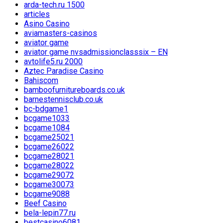
arda-tech.ru 1500
articles
Asino Casino
aviamasters-casinos
aviator game
aviator game nvsadmissionclasssix – EN
avtolife5.ru 2000
Aztec Paradise Casino
Bahiscom
bamboofurnitureboards.co.uk
barnestennisclub.co.uk
bc-bdgame1
bcgame1033
bcgame1084
bcgame25021
bcgame26022
bcgame28021
bcgame28022
bcgame29072
bcgame30073
bcgame9088
Beef Casino
bela-lepin77.ru
bestcasino6081