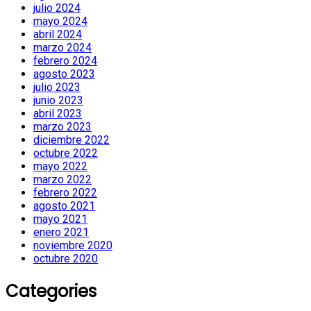
julio 2024
mayo 2024
abril 2024
marzo 2024
febrero 2024
agosto 2023
julio 2023
junio 2023
abril 2023
marzo 2023
diciembre 2022
octubre 2022
mayo 2022
marzo 2022
febrero 2022
agosto 2021
mayo 2021
enero 2021
noviembre 2020
octubre 2020
Categories