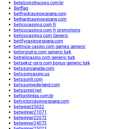
betelconstrucoes.com.br
Betflag
betfredcasinoespana.com
bethardcasinoespana.com
beticocasinos.com fr
beticocasinos.com fr promotions
beticocasinos.com Generic
betifycasinoespana.com
betmica-casino.com games generic
betorizgiris.com generic turk
betrallicasino.com generic turk
betsekiz-giris.com bonus generic turk
betssoncanada.com
betssoncasino.us
betssonlt.com
betssonnederland.com
betssonpl.net
bettonitintas.com.br
betvictorcasinoespana.com
betwiner25022
betwinner21071
betwinner22072
betwinner24073
betwinner25023