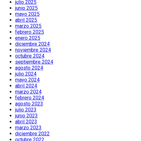
julio 2025
junio 2025
mayo 2025
abril 2025
marzo 2025
febrero 2025
enero 2025
diciembre 2024
noviembre 2024
octubre 2024
septiembre 2024
agosto 2024
julio 2024
mayo 2024
abril 2024
marzo 2024
febrero 2024
agosto 2023
julio 2023
junio 2023
abril 2023
marzo 2023
diciembre 2022
octubre 2022