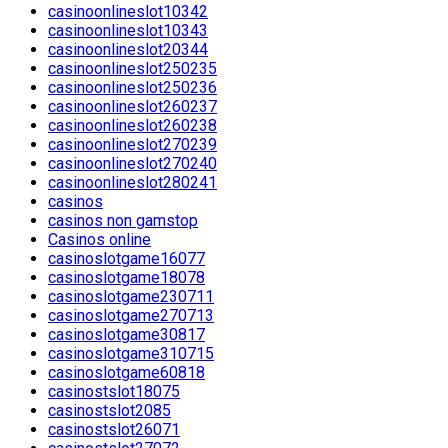
casinoonlineslot10342
casinoonlineslot10343
casinoonlineslot20344
casinoonlineslot250235
casinoonlineslot250236
casinoonlineslot260237
casinoonlineslot260238
casinoonlineslot270239
casinoonlineslot270240
casinoonlineslot280241
casinos
casinos non gamstop
Casinos online
casinoslotgame16077
casinoslotgame18078
casinoslotgame230711
casinoslotgame270713
casinoslotgame30817
casinoslotgame310715
casinoslotgame60818
casinostslot18075
casinostslot2085
casinostslot26071