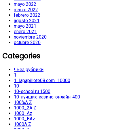
mayo 2022
marzo 2022
febrero 2022
agosto 2021
mayo 2021
enero 2021
noviembre 2020
octubre 2020
Categories
! Без рубрики
1
1_lapapillote08.com_10000
10
10-school.ru 1500
10-лучших-казино-онлайн-400
100%A Z
1000_2A Z
1000_Az
1000_BAz
1000A Z