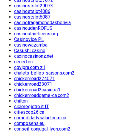
casinostslot27072
casinostslot29073
casinostslot4086
casinostslot6087
casinotragamonedasbolivia
casinoudenROFUS
casinoutan-licens.org
Casinovice PL
casinowazamba
Casushi casino
caxinocasinonz.net
ceced.eu
cgvipra.com z1
chalets-belles-saisons.com2
chickenroad224071
chickenroad23071
chickenroad2casinos1
chickenroadgame-ca.com2
chilton
cicloregistro.it IT
citiescop26.ca
comodidadysalud.com.co
composens.eu
conseil-conjugal-lyon.com2