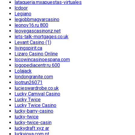
lataqueria.mxapuestas-virtuales
lcdoor
Legiano
legjobbmagyarcasino
leonov16.ru 800
leovegascasinonz.net
lets-talk-mortgages.co.uk
Levant Casino (1)
livingspirit.ca
Lizaro Casino Online
locowincasinoespana.com
logopediacentr.ru 600
Lolajack
londongranite.com
lootrun26071
lucieswardrobe.co.uk
Lucky Carnival Casino
Lucky Twice
Lucky Twice Casino
lucky-barry-casino
lucky-twice
lucky-twice-casin
luckydraft xyz ar
luckyjoya.com pt