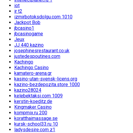
iot
ir t2
izmirbotoksdolgu.com 1010
Jackpot Bob
jbcasino1
jbcasinogame
Jeux
JJ 440 kazino
josephinesrestaurant.co.uk
justedespoutines.com
Kachingo
Kachingo Casino
kamatero-arena.gr
kasino-utan-svensk-licens.org
kazino-bezdepozita.store 1000
kazino28024
kelebektaksi.com 1009
kerstin-koeditz.de
Kingmaker Casino
kompmix.ru 200
koratthaimassage.se
kursk-school33.ru 10
ladysdesire.com z1