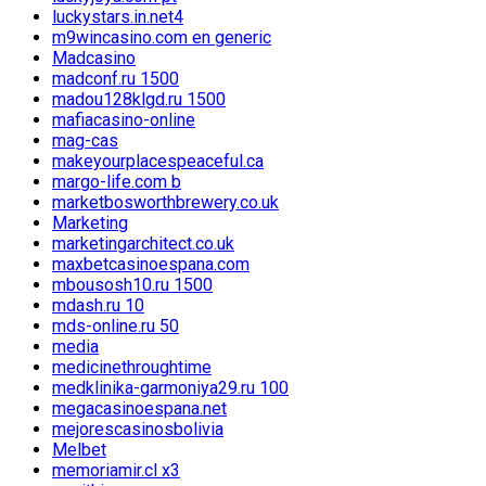
luckystars.in.net4
m9wincasino.com en generic
Madcasino
madconf.ru 1500
madou128klgd.ru 1500
mafiacasino-online
mag-cas
makeyourplacespeaceful.ca
margo-life.com b
marketbosworthbrewery.co.uk
Marketing
marketingarchitect.co.uk
maxbetcasinoespana.com
mbousosh10.ru 1500
mdash.ru 10
mds-online.ru 50
media
medicinethroughtime
medklinika-garmoniya29.ru 100
megacasinoespana.net
mejorescasinosbolivia
Melbet
memoriamir.cl x3