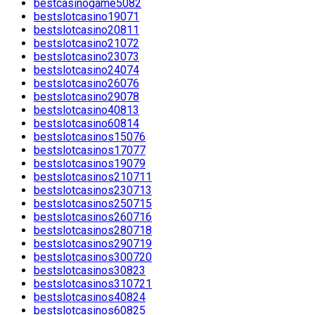
bestcasinogame5082
bestslotcasino19071
bestslotcasino20811
bestslotcasino21072
bestslotcasino23073
bestslotcasino24074
bestslotcasino26076
bestslotcasino29078
bestslotcasino40813
bestslotcasino60814
bestslotcasinos15076
bestslotcasinos17077
bestslotcasinos19079
bestslotcasinos210711
bestslotcasinos230713
bestslotcasinos250715
bestslotcasinos260716
bestslotcasinos280718
bestslotcasinos290719
bestslotcasinos300720
bestslotcasinos30823
bestslotcasinos310721
bestslotcasinos40824
bestslotcasinos60825