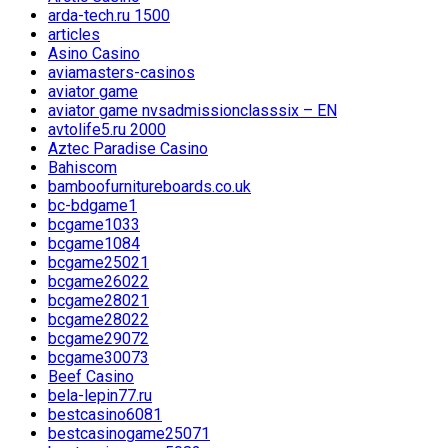
arda-tech.ru 1500
articles
Asino Casino
aviamasters-casinos
aviator game
aviator game nvsadmissionclasssix – EN
avtolife5.ru 2000
Aztec Paradise Casino
Bahiscom
bamboofurnitureboards.co.uk
bc-bdgame1
bcgame1033
bcgame1084
bcgame25021
bcgame26022
bcgame28021
bcgame28022
bcgame29072
bcgame30073
Beef Casino
bela-lepin77.ru
bestcasino6081
bestcasinogame25071