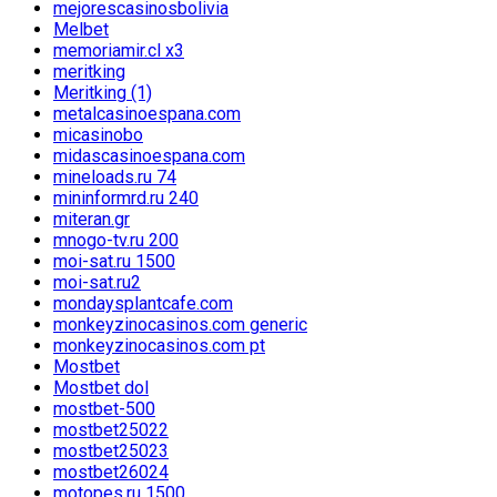
mejorescasinosbolivia
Melbet
memoriamir.cl x3
meritking
Meritking (1)
metalcasinoespana.com
micasinobo
midascasinoespana.com
mineloads.ru 74
mininformrd.ru 240
miteran.gr
mnogo-tv.ru 200
moi-sat.ru 1500
moi-sat.ru2
mondaysplantcafe.com
monkeyzinocasinos.com generic
monkeyzinocasinos.com pt
Mostbet
Mostbet dol
mostbet-500
mostbet25022
mostbet25023
mostbet26024
motopes.ru 1500