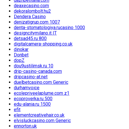
daznbetitalia.com
deaxecasino.com
dekoralombolt.hu2
Dendera Casino
denizatigrup.com 1007
denta-stomatologiya.rucasino 1000
designcitymilano.it IT
detsad45.ru 800
digitalcamera-shopping.co.uk
dinokar
Donbet
dopZ
dou9ustilimsk.ru 10
drip-casino-canada.com
dripcasino-at.net
duelbetcasino.com Generic
durhamvoice
ecolepriveelaplume.com z1
ecoproverka.ru 500
edu-alania.ru 1500
efit
elementcreativehair.co.uk
elvisluckcasino.com Generic
ennorton.uk