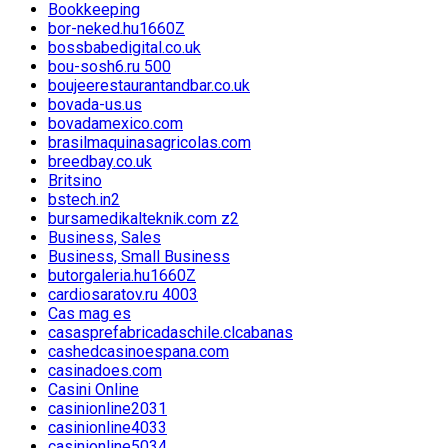
Bookkeeping
bor-neked.hu1660Z
bossbabedigital.co.uk
bou-sosh6.ru 500
boujeerestaurantandbar.co.uk
bovada-us.us
bovadamexico.com
brasilmaquinasagricolas.com
breedbay.co.uk
Britsino
bstech.in2
bursamedikalteknik.com z2
Business, Sales
Business, Small Business
butorgaleria.hu1660Z
cardiosaratov.ru 4003
Cas mag es
casasprefabricadaschile.clcabanas
cashedcasinoespana.com
casinadoes.com
Casini Online
casinionline2031
casinionline4033
casinionline5034