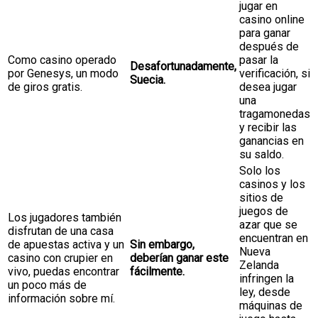
jugar en
casino online
para ganar
después de
Como casino operado
pasar la
Desafortunadamente,
por Genesys, un modo
verificación, si
Suecia.
de giros gratis.
desea jugar
una
tragamonedas
y recibir las
ganancias en
su saldo.
Solo los
casinos y los
sitios de
juegos de
Los jugadores también
azar que se
disfrutan de una casa
encuentran en
de apuestas activa y un
Sin embargo,
Nueva
casino con crupier en
deberían ganar este
Zelanda
vivo, puedas encontrar
fácilmente.
infringen la
un poco más de
ley, desde
información sobre mí.
máquinas de