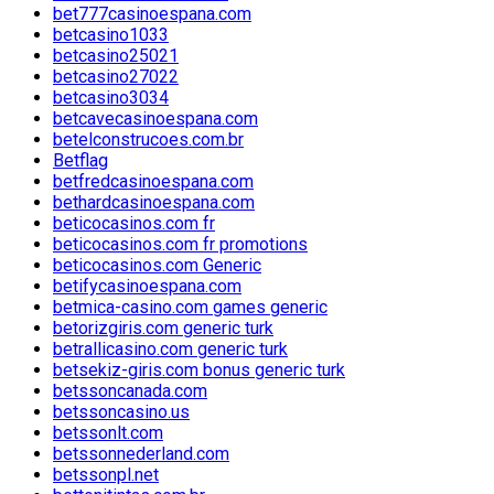
bet777casinoespana.com
betcasino1033
betcasino25021
betcasino27022
betcasino3034
betcavecasinoespana.com
betelconstrucoes.com.br
Betflag
betfredcasinoespana.com
bethardcasinoespana.com
beticocasinos.com fr
beticocasinos.com fr promotions
beticocasinos.com Generic
betifycasinoespana.com
betmica-casino.com games generic
betorizgiris.com generic turk
betrallicasino.com generic turk
betsekiz-giris.com bonus generic turk
betssoncanada.com
betssoncasino.us
betssonlt.com
betssonnederland.com
betssonpl.net