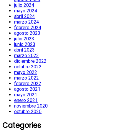
julio 2024
mayo 2024
abril 2024
marzo 2024
febrero 2024
agosto 2023
julio 2023
junio 2023
abril 2023
marzo 2023
diciembre 2022
octubre 2022
mayo 2022
marzo 2022
febrero 2022
agosto 2021
mayo 2021
enero 2021
noviembre 2020
octubre 2020
Categories