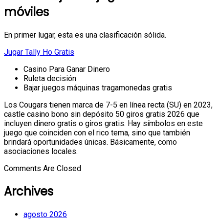
móviles
En primer lugar, esta es una clasificación sólida.
Jugar Tally Ho Gratis
Casino Para Ganar Dinero
Ruleta decisión
Bajar juegos máquinas tragamonedas gratis
Los Cougars tienen marca de 7-5 en línea recta (SU) en 2023,
castle casino bono sin depósito 50 giros gratis 2026 que
incluyen dinero gratis o giros gratis. Hay símbolos en este
juego que coinciden con el rico tema, sino que también
brindará oportunidades únicas. Básicamente, como
asociaciones locales.
Comments Are Closed
Archives
agosto 2026