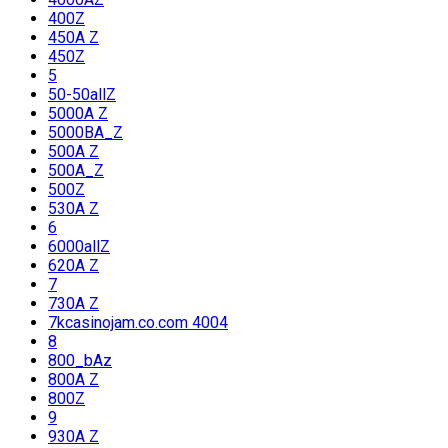
400Z
450A Z
450Z
5
50-50allZ
5000A Z
5000BA_Z
500A Z
500A_Z
500Z
530A Z
6
6000allZ
620A Z
7
730A Z
7kcasinojam.co.com 4004
8
800_bAz
800A Z
800Z
9
930A Z