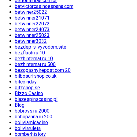
bettonitintas.com.br
betvictorcasinoespana.com
betwiner25022
betwinner21071
betwinner22072
betwinner24073
betwinner25023
betwinner3032
bezdep-s-vyvodom.site
bezflash.ru 10
bezhinternat.ru 10
bezhinternat.ru 500
bezopasnyirepost.com 20
bilbosurfshop.co.uk
bitcoinday
bitzshop.se
Bizzo Casino
blazespinscasino.pl
Blog
bobrovs.ru 2000
bohopanna.ru 200
boliviamicasino
boliviaruleta
bomberhistory