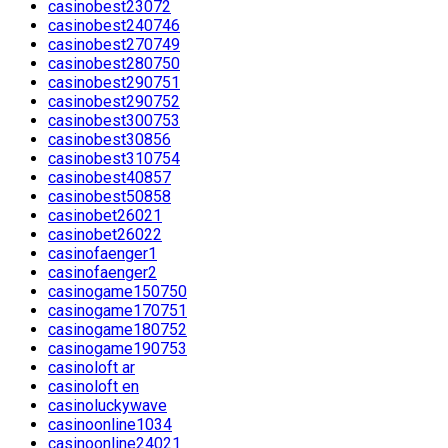
casinobest23072
casinobest240746
casinobest270749
casinobest280750
casinobest290751
casinobest290752
casinobest300753
casinobest30856
casinobest310754
casinobest40857
casinobest50858
casinobet26021
casinobet26022
casinofaenger1
casinofaenger2
casinogame150750
casinogame170751
casinogame180752
casinogame190753
casinoloft ar
casinoloft en
casinoluckywave
casinoonline1034
casinoonline24021