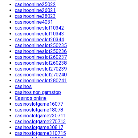
casinoonline25022
casinoonline26021
casinoonline28023
casinoonline4031
casinoonlineslot10342
casinoonlineslot10343
casinoonlineslot20344
casinoonlineslot250235
casinoonlineslot250236
casinoonlineslot260237
casinoonlineslot260238
casinoonlineslot270239
casinoonlineslot270240
casinoonlineslot280241
casinos
casinos non gamstop
Casinos online
casinoslotgame16077
casinoslotgame18078
casinoslotgame230711
casinoslotgame270713
casinoslotgame30817
casinoslotgame310715