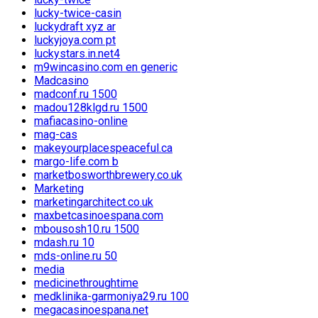
lucky-twice-casin
luckydraft xyz ar
luckyjoya.com pt
luckystars.in.net4
m9wincasino.com en generic
Madcasino
madconf.ru 1500
madou128klgd.ru 1500
mafiacasino-online
mag-cas
makeyourplacespeaceful.ca
margo-life.com b
marketbosworthbrewery.co.uk
Marketing
marketingarchitect.co.uk
maxbetcasinoespana.com
mbousosh10.ru 1500
mdash.ru 10
mds-online.ru 50
media
medicinethroughtime
medklinika-garmoniya29.ru 100
megacasinoespana.net