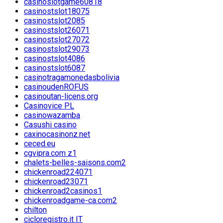
casinoslotgame60818
casinostslot18075
casinostslot2085
casinostslot26071
casinostslot27072
casinostslot29073
casinostslot4086
casinostslot6087
casinotragamonedasbolivia
casinoudenROFUS
casinoutan-licens.org
Casinovice PL
casinowazamba
Casushi casino
caxinocasinonz.net
ceced.eu
cgvipra.com z1
chalets-belles-saisons.com2
chickenroad224071
chickenroad23071
chickenroad2casinos1
chickenroadgame-ca.com2
chilton
cicloregistro.it IT