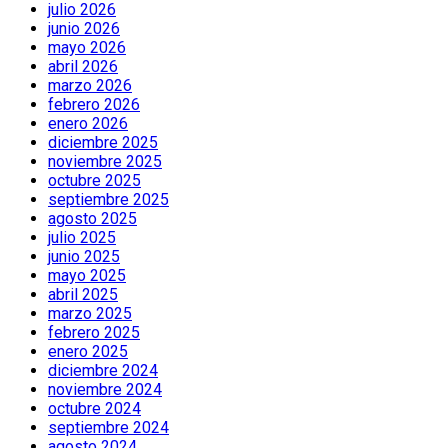
julio 2026
junio 2026
mayo 2026
abril 2026
marzo 2026
febrero 2026
enero 2026
diciembre 2025
noviembre 2025
octubre 2025
septiembre 2025
agosto 2025
julio 2025
junio 2025
mayo 2025
abril 2025
marzo 2025
febrero 2025
enero 2025
diciembre 2024
noviembre 2024
octubre 2024
septiembre 2024
agosto 2024