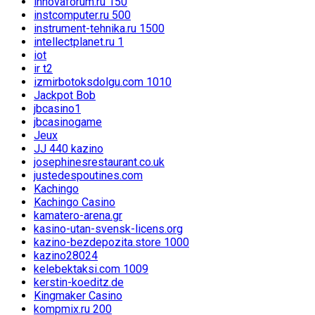
innovaforum.ru 150
instcomputer.ru 500
instrument-tehnika.ru 1500
intellectplanet.ru 1
iot
ir t2
izmirbotoksdolgu.com 1010
Jackpot Bob
jbcasino1
jbcasinogame
Jeux
JJ 440 kazino
josephinesrestaurant.co.uk
justedespoutines.com
Kachingo
Kachingo Casino
kamatero-arena.gr
kasino-utan-svensk-licens.org
kazino-bezdepozita.store 1000
kazino28024
kelebektaksi.com 1009
kerstin-koeditz.de
Kingmaker Casino
kompmix.ru 200