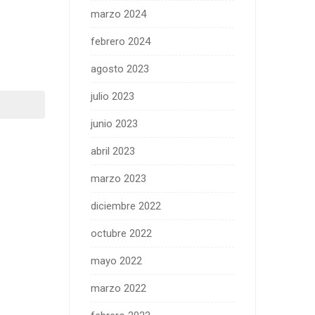
marzo 2024
febrero 2024
agosto 2023
julio 2023
junio 2023
abril 2023
marzo 2023
diciembre 2022
octubre 2022
mayo 2022
marzo 2022