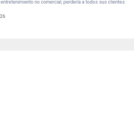
entretenimiento no comercial, perdería a todos sus clientes.
026