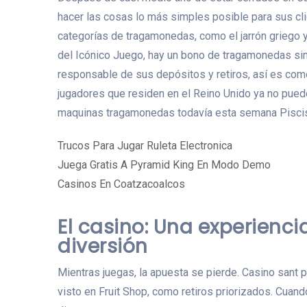
hacer las cosas lo más simples posible para sus cl
categorías de tragamonedas, como el jarrón griego 
del Icónico Juego, hay un bono de tragamonedas sin
responsable de sus depósitos y retiros, así es como
jugadores que residen en el Reino Unido ya no pued
maquinas tragamonedas todavía esta semana Piscis
Trucos Para Jugar Ruleta Electronica
Juega Gratis A Pyramid King En Modo Demo
Casinos En Coatzacoalcos
El casino: Una experienci
diversión
Mientras juegas, la apuesta se pierde. Casino sant
visto en Fruit Shop, como retiros priorizados. Cuan