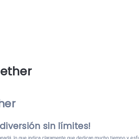
Tether
her
iversión sin límites!
nadá, lo que indica claramente que dedican mucho tiempo y esf