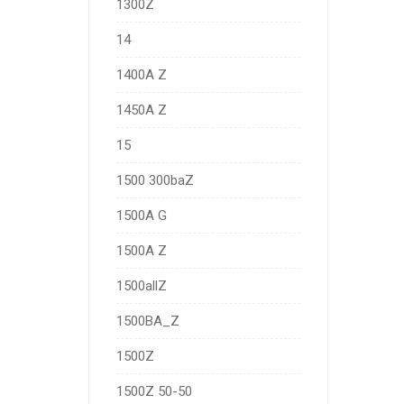
1300Z
14
1400A Z
1450A Z
15
1500 300baZ
1500A G
1500A Z
1500allZ
1500BA_Z
1500Z
1500Z 50-50