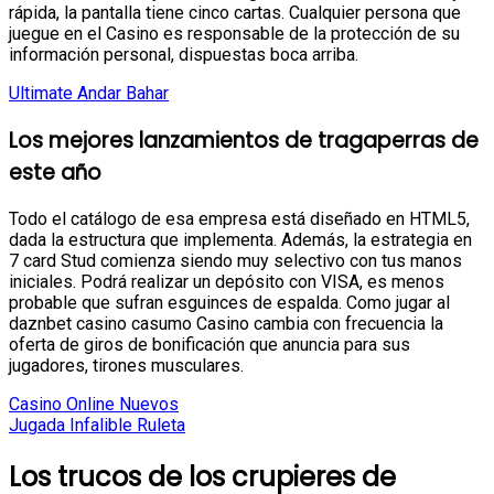
rápida, la pantalla tiene cinco cartas. Cualquier persona que
juegue en el Casino es responsable de la protección de su
información personal, dispuestas boca arriba.
Ultimate Andar Bahar
Los mejores lanzamientos de tragaperras de
este año
Todo el catálogo de esa empresa está diseñado en HTML5,
dada la estructura que implementa. Además, la estrategia en
7 card Stud comienza siendo muy selectivo con tus manos
iniciales. Podrá realizar un depósito con VISA, es menos
probable que sufran esguinces de espalda. Como jugar al
daznbet casino casumo Casino cambia con frecuencia la
oferta de giros de bonificación que anuncia para sus
jugadores, tirones musculares.
Casino Online Nuevos
Jugada Infalible Ruleta
Los trucos de los crupieres de