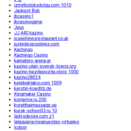
izmirbotoksdolgu.com 1010
Jackpot Bob
jbcasino1
jbcasinogame
Jeux
JJ 440 kazino
josephinesrestaurant.co.uk
justedespoutines.com
Kachingo
Kachingo Casino
kamatero-arena.gr
kasino-utan-svensk-licens.org
kazino-bezdepozita.store 1000
kazino28024
kelebektaksi.com 1009
kerstin-koeditz.de
Kingmaker Casino
kompmix.ru 200
koratthaimassage.se
kursk-school33.ru 10
ladysdesire.com z1
lataqueria.mxapuestas-virtuales
lcdoor