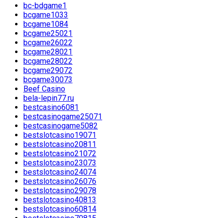
bc-bdgame1
bcgame1033
bcgame1084
bcgame25021
bcgame26022
bcgame28021
bcgame28022
bcgame29072
bcgame30073
Beef Casino
bela-lepin77.ru
bestcasino6081
bestcasinogame25071
bestcasinogame5082
bestslotcasino19071
bestslotcasino20811
bestslotcasino21072
bestslotcasino23073
bestslotcasino24074
bestslotcasino26076
bestslotcasino29078
bestslotcasino40813
bestslotcasino60814