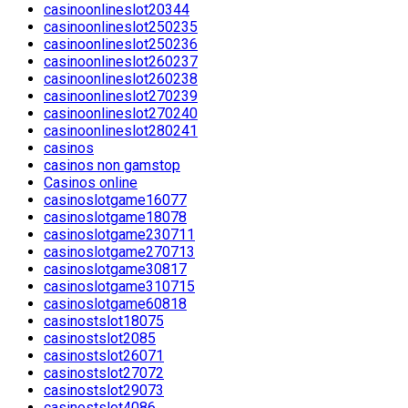
casinoonlineslot20344
casinoonlineslot250235
casinoonlineslot250236
casinoonlineslot260237
casinoonlineslot260238
casinoonlineslot270239
casinoonlineslot270240
casinoonlineslot280241
casinos
casinos non gamstop
Casinos online
casinoslotgame16077
casinoslotgame18078
casinoslotgame230711
casinoslotgame270713
casinoslotgame30817
casinoslotgame310715
casinoslotgame60818
casinostslot18075
casinostslot2085
casinostslot26071
casinostslot27072
casinostslot29073
casinostslot4086