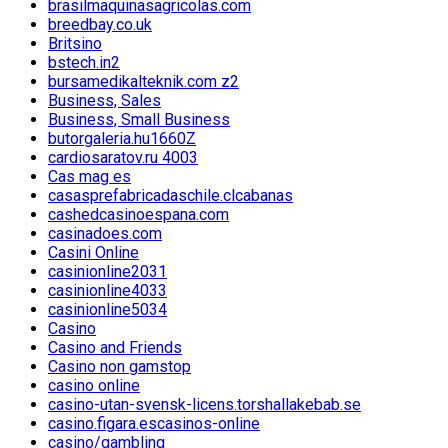
brasilmaquinasagricolas.com
breedbay.co.uk
Britsino
bstech.in2
bursamedikalteknik.com z2
Business, Sales
Business, Small Business
butorgaleria.hu1660Z
cardiosaratov.ru 4003
Cas mag es
casasprefabricadaschile.clcabanas
cashedcasinoespana.com
casinadoes.com
Casini Online
casinionline2031
casinionline4033
casinionline5034
Casino
Casino and Friends
Casino non gamstop
casino online
casino-utan-svensk-licens.torshallakebab.se
casino.figara.escasinos-online
casino/gambling