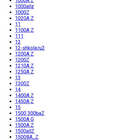
1000A Z
1000allz
1000Z
1020A Z
11
1100A Z
111
12
12-shkola.ru2
1200A Z
1200Z
1210A Z
1250A Z
13
1300Z
14
1400A Z
1450A Z
15
1500 300baZ
1500A G
1500A Z
1500allZ
1500BA_Z