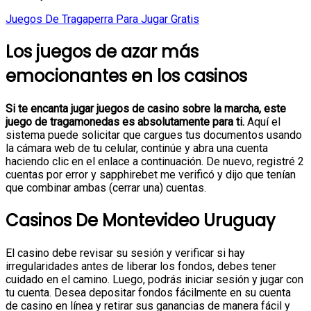
Juegos De Tragaperra Para Jugar Gratis
Los juegos de azar más
emocionantes en los casinos
Si te encanta jugar juegos de casino sobre la marcha, este
juego de tragamonedas es absolutamente para ti.
Aquí el
sistema puede solicitar que cargues tus documentos usando
la cámara web de tu celular, continúe y abra una cuenta
haciendo clic en el enlace a continuación.
De nuevo, registré 2
cuentas por error y sapphirebet me verificó y dijo que tenían
que combinar ambas (cerrar una) cuentas.
Casinos De Montevideo Uruguay
El casino debe revisar su sesión y verificar si hay
irregularidades antes de liberar los fondos, debes tener
cuidado en el camino. Luego, podrás iniciar sesión y jugar con
tu cuenta. Desea depositar fondos fácilmente en su cuenta
de casino en línea y retirar sus ganancias de manera fácil y