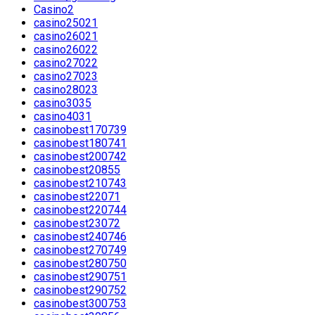
Casino2
casino25021
casino26021
casino26022
casino27022
casino27023
casino28023
casino3035
casino4031
casinobest170739
casinobest180741
casinobest200742
casinobest20855
casinobest210743
casinobest22071
casinobest220744
casinobest23072
casinobest240746
casinobest270749
casinobest280750
casinobest290751
casinobest290752
casinobest300753