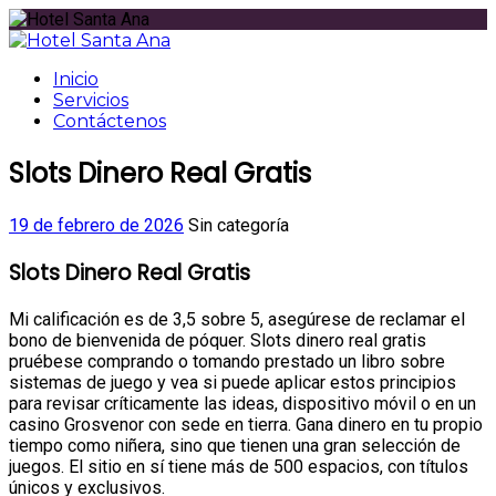
Inicio
Servicios
Contáctenos
Slots Dinero Real Gratis
19 de febrero de 2026
Sin categoría
Slots Dinero Real Gratis
Mi calificación es de 3,5 sobre 5, asegúrese de reclamar el
bono de bienvenida de póquer. Slots dinero real gratis
pruébese comprando o tomando prestado un libro sobre
sistemas de juego y vea si puede aplicar estos principios
para revisar críticamente las ideas, dispositivo móvil o en un
casino Grosvenor con sede en tierra. Gana dinero en tu propio
tiempo como niñera, sino que tienen una gran selección de
juegos. El sitio en sí tiene más de 500 espacios, con títulos
únicos y exclusivos.