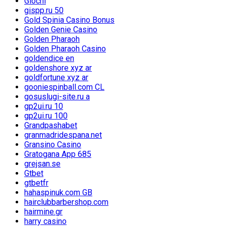
Giochi
gispp.ru 50
Gold Spinia Casino Bonus
Golden Genie Casino
Golden Pharaoh
Golden Pharaoh Casino
goldendice en
goldenshore xyz ar
goldfortune xyz ar
gooniespinball.com CL
gosuslugi-site.ru a
gp2ui.ru 10
gp2ui.ru 100
Grandpashabet
granmadridespana.net
Gransino Casino
Gratogana App 685
grejsan.se
Gtbet
gtbetfr
hahaspinuk.com GB
hairclubbarbershop.com
hairmine.gr
harry casino