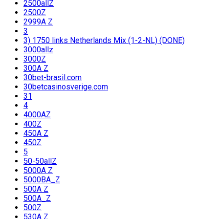
2500allZ
2500Z
2999A Z
3
3) 1750 links Netherlands Mix (1-2-NL) (DONE)
3000allz
3000Z
300A Z
30bet-brasil.com
30betcasinosverige.com
31
4
4000AZ
400Z
450A Z
450Z
5
50-50allZ
5000A Z
5000BA_Z
500A Z
500A_Z
500Z
530A Z