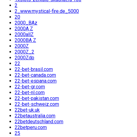
2
2_www.mystical-fire.de_5000
20
2000_BAz
2000A Z
2000allZ
2000BA Z
2000Z
2000Z_2
2000Zdp
22
22-bet-brasil.com
22-bet-canada.com
22-bet-espana.com
22-bet-gr.com
22-bet-nl.com
22-bet-pakistan.com
22-bet-schweiz.com
22bet-uk.uk
22betaustralia.com
22betdeutschland.com
22betperu.com
25