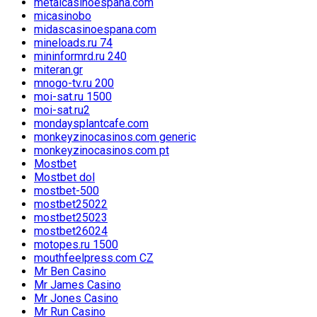
metalcasinoespana.com
micasinobo
midascasinoespana.com
mineloads.ru 74
mininformrd.ru 240
miteran.gr
mnogo-tv.ru 200
moi-sat.ru 1500
moi-sat.ru2
mondaysplantcafe.com
monkeyzinocasinos.com generic
monkeyzinocasinos.com pt
Mostbet
Mostbet dol
mostbet-500
mostbet25022
mostbet25023
mostbet26024
motopes.ru 1500
mouthfeelpress.com CZ
Mr Ben Casino
Mr James Casino
Mr Jones Casino
Mr Run Casino