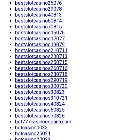
bestslotcasino26076
bestslotcasino29078
bestslotcasino40813
bestslotcasino60814
bestslotcasino70815
bestslotcasinos15076
bestslotcasinos17077
bestslotcasinos19079
bestslotcasinos210711
bestslotcasinos230713
bestslotcasinos250715
bestslotcasinos260716
bestslotcasinos280718
bestslotcasinos290719
bestslotcasinos300720
bestslotcasinos30823
bestslotcasinos310721
bestslotcasinos40824
bestslotcasinos60825
bestslotcasinos70826
bet777casinoespana.com
betcasino1033
betcasino25021
betcasino27022