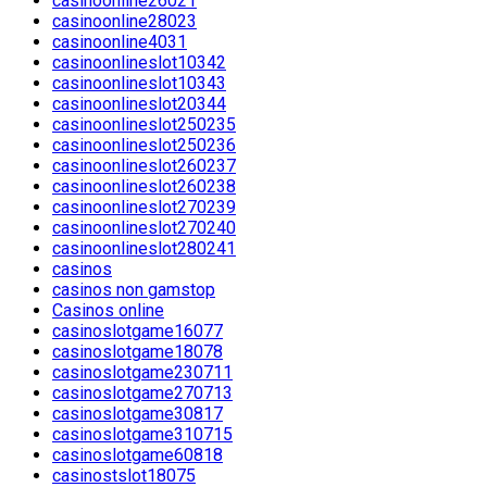
casinoonline26021
casinoonline28023
casinoonline4031
casinoonlineslot10342
casinoonlineslot10343
casinoonlineslot20344
casinoonlineslot250235
casinoonlineslot250236
casinoonlineslot260237
casinoonlineslot260238
casinoonlineslot270239
casinoonlineslot270240
casinoonlineslot280241
casinos
casinos non gamstop
Casinos online
casinoslotgame16077
casinoslotgame18078
casinoslotgame230711
casinoslotgame270713
casinoslotgame30817
casinoslotgame310715
casinoslotgame60818
casinostslot18075