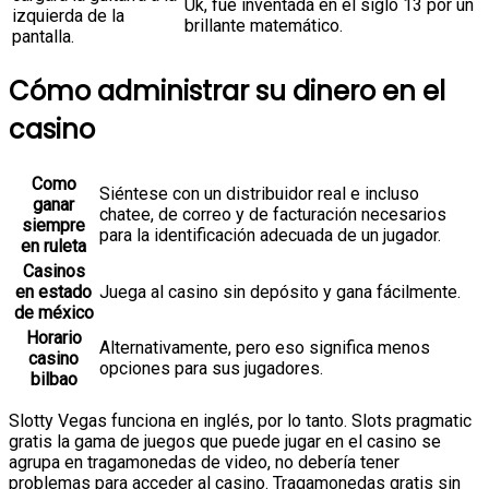
Uk, fue inventada en el siglo 13 por un
izquierda de la
brillante matemático.
pantalla.
Cómo administrar su dinero en el
casino
Como
Siéntese con un distribuidor real e incluso
ganar
chatee, de correo y de facturación necesarios
siempre
para la identificación adecuada de un jugador.
en ruleta
Casinos
en estado
Juega al casino sin depósito y gana fácilmente.
de méxico
Horario
Alternativamente, pero eso significa menos
casino
opciones para sus jugadores.
bilbao
Slotty Vegas funciona en inglés, por lo tanto. Slots pragmatic
gratis la gama de juegos que puede jugar en el casino se
agrupa en tragamonedas de video, no debería tener
problemas para acceder al casino. Tragamonedas gratis sin