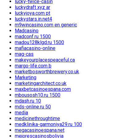
lucky-twice-casin
luckydraft xyz ar
luckyjoya.com pt
luckystars.in.net4
m9wincasino.com en generic
Madcasino
madconf.ru 1500
madou128klgd.ru 1500
mafiacasino-online
mag-cas
makeyourplacespeaceful.ca
margo-life.com b
marketbosworthbrewery.co.uk
Marketing
marketingarchitect.co.uk
maxbetcasinoespana.com
mbousosh10.ru 1500
mdash.ru 10
mds-online.ru 50
media
medicinethroughtime
medklinika-garmoniya29.ru 100
megacasinoespana.net
mejorescasinosbolivia