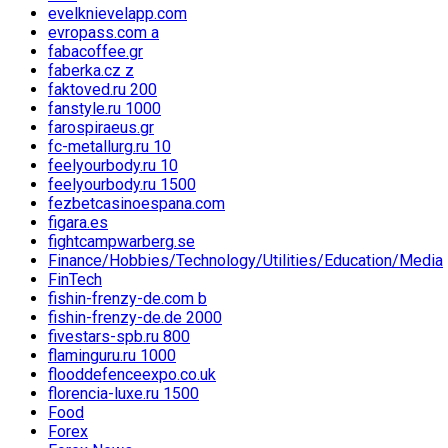
evelknievelapp.com
evropass.com a
fabacoffee.gr
faberka.cz z
faktoved.ru 200
fanstyle.ru 1000
farospiraeus.gr
fc-metallurg.ru 10
feelyourbody.ru 10
feelyourbody.ru 1500
fezbetcasinoespana.com
figara.es
fightcampwarberg.se
Finance/Hobbies/Technology/Utilities/Education/Media
FinTech
fishin-frenzy-de.com b
fishin-frenzy-de.de 2000
fivestars-spb.ru 800
flaminguru.ru 1000
flooddefenceexpo.co.uk
florencia-luxe.ru 1500
Food
Forex