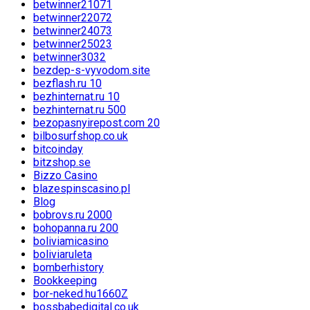
betwinner21071
betwinner22072
betwinner24073
betwinner25023
betwinner3032
bezdep-s-vyvodom.site
bezflash.ru 10
bezhinternat.ru 10
bezhinternat.ru 500
bezopasnyirepost.com 20
bilbosurfshop.co.uk
bitcoinday
bitzshop.se
Bizzo Casino
blazespinscasino.pl
Blog
bobrovs.ru 2000
bohopanna.ru 200
boliviamicasino
boliviaruleta
bomberhistory
Bookkeeping
bor-neked.hu1660Z
bossbabedigital.co.uk