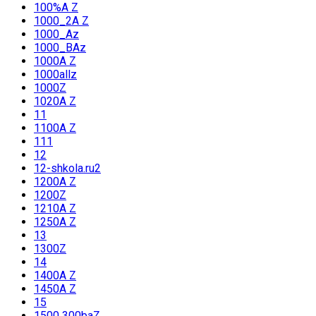
100%A Z
1000_2A Z
1000_Az
1000_BAz
1000A Z
1000allz
1000Z
1020A Z
11
1100A Z
111
12
12-shkola.ru2
1200A Z
1200Z
1210A Z
1250A Z
13
1300Z
14
1400A Z
1450A Z
15
1500 300baZ