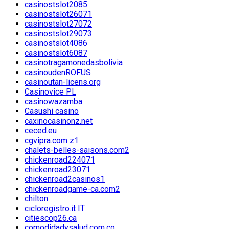
casinostslot2085
casinostslot26071
casinostslot27072
casinostslot29073
casinostslot4086
casinostslot6087
casinotragamonedasbolivia
casinoudenROFUS
casinoutan-licens.org
Casinovice PL
casinowazamba
Casushi casino
caxinocasinonz.net
ceced.eu
cgvipra.com z1
chalets-belles-saisons.com2
chickenroad224071
chickenroad23071
chickenroad2casinos1
chickenroadgame-ca.com2
chilton
cicloregistro.it IT
citiescop26.ca
comodidadysalud.com.co