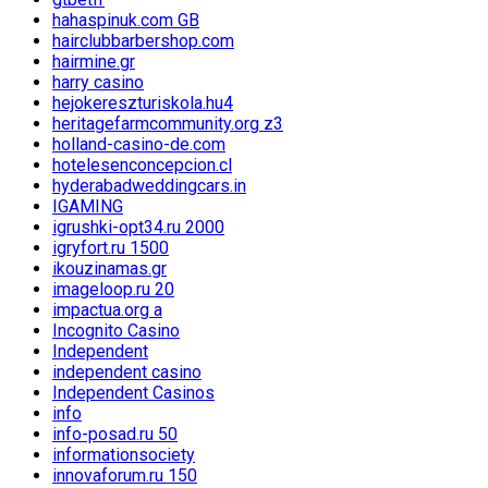
hahaspinuk.com GB
hairclubbarbershop.com
hairmine.gr
harry casino
hejokereszturiskola.hu4
heritagefarmcommunity.org z3
holland-casino-de.com
hotelesenconcepcion.cl
hyderabadweddingcars.in
IGAMING
igrushki-opt34.ru 2000
igryfort.ru 1500
ikouzinamas.gr
imageloop.ru 20
impactua.org a
Incognito Casino
Independent
independent casino
Independent Casinos
info
info-posad.ru 50
informationsociety
innovaforum.ru 150