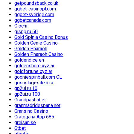
getpoundsback.co.uk
ggbet-casinopl.com
ggbet-sverige.com
ggbetcanada.com
Giochi
gispp.ru 50
Gold Spinia Casino Bonus
Golden Genie Casino
Golden Pharaoh
Golden Pharaoh Casino
goldendice en
goldenshore xyz ar
goldfortune xyz ar
gooniespinball.com CL
gosuslugi-site.ru a
gp2ui.ru 10
gp2ui.ru 100
Grandpashabet
granmadridespana.net
Gransino Casino
Gratogana App 685
grejsan.se
Gtbet
gtbetfr