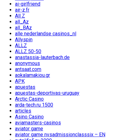
ai-girlfriend
air-z.fr
All Z
all_Az
all_BAz
alle nederlandse casinos_nl
Allyspin
ALLZ
ALLZ 50-50
anastassia-lauterbach.de
anonymous
antsaat.com
aokalamakiou.gr
APK
apuestas
apuestas-deportivas-uruguay
Arctic Casino
arda-tech.ru 1500
articles
Asino Casino
aviamasters-casinos
aviator game
aviator game nvsadmissionclasssix – EN