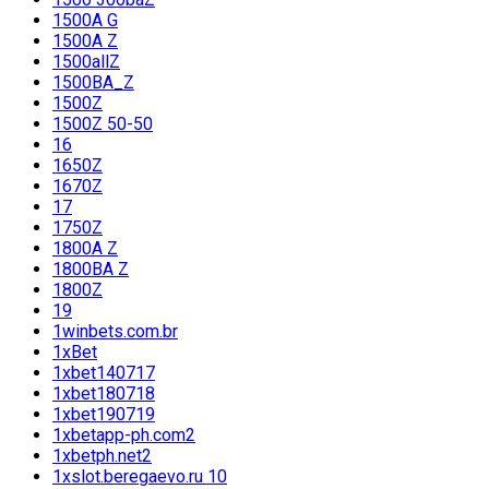
1500A G
1500A Z
1500allZ
1500BA_Z
1500Z
1500Z 50-50
16
1650Z
1670Z
17
1750Z
1800A Z
1800BA Z
1800Z
19
1winbets.com.br
1xBet
1xbet140717
1xbet180718
1xbet190719
1xbetapp-ph.com2
1xbetph.net2
1xslot.beregaevo.ru 10