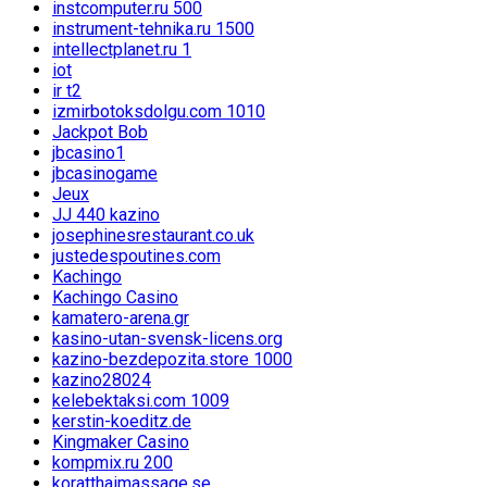
instcomputer.ru 500
instrument-tehnika.ru 1500
intellectplanet.ru 1
iot
ir t2
izmirbotoksdolgu.com 1010
Jackpot Bob
jbcasino1
jbcasinogame
Jeux
JJ 440 kazino
josephinesrestaurant.co.uk
justedespoutines.com
Kachingo
Kachingo Casino
kamatero-arena.gr
kasino-utan-svensk-licens.org
kazino-bezdepozita.store 1000
kazino28024
kelebektaksi.com 1009
kerstin-koeditz.de
Kingmaker Casino
kompmix.ru 200
koratthaimassage.se