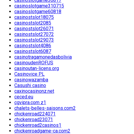
casinoslotgame30817
casinoslotgame310715
casinoslotgame60818
casinostslot18075
casinostslot2085
casinostslot26071
casinostslot27072
casinostslot29073
casinostslot4086
casinostslot6087
casinotragamonedasbolivia
casinoudenROFUS
casinoutan-licens.org
Casinovice PL
casinowazamba
Casushi casino
caxinocasinonz.net
ceced.eu
cgvipra.com z1
chalets-belles-saisons.com2
chickenroad224071
chickenroad23071
chickenroad2casinos1
chickenroadgame-ca.com2