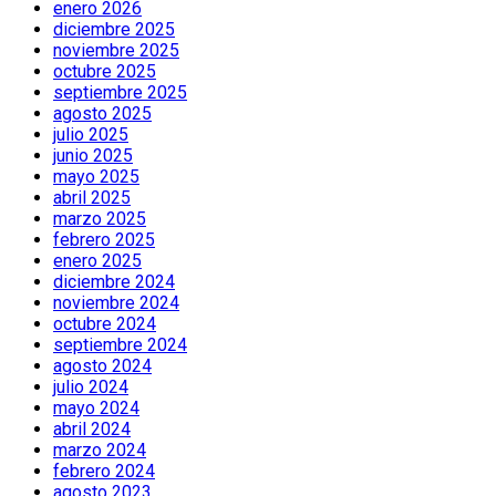
enero 2026
diciembre 2025
noviembre 2025
octubre 2025
septiembre 2025
agosto 2025
julio 2025
junio 2025
mayo 2025
abril 2025
marzo 2025
febrero 2025
enero 2025
diciembre 2024
noviembre 2024
octubre 2024
septiembre 2024
agosto 2024
julio 2024
mayo 2024
abril 2024
marzo 2024
febrero 2024
agosto 2023