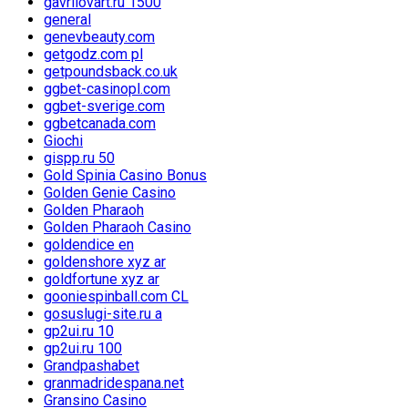
gavrilovart.ru 1500
general
genevbeauty.com
getgodz.com pl
getpoundsback.co.uk
ggbet-casinopl.com
ggbet-sverige.com
ggbetcanada.com
Giochi
gispp.ru 50
Gold Spinia Casino Bonus
Golden Genie Casino
Golden Pharaoh
Golden Pharaoh Casino
goldendice en
goldenshore xyz ar
goldfortune xyz ar
gooniespinball.com CL
gosuslugi-site.ru a
gp2ui.ru 10
gp2ui.ru 100
Grandpashabet
granmadridespana.net
Gransino Casino