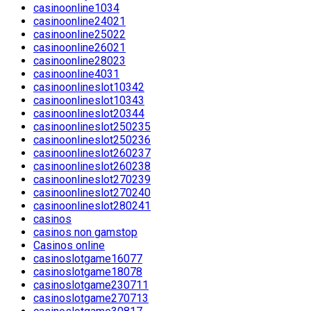
casinoonline1034
casinoonline24021
casinoonline25022
casinoonline26021
casinoonline28023
casinoonline4031
casinoonlineslot10342
casinoonlineslot10343
casinoonlineslot20344
casinoonlineslot250235
casinoonlineslot250236
casinoonlineslot260237
casinoonlineslot260238
casinoonlineslot270239
casinoonlineslot270240
casinoonlineslot280241
casinos
casinos non gamstop
Casinos online
casinoslotgame16077
casinoslotgame18078
casinoslotgame230711
casinoslotgame270713