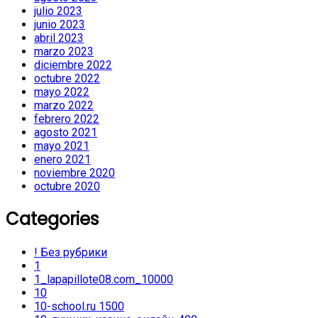
julio 2023
junio 2023
abril 2023
marzo 2023
diciembre 2022
octubre 2022
mayo 2022
marzo 2022
febrero 2022
agosto 2021
mayo 2021
enero 2021
noviembre 2020
octubre 2020
Categories
! Без рубрики
1
1_lapapillote08.com_10000
10
10-school.ru 1500