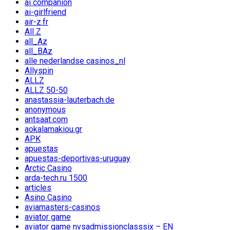
ai companion
ai-girlfriend
air-z.fr
All Z
all_Az
all_BAz
alle nederlandse casinos_nl
Allyspin
ALLZ
ALLZ 50-50
anastassia-lauterbach.de
anonymous
antsaat.com
aokalamakiou.gr
APK
apuestas
apuestas-deportivas-uruguay
Arctic Casino
arda-tech.ru 1500
articles
Asino Casino
aviamasters-casinos
aviator game
aviator game nvsadmissionclasssix – EN