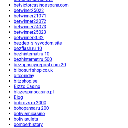
betvictorcasinoespana.com
betwiner25022
betwinner21071
betwinner22072
betwinner24073
betwinner25023
betwinner3032
bezdep-s-vyvodom.site
bezflash.ru 10
bezhinternat.ru 10
bezhinternat.ru 500
bezopasnyirepost.com 20
bilbosurfshop.co.uk
bitcoinday
bitzshop.se
Bizzo Casino
blazespinscasino.pl
Blog
bobrovs.ru 2000
bohopanna.ru 200
boliviamicasino
boliviaruleta
bomberhistory