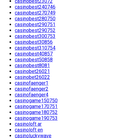
casinobest23072
casinobest240746
casinobest270749
casinobest280750
casinobest290751
casinobest290752
casinobest300753
casinobest30856
casinobest310754
casinobest40857
casinobest50858
casinobest8081
casinobet26021
casinobet26022
casinofaenger1
casinofaenger2
casinofaenger4
casinogame150750
casinogame170751
casinogame180752
casinogame190753
casinoloft ar
casinoloft en
casinoluckywave