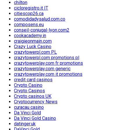
chilton
cicloregistro.it IT
citiescop26.ca
comodidadysalud.com.co
composens.eu
conseil-conjugal-lyon.com2
cookacademy.in
craigieonmain.com
Crazy Luck Casino
crazytowerpl.com PL
crazytowerpl.com promotions pl
crazytowerplay.com fr promotions
crazytowerplay.com generic
crazytowerplay.com it promotions
credit card casinos
Crypto Casino
Crypto Casinos
Crypto casinos UK
Cryptocurrency News
curacau casino
Da Vinci Gold
Da Vinci Gold Casino
datinger.uk
DaVinci Gold