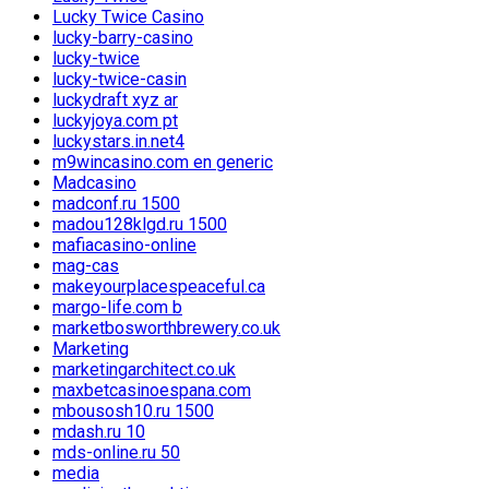
Lucky Twice Casino
lucky-barry-casino
lucky-twice
lucky-twice-casin
luckydraft xyz ar
luckyjoya.com pt
luckystars.in.net4
m9wincasino.com en generic
Madcasino
madconf.ru 1500
madou128klgd.ru 1500
mafiacasino-online
mag-cas
makeyourplacespeaceful.ca
margo-life.com b
marketbosworthbrewery.co.uk
Marketing
marketingarchitect.co.uk
maxbetcasinoespana.com
mbousosh10.ru 1500
mdash.ru 10
mds-online.ru 50
media