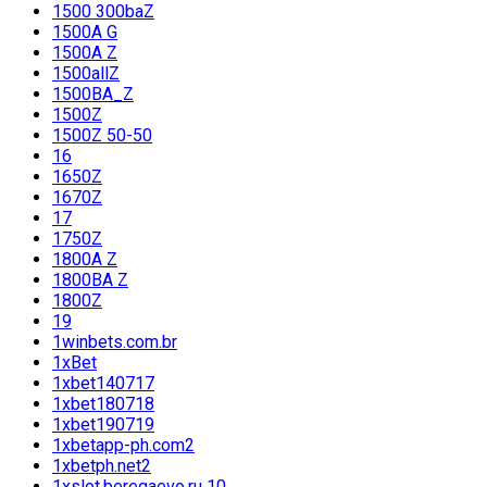
1500 300baZ
1500A G
1500A Z
1500allZ
1500BA_Z
1500Z
1500Z 50-50
16
1650Z
1670Z
17
1750Z
1800A Z
1800BA Z
1800Z
19
1winbets.com.br
1xBet
1xbet140717
1xbet180718
1xbet190719
1xbetapp-ph.com2
1xbetph.net2
1xslot.beregaevo.ru 10