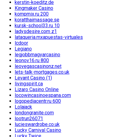
kerstin-koeditz.de
Kingmaker Casino
kompmix.ru 200
koratthaimassage.se
kursk-school33.ru 10
ladysdesire.com z1
lataqueria.mxapuestas-virtuales
lcdoor
Legiano
legjobbmagyarcasino
leonov16.ru 800
leovegascasinonz.net
lets-talk-mortgages.co.uk
Levant Casino (1)
livingspirit.ca
Lizaro Casino Online
locowincasinoespana.com
logopediacentr.ru 600
Lolajack
londongranite.com
lootrun26071
lucieswardrobe.co.uk
Lucky Carnival Casino
Lucky Twice