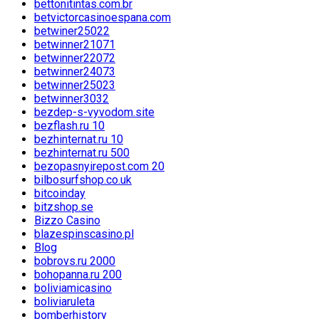
bettonitintas.com.br
betvictorcasinoespana.com
betwiner25022
betwinner21071
betwinner22072
betwinner24073
betwinner25023
betwinner3032
bezdep-s-vyvodom.site
bezflash.ru 10
bezhinternat.ru 10
bezhinternat.ru 500
bezopasnyirepost.com 20
bilbosurfshop.co.uk
bitcoinday
bitzshop.se
Bizzo Casino
blazespinscasino.pl
Blog
bobrovs.ru 2000
bohopanna.ru 200
boliviamicasino
boliviaruleta
bomberhistory