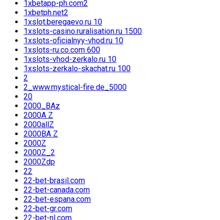
1xbetapp-ph.com2
1xbetph.net2
1xslot.beregaevo.ru 10
1xslots-casino.ruralisation.ru 1500
1xslots-oficialnyy-vhod.ru 10
1xslots-ru.co.com 600
1xslots-vhod-zerkalo.ru 10
1xslots-zerkalo-skachat.ru 100
2
2_www.mystical-fire.de_5000
20
2000_BAz
2000A Z
2000allZ
2000BA Z
2000Z
2000Z_2
2000Zdp
22
22-bet-brasil.com
22-bet-canada.com
22-bet-espana.com
22-bet-gr.com
22-bet-nl.com