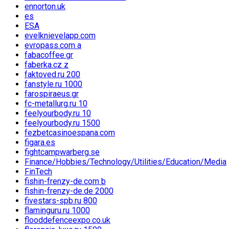
ennorton.uk
es
ESA
evelknievelapp.com
evropass.com a
fabacoffee.gr
faberka.cz z
faktoved.ru 200
fanstyle.ru 1000
farospiraeus.gr
fc-metallurg.ru 10
feelyourbody.ru 10
feelyourbody.ru 1500
fezbetcasinoespana.com
figara.es
fightcampwarberg.se
Finance/Hobbies/Technology/Utilities/Education/Media
FinTech
fishin-frenzy-de.com b
fishin-frenzy-de.de 2000
fivestars-spb.ru 800
flaminguru.ru 1000
flooddefenceexpo.co.uk