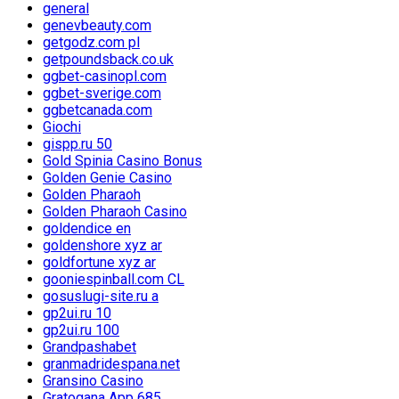
general
genevbeauty.com
getgodz.com pl
getpoundsback.co.uk
ggbet-casinopl.com
ggbet-sverige.com
ggbetcanada.com
Giochi
gispp.ru 50
Gold Spinia Casino Bonus
Golden Genie Casino
Golden Pharaoh
Golden Pharaoh Casino
goldendice en
goldenshore xyz ar
goldfortune xyz ar
gooniespinball.com CL
gosuslugi-site.ru a
gp2ui.ru 10
gp2ui.ru 100
Grandpashabet
granmadridespana.net
Gransino Casino
Gratogana App 685